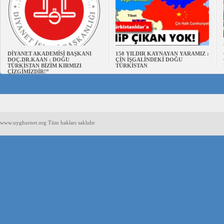
DİYANET AKADEMİSİ BAŞKANI
150 YILDIR KAYNAYAN YARAMIZ :
DOÇ.DR.KAAN : DOĞU
ÇİN İŞGALİNDEKİ DOĞU
TÜRKİSTAN BİZİM KIRMIZI
TÜRKİSTAN
ÇİZGİMİZDİR!”
www.uyghurnet.org Tüm hakları saklıdır