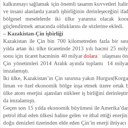
kalkınmayı sağlamak için önemli tasarım kuvvetleri hal
ve insani alanlarda yararlı işbirliğinin derinleşeceğini ifa
bölgesel meselelerde iki ülke yararına olacak koor
güçlendirmek amacında olduklarını de sözlerine ekledi.
– Kazakistan-Çin işbirliği
Kazakistan ile Çin bin 700 kilometreden fazla bir sını
yılda artan iki ülke ticaretinde 2013 yılı hacmi 25 mil
sonu için ticaret hacminin 40 milyar
dolara
ulaşması ön
Çin yönetimleri 2014 Aralık ayında toplamı 14 milyar
imzalamıştı.
İki ülke, Kazakistan’ın Çin sınırına yakın Hurgus(Korgas
liman ve özel ekonomik bölge inşa etmek üzere ortak bi
ülke atom enerjisi ajansları nükleer iş birliğini derinleş
da imzalamıştı.
Geçen son 15 yılda ekonomik büyümesi ile Amerika’dan
petrol ithal eden ülkesi haline gelen ve ithal ettiği ener
doğu denizleri üzerinden elde eden Çin’in enerji ihtiyac