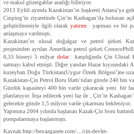
ve makul güzergahlar aradığı biliniyor.
2013 Eylül ayında Kazakistan’ın başkenti Astana’ya gel
Cinping’in ziyaretinde Çin’in Kashagan’da bulunan açık
geliştirilmesiyle ilgili olarak
yatırım
yapması ve bir p
anlaşmaya varılmıştı.
Kazakistan’ın ulusal doğalgaz ve petrol şirketi 
projesinden ayrılan Amerikan petrol şirketi ConocoPhilli
8,33 hisseyi 5 milyar
dolar
karşılığında Çin Ulusal 
satmayı kabul etmişti. Diğer yandan Hazar kıyısındaki 
kuzeybatı Doğu Türkistan(Uygur Özerk Bölgesi’)ne uza
Kazakistan-Çin Petrol Boru Hattı’ndan günde 240 bin vari
Günlük kapasiteyi 400 bin varile çıkaracak yeni bir fazı
planlanıyor. İnşa edilecek yeni faz ile , Çin’in Kashagan
gelecekte günde 1,5 milyon varile çıkarması bekleniyor.
Yapımına 2004 yılında başlanan Kazak-Çin boru hattınd
pompalanmaya başlanmıştı.
Kaynak:http://beyazgazete.com/…/cin-devlet-