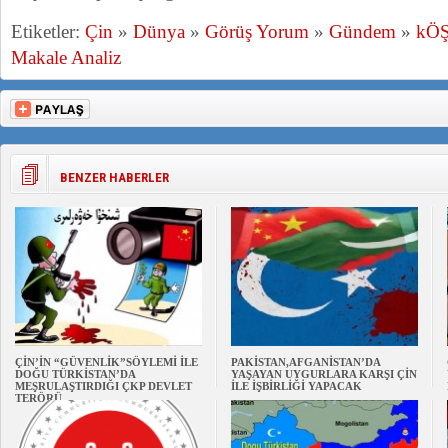
Etiketler:
Çin
»
Dünya
»
Görüş Yorum
»
Gündem
»
kÖ
Makale Analiz
BENZER HABERLER
ÇİN’İN “GÜVENLİK”SÖYLEMİ İLE
PAKİSTAN,AFGANİSTAN’DA
DOĞU TÜRKİSTAN’DA
YAŞAYAN UYGURLARA KARŞI ÇİN
MEŞRULAŞTIRDIĞI ÇKP DEVLET
İLE İŞBİRLİĞİ YAPACAK
TERÖRÜ