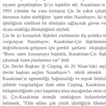
ziyareti gerçekleştiren Şi’ye teşekkür etti. Kazakistan’ı
1991 yılından bu yana komşusu Çin ile yakın çalışma
durumun halen sürdüğüne işaret eden Nazarbayev, iki ü
işbirliğinin niteliksel bir dönüşüm sağlayarak güven v
siyasi ortaklığa dönüştüğünü söyledi.
Çin ile iyi komşuluk ilişkileri yürütmenin dış politika
vurgulayan Nazarbayev, Kazakistan-Çin ilişkilerini
doğrultusunda gelişmesi için gerekli şartların oluştuğun
“Bunu zaten konuşmaya başladık, Kazakistan-Çin ilişki
çıkarmak üzere planlarımız var” dedi.
Çin Devlet Başkanı Şi Cinping de 26 Nisan’daki seçi
devlet başkanı seçilen Nazarbayev’i tebrik etmekle s
Kazakistan’ın egemenliği, bağımsızlığı ve toprak büt
şiddetle vurguladığını ifade eden Cinping, Kazakların
birleştiriciliğinde yeni başarılara imza atacağından emin 
Şi, Çin-Kazakistan stratejik ortaklığının hızlandır
belirterek, “Elde edilen çok yönlü işbirliğiyle ülkele