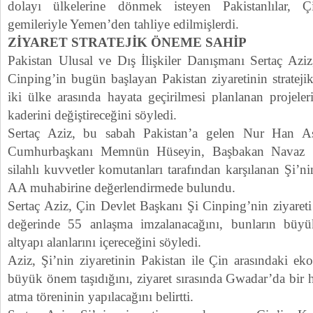
dolayı ülkelerine dönmek isteyen Pakistanlılar, Ç
gemileriyle Yemen’den tahliye edilmişlerdi.
ZİYARET STRATEJİK ÖNEME SAHİP
Pakistan Ulusal ve Dış İlişkiler Danışmanı Sertaç Azi
Cinping’in bugün başlayan Pakistan ziyaretinin stratej
iki ülke arasında hayata geçirilmesi planlanan projele
kaderini değiştireceğini söyledi.
Sertaç Aziz, bu sabah Pakistan’a gelen Nur Han As
Cumhurbaşkanı Memnün Hüseyin, Başbakan Navaz Şe
silahlı kuvvetler komutanları tarafından karşılanan Şi’nin
AA muhabirine değerlendirmede bulundu.
Sertaç Aziz, Çin Devlet Başkanı Şi Cinping’nin ziyareti
değerinde 55 anlaşma imzalanacağını, bunların büy
altyapı alanlarını içereceğini söyledi.
Aziz, Şi’nin ziyaretinin Pakistan ile Çin arasındaki eko
büyük önem taşıdığını, ziyaret sırasında Gwadar’da bir h
atma töreninin yapılacağını belirtti.