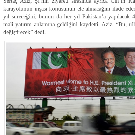
Sertaç Aziz, Şi’nin ziyareti sırasında ayrıca Çin’in K
karayolunun inşası konusunun ele alınacağını ifade ede
yıl süreceğini, bunun da her yıl Pakistan’a yapılacak 
mali yatırım anlamına geldiğini kaydetti. Aziz, “Bu, ü
değiştirecek” dedi.