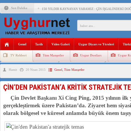
Son Dakika
150 YILDIR KAYNAYAN YARAMIZ : ÇİN İŞGALİNDEKİ DO
ÇİN’İN UYGUR POLİTİKALARINI ÖVEN DİYANET AKADEM
MHP’DEN URUMÇİ KATLİAMI MESAJİ : 05.07.2009 URUM
ÇİN’İN ANKARA BÜYÜKELÇİSİ JİANG’İN TRABZON ZİYAR
Genel
Tarih
Video Galeri
Uygur Diyarı ve Yöreleri
Türki
İŞGALCİ ÇİN’DEN “FETİHLER SULTANI MEHMET”DİZİSİN
TV Rehberi
Tüm Manşetler
Uygur Dostları
Uygur Kü
SAADET PARTİSİ İLÇE BAŞKANI : TEMMUZ AYI,DOĞU TÜR
Uygurlarda Düğün ve Cenaze
Uygur Geleneksel Tip
Uygur Gele
Hamit
20 Nisan 2015
Genel
,
Tüm Manşetler
İŞGALCİ ÇİN,DOĞU TÜRKİSTAN’DA EN AZ 143 BİN UYGU
ÇİN’DEN PAKİSTAN’A KRİTİK STRATEJİK T
Çin Devlet Başkanı Xi Cing Ping, 2015 yılının ilk yu
gerçekleştirmek üzere Pakistan’da. Ziyaret hem siya
olarak bölgesel ve küresel anlamda büyük önem taşı