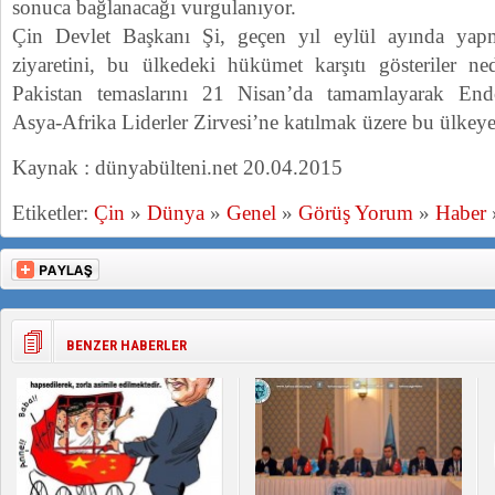
sonuca bağlanacağı vurgulanıyor.
Çin Devlet Başkanı Şi, geçen yıl eylül ayında yapm
ziyaretini, bu ülkedeki hükümet karşıtı gösteriler ned
Pakistan temaslarını 21 Nisan’da tamamlayarak End
Asya-Afrika Liderler Zirvesi’ne katılmak üzere bu ülkey
Kaynak : dünyabülteni.net 20.04.2015
Etiketler:
Çin
»
Dünya
»
Genel
»
Görüş Yorum
»
Haber
BENZER HABERLER