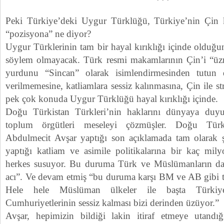
***
Peki Türkiye’deki Uygur Türklüğü, Türkiye’nin Çin ka
“pozisyona” ne diyor?
Uygur Türklerinin tam bir hayal kırıklığı içinde olduğu
söylem olmayacak. Türk resmi makamlarının Çin’i “ü
yurdunu “Sincan” olarak isimlendirmesinden tutun 
verilmemesine, katliamlara sessiz kalınmasına, Çin ile str
pek çok konuda Uygur Türklüğü hayal kırıklığı içinde.
Doğu Türkistan Türkleri’nin haklarını dünyaya duyu
toplum örgütleri meseleyi çözmüşler. Doğu Türk
Abdulmecit Avşar yaptığı son açıklamada tam olarak ş
yaptığı katliam ve asimile politikalarına bir kaç mily
herkes susuyor. Bu duruma Türk ve Müslümanların da 
acı”. Ve devam etmiş “bu duruma karşı BM ve AB gibi teş
Hele hele Müslüman ülkeler ile başta Türki
Cumhuriyetlerinin sessiz kalması bizi derinden üzüyor.”
Avşar, hepimizin bildiği lakin itiraf etmeye utandığ