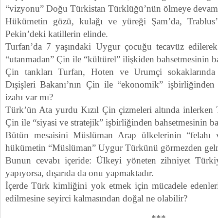
“vizyonu” Doğu Türkistan Türklüğü’nün ölmeye devam e
Hükümetin gözü, kulağı ve yüreği Şam’da, Trablus’t
Pekin’deki katillerin elinde.
Turfan’da 7 yaşındaki Uygur çocuğu tecavüz edilerek 
“utanmadan” Çin ile “kültürel” ilişkiden bahsetmesinin b
Çin tankları Turfan, Hoten ve Urumçi sokaklarında
Dışişleri Bakanı’nın Çin ile “ekonomik” işbirliğinden
izahı var mı?
Türk’ün Ata yurdu Kızıl Çin çizmeleri altında inlerken
Çin ile “siyasi ve stratejik” işbirliğinden bahsetmesinin b
Bütün mesaisini Müslüman Arap ülkelerinin “felahı v
hükümetin “Müslüman” Uygur Türkünü görmezden gelmesi
Bunun cevabı içeride: Ülkeyi yöneten zihniyet Türki
yapıyorsa, dışarıda da onu yapmaktadır.
İçerde Türk kimliğini yok etmek için mücadele edenler
edilmesine seyirci kalmasından doğal ne olabilir?