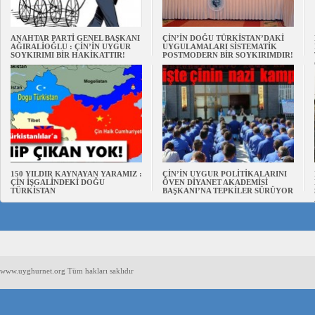
ANAHTAR PARTİ GENEL BAŞKANI
ÇİN’İN DOĞU TÜRKİSTAN’DAKİ
AĞIRALİOĞLU : ÇİN’İN UYGUR
UYGULAMALARI SİSTEMATİK
SOYKIRIMI BİR HAKİKATTIR!
POSTMODERN BİR SOYKIRIMDIR!
150 YILDIR KAYNAYAN YARAMIZ :
ÇİN’İN UYGUR POLİTİKALARINI
ÇİN İŞGALİNDEKİ DOĞU
ÖVEN DİYANET AKADEMİSİ
TÜRKİSTAN
BAŞKANI’NA TEPKİLER SÜRÜYOR
www.uyghurnet.org Tüm hakları saklıdır