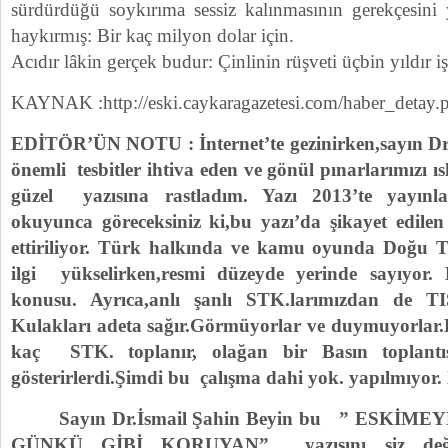
sürdürdüğü soykırıma sessiz kalınmasının gerekçesini
haykırmış: Bir kaç milyon dolar için.
Acıdır lâkin gerçek budur: Çinlinin rüşveti üçbin yıldır 
KAYNAK :http://eski.caykaragazetesi.com/haber_detay
EDİTÖR’ÜN NOTU : İnternet’te gezinirken,sayın Dr.
önemli tesbitler ihtiva eden ve gönül pınarlarımızı ı
güzel yazısına rastladım. Yazı 2013’te yayınla
okuyunca göreceksiniz ki,bu yazı’da şikayet edil
ettiriliyor. Türk halkında ve kamu oyunda Doğu 
ilgi yükselirken,resmi düzeyde yerinde sayıyor. 
konusu. Ayrıca,anlı şanlı STK.larımızdan de T
Kulakları adeta sağır.Görmüyorlar ve duymuyorlar.
kaç STK. toplanır, olağan bir Basın toplantısı
gösterirlerdi.Şimdi bu çalışma dahi yok. yapılmıyor.
Sayın Dr.İsmail Şahin Beyin bu ” ESKİME
GÜNKÜ GİBİ KORUYAN” yazısını siz değer