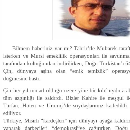
Bilmem haberiniz var mı? Tahrir’de Mübarek taraftarl
isterken ve Mursi emeklilik operasyonları ile savunma
tarafından koltuğundan indirilirken, Doğu Türkistan’ı 64 
Çin, dünyaya aşina olan “etnik temizlik” operasy
düğmesine bastı.
Çin her yıl mutad olduğu üzere yine bir kılıf uydurara
tüm azgınlığı ile saldırdı. Bizler Kahire ile meşgul 
Turfan, Hoten ve Urumçi’de soydaşlarımız katledildi
ediliyor.
Türkiye, Mısırlı “kardeşleri” için dünyayı ayağa kaldırı
yaparak darbecileri “demokrasi”ye çağırırken Doğu 