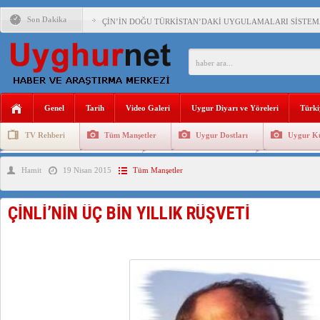
Son Dakika
ÇİN’İN DOĞU TÜRKİSTAN’DAKİ UYGULAMALARI SİSTEM
DİYANET AKADEMİSİ BAŞKANI DOÇ.DR.KAAN : DOĞU TÜR
150 YILDIR KAYNAYAN YARAMIZ : ÇİN İŞGALİNDEKİ DO
ÇİN’İN UYGUR POLİTİKALARINI ÖVEN DİYANET AKADEM
Genel
Tarih
Video Galeri
Uygur Diyarı ve Yöreleri
Türki
MHP’DEN URUMÇİ KATLİAMI MESAJİ : 05.07.2009 URUM
TV Rehberi
Tüm Manşetler
Uygur Dostları
Uygur Kü
ÇİN’İN ANKARA BÜYÜKELÇİSİ JİANG’İN TRABZON ZİYAR
Uygurlarda Düğün ve Cenaze
Uygur Geleneksel Tip
Uygur Gele
Hamit
19 Nisan 2015
Tüm Manşetler
İŞGALCİ ÇİN’DEN “FETİHLER SULTANI MEHMET”DİZİSİN
SAADET PARTİSİ İLÇE BAŞKANI : TEMMUZ AYI,DOĞU TÜR
ÇİNLİ’NİN ÜÇ BİN YILLIK RÜŞVETİ
İŞGALCİ ÇİN,DOĞU TÜRKİSTAN’DA EN AZ 143 BİN UYGU