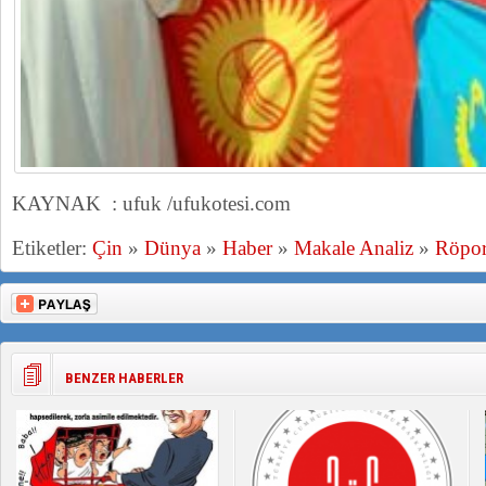
KAYNAK : ufuk /ufukotesi.com
Etiketler:
Çin
»
Dünya
»
Haber
»
Makale Analiz
»
Röport
BENZER HABERLER