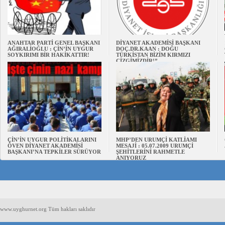
ANAHTAR PARTİ GENEL BAŞKANI
DİYANET AKADEMİSİ BAŞKANI
AĞIRALİOĞLU : ÇİN’İN UYGUR
DOÇ.DR.KAAN : DOĞU
SOYKIRIMI BİR HAKİKATTIR!
TÜRKİSTAN BİZİM KIRMIZI
ÇİZGİMİZDİR!”
ÇİN’İN UYGUR POLİTİKALARINI
MHP’DEN URUMÇİ KATLİAMI
ÖVEN DİYANET AKADEMİSİ
MESAJİ : 05.07.2009 URUMÇİ
BAŞKANI’NA TEPKİLER SÜRÜYOR
ŞEHİTLERİNİ RAHMETLE
ANIYORUZ
www.uyghurnet.org Tüm hakları saklıdır