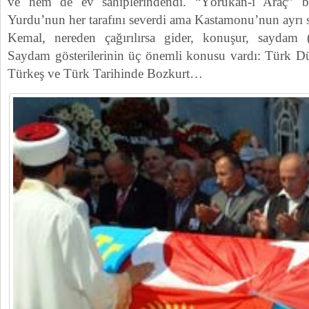
ve hem de ev sahiplerindendi. “Yörükan-ı Araç” 
Yurdu’nun her tarafını severdi ama Kastamonu’nun ayrı s
Kemal, nereden çağırılırsa gider, konuşur, saydam (d
Saydam gösterilerinin üç önemli konusu vardı: Türk D
Türkeş ve Türk Tarihinde Bozkurt…