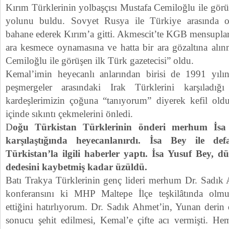
Kırım Türklerinin yolbaşçısı Mustafa Cemiloğlu ile gör
yolunu buldu. Sovyet Rusya ile Türkiye arasında o
bahane ederek Kırım’a gitti. Akmescit’te KGB mensuplar
ara kesmece oynamasına ve hatta bir ara gözaltına alı
Cemiloğlu ile görüşen ilk Türk gazetecisi” oldu.
Kemal’imin heyecanlı anlarından birisi de 1991 yı
peşmergeler arasındaki Irak Türklerini karşıladığ
kardeşlerimizin çoğuna “tanıyorum” diyerek kefil old
içinde sıkıntı çekmelerini önledi.
D
oğu Türkistan Türklerinin önderi merhum İsa 
karşılaştığında heyecanlanırdı. İsa Bey ile de
Türkistan’la ilgili haberler yaptı. İsa Yusuf Bey, dü
dedesini kaybetmiş kadar üzüldü.
Batı Trakya Türklerinin genç lideri merhum Dr. Sadık
konferansını ki MHP Maltepe İlçe teşkilâtında olmu
ettiğini hatırlıyorum. Dr. Sadık Ahmet’in, Yunan derin
sonucu şehit edilmesi, Kemal’e çifte acı vermişti. H