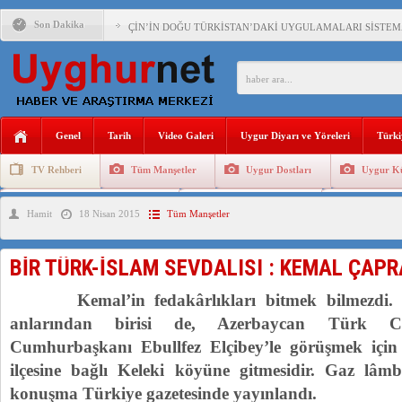
Son Dakika
ÇİN’İN DOĞU TÜRKİSTAN’DAKİ UYGULAMALARI SİSTEM
DİYANET AKADEMİSİ BAŞKANI DOÇ.DR.KAAN : DOĞU TÜR
150 YILDIR KAYNAYAN YARAMIZ : ÇİN İŞGALİNDEKİ DO
ÇİN’İN UYGUR POLİTİKALARINI ÖVEN DİYANET AKADEM
Genel
Tarih
Video Galeri
Uygur Diyarı ve Yöreleri
Türki
MHP’DEN URUMÇİ KATLİAMI MESAJİ : 05.07.2009 URUM
TV Rehberi
Tüm Manşetler
Uygur Dostları
Uygur Kü
ÇİN’İN ANKARA BÜYÜKELÇİSİ JİANG’İN TRABZON ZİYAR
Uygurlarda Düğün ve Cenaze
Uygur Geleneksel Tip
Uygur Gele
Hamit
18 Nisan 2015
Tüm Manşetler
İŞGALCİ ÇİN’DEN “FETİHLER SULTANI MEHMET”DİZİSİN
SAADET PARTİSİ İLÇE BAŞKANI : TEMMUZ AYI,DOĞU TÜR
BİR TÜRK-İSLAM SEVDALISI : KEMAL ÇAP
İŞGALCİ ÇİN,DOĞU TÜRKİSTAN’DA EN AZ 143 BİN UYGU
Kemal’in fedakârlıkları bitmek bilmezdi. Ha
anlarından birisi de, Azerbaycan Türk Cu
Cumhurbaşkanı Ebullfez Elçibey’le görüşmek içi
ilçesine bağlı Keleki köyüne gitmesidir. Gaz lâmb
konuşma Türkiye gazetesinde yayınlandı.