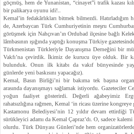
göçmüş, hem de Yunanistan, “cinayet”i trafik kazası kılı
bir palikarya oyunu idi!..
Kemal’in fedakârlıkları bitmek bilmezdi. Hatırladığım he
de, Azerbaycan Türk Cumhuriyetinin meşru Cumhurbaşk
görüşmek için Nahçıvan’ın Ordubad ilçesine bağlı Kelek
lâmbasının ışığında yaptığı konuşma Türkiye gazetesinde
Türkmenistan Türkleriyle Dayanışma Derneğini bir mü
Vakfı’na çevirdik. İkimiz de kurucu üye olduk. Bir k
bulunduk. Onun ilk kitabı da vakıf bünyesinde yayınl
günlerde yeni baskısını yapacağız).
Kemal, Basın Birliği’ni bir bakıma tek başına organi
arasında dayanışmayı sağlamak istiyordu. Gazeteciler C
yoğun faaliyet gösterirdi. Değerli ağabeyimiz Er
rahatsızlığına rağmen, Kemal ‘in ricası üzerine kongreye 
Kastamonu Belediyesi’nin 12 yıldır devam ettirdiği T
sürükleyici adamı da Kemal Çapraz’dı. O, sadece kalemi ile
olurdu. Türk Dünyası Günleri’nde hem organizatörlerd