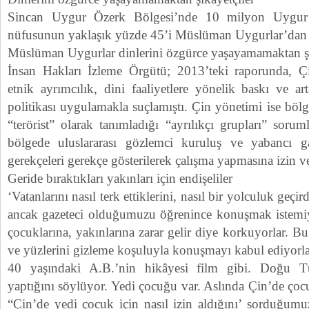
Sincan Uygur Özerk Bölgesi’nde 10 milyon Uygur 
nüfusunun yaklaşık yüzde 45’i Müslüman Uygurlar’dan 
Müslüman Uygurlar dinlerini özgürce yaşayamamaktan şi
İnsan Hakları İzleme Örgütü; 2013’teki raporunda, Çi
etnik ayrımcılık, dini faaliyetlere yönelik baskı ve ar
politikası uygulamakla suçlamıştı. Çin yönetimi ise bölg
“terörist” olarak tanımladığı “ayrılıkçı grupları” soru
bölgede uluslararası gözlemci kuruluş ve yabancı ga
gerekçeleri gerekçe gösterilerek çalışma yapmasına izin v
Geride bıraktıkları yakınları için endişeliler
‘Vatanlarını nasıl terk ettiklerini, nasıl bir yolculuk geçir
ancak gazeteci olduğumuzu öğrenince konuşmak istemiyor
çocuklarına, yakınlarına zarar gelir diye korkuyorlar. B
ve yüzlerini gizleme koşuluyla konuşmayı kabul ediyorla
40 yaşındaki A.B.’nin hikâyesi film gibi. Doğu Tü
yaptığını söylüyor. Yedi çocuğu var. Aslında Çin’de çoc
“Çin’de yedi çocuk için nasıl izin aldığını’ sorduğum