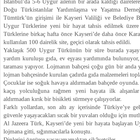
İstanbul’da 5-6 Uygur ailenin bir arada kaldığı dairelere 
Doğu Türkistanlılar Yardımlaşma ve Yaşatma Derne
Tümtürk’ün girişimi ile Kayseri Valiliği ve Belediye B
Uygur Türklerine yeni bir hayat tahsis edilmek üzere
Türklerine birkaç hafta önce Kayseri’de daha önce Kara
kullanılan 100 dairelik site, geçici olarak tahsis edildi.
Yaklaşık 500 Uygur Türkünün bir süre burada yaşayaca
yardım kuruluşu gıda, ev eşyası yardımında bulunuyor, 
taraması yapıyor. Lojmanın bahçesi çoğu gün bir anda y
lojman bahçesinde kurulan çadırda gıda malzemeleri topl
Çocuklar ise soğuk havaya aldırmadan bahçede oyunda. B
kaçış yolculuğuna rağmen yeni hayata ilk alışanla
aldırmadan kırık bir bisikleti sürmeye çalışıyorlar.
Farklı yollardan, son altı ay içerisinde Türkiye’ye ge
güvenle yaşayacakları sıcak bir yuvaları olduğu için mu
Al Jazeera Türk, Kayseri’de yeni bir hayata başlayan U
lojmana gitti, sığınmacılarla konuştu.
Dinlerini özgürce yaşayamamaktan şikâyetçiler