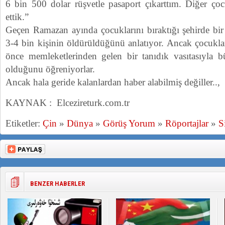
6 bin 500 dolar rüşvetle pasaport çıkarttım. Diğer ç
ettik.”
Geçen Ramazan ayında çocuklarını bıraktığı şehirde bir
3-4 bin kişinin öldürüldüğünü anlatıyor. Ancak çocuklar
önce memleketlerinden gelen bir tanıdık vasıtasıyla b
olduğunu öğreniyorlar.
Ancak hala geride kalanlardan haber alabilmiş değiller..,
KAYNAK : Elcezireturk.com.tr
Etiketler:
Çin
»
Dünya
»
Görüş Yorum
»
Röportajlar
»
S
BENZER HABERLER