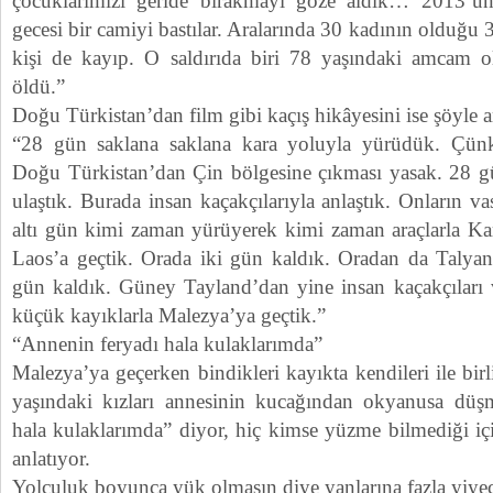
çocuklarımızı geride bırakmayı göze aldık… 2013’ü
gecesi bir camiyi bastılar. Aralarında 30 kadının olduğu 
kişi de kayıp. O saldırıda biri 78 yaşındaki amcam o
öldü.”
Doğu Türkistan’dan film gibi kaçış hikâyesini ise şöyle a
“28 gün saklana saklana kara yoluyla yürüdük. Çü
Doğu Türkistan’dan Çin bölgesine çıkması yasak. 28 
ulaştık. Burada insan kaçakçılarıyla anlaştık. Onların va
altı gün kimi zaman yürüyerek kimi zaman araçlarla K
Laos’a geçtik. Orada iki gün kaldık. Oradan da Talyan
gün kaldık. Güney Tayland’dan yine insan kaçakçıları va
küçük kayıklarla Malezya’ya geçtik.”
“Annenin feryadı hala kulaklarımda”
Malezya’ya geçerken bindikleri kayıkta kendileri ile birl
yaşındaki kızları annesinin kucağından okyanusa düş
hala kulaklarımda” diyor, hiç kimse yüzme bilmediği içi
anlatıyor.
Yolculuk boyunca yük olmasın diye yanlarına fazla yiyec