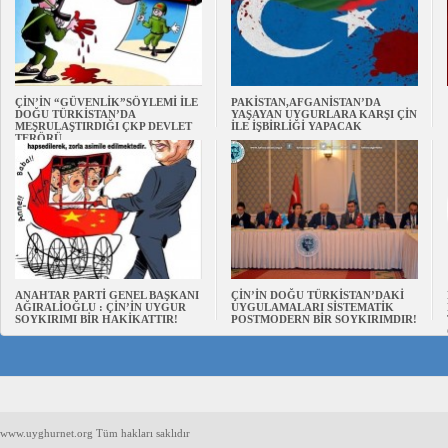
ÇİN’İN “GÜVENLİK”SÖYLEMİ İLE
PAKİSTAN,AFGANİSTAN’DA
DOĞU TÜRKİSTAN’DA
YAŞAYAN UYGURLARA KARŞI ÇİN
MEŞRULAŞTIRDIĞI ÇKP DEVLET
İLE İŞBİRLİĞİ YAPACAK
TERÖRÜ
ANAHTAR PARTİ GENEL BAŞKANI
ÇİN’İN DOĞU TÜRKİSTAN’DAKİ
AĞIRALİOĞLU : ÇİN’İN UYGUR
UYGULAMALARI SİSTEMATİK
SOYKIRIMI BİR HAKİKATTIR!
POSTMODERN BİR SOYKIRIMDIR!
www.uyghurnet.org Tüm hakları saklıdır