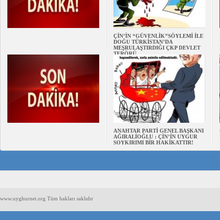
ÇİN’İN “GÜVENLİK”SÖYLEMİ İLE
DOĞU TÜRKİSTAN’DA
MEŞRULAŞTIRDIĞI ÇKP DEVLET
TERÖRÜ
ANAHTAR PARTİ GENEL BAŞKANI
AĞIRALİOĞLU : ÇİN’İN UYGUR
SOYKIRIMI BİR HAKİKATTIR!
www.uyghurnet.org Tüm hakları saklıdır