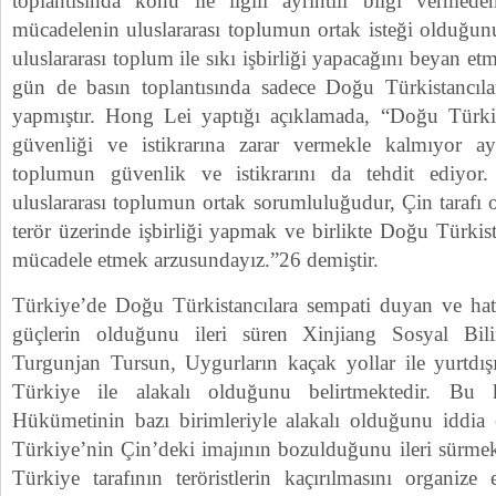
toplantısında konu ile ilgili ayrıntılı bilgi vermed
mücadelenin uluslararası toplumun ortak isteği olduğun
uluslararası toplum ile sıkı işbirliği yapacağını beyan et
gün de basın toplantısında sadece Doğu Türkistancıla
yapmıştır. Hong Lei yaptığı açıklamada, “Doğu Türkis
güvenliği ve istikrarına zarar vermekle kalmıyor ay
toplumun güvenlik ve istikrarını da tehdit ediyor
uluslararası toplumun ortak sorumluluğudur, Çin tarafı ola
terör üzerinde işbirliği yapmak ve birlikte Doğu Türkist
mücadele etmek arzusundayız.”26 demiştir.
Türkiye’de Doğu Türkistancılara sempati duyan ve hat
güçlerin olduğunu ileri süren Xinjiang Sosyal Bi
Turgunjan Tursun, Uygurların kaçak yollar ile yurtdı
Türkiye ile alakalı olduğunu belirtmektedir. Bu 
Hükümetinin bazı birimleriyle alakalı olduğunu iddia
Türkiye’nin Çin’deki imajının bozulduğunu ileri sürmek
Türkiye tarafının teröristlerin kaçırılmasını organize 