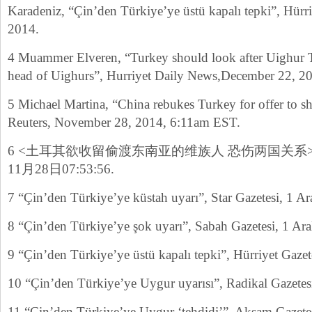
Karadeniz, “Çin’den Türkiye’ye üstü kapalı tepki”, Hürri
2014.
4 Muammer Elveren, “Turkey should look after Uighur T
head of Uighurs”, Hurriyet Daily News,December 22, 2
5 Michael Martina, “China rebukes Turkey for offer to sh
Reuters, November 28, 2014, 6:11am EST.
6 <土耳其欲收留偷渡东南亚的维族人 恐伤两国关系>, 
11月28日07:53:56.
7 “Çin’den Türkiye’ye küstah uyarı”, Star Gazetesi, 1 Ar
8 “Çin’den Türkiye’ye şok uyarı”, Sabah Gazetesi, 1 Ar
9 “Çin’den Türkiye’ye üstü kapalı tepki”, Hürriyet Gazet
10 “Çin’den Türkiye’ye Uygur uyarısı”, Radikal Gazetes
11 “Çin’den Türkiye’ye Uygur ‘tehdidi’”, Akşam Gazetes