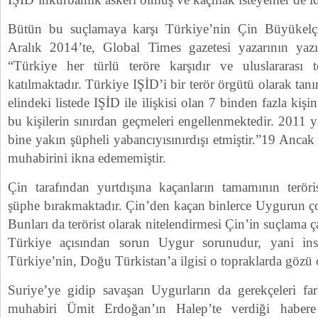
Bütün bu suçlamaya karşı Türkiye’nin Çin Büyükelç
Aralık 2014’te, Global Times gazetesi yazarının yazısı
“Türkiye her türlü teröre karşıdır ve uluslararası t
katılmaktadır. Türkiye IŞİD’i bir terör örgütü olarak ta
elindeki listede IŞİD ile ilişkisi olan 7 binden fazla kiş
bu kişilerin sınırdan geçmeleri engellenmektedir. 2011 
bine yakın şüpheli yabancıyısınırdışı etmiştir.”19 Ancak
muhabirini ikna edememiştir.
Çin tarafından yurtdışına kaçanların tamamının teröri
şüphe bırakmaktadır. Çin’den kaçan binlerce Uygurun ço
Bunları da terörist olarak nitelendirmesi Çin’in suçlama ç
Türkiye açısından sorun Uygur sorunudur, yani in
Türkiye’nin, Doğu Türkistan’a ilgisi o topraklarda gözü o
Suriye’ye gidip savaşan Uygurların da gerekçeleri fa
muhabiri Ümit Erdoğan’ın Halep’te verdiği haber