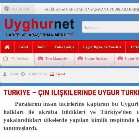
Son Dakika
PAKİSTAN,AFGANİSTAN’DA YAŞAYAN UYGURLARA KARŞI Ç
ANAHTAR PARTİ GENEL BAŞKANI AĞIRALİOĞLU : ÇİN’İN
ÇİN’İN DOĞU TÜRKİSTAN’DAKİ UYGULAMALARI SİSTEM
Genel
Tarih
Video Galeri
Uygur Diyarı ve Yöreleri
Türki
DİYANET AKADEMİSİ BAŞKANI DOÇ.DR.KAAN : DOĞU TÜR
TV Rehberi
Tüm Manşetler
Uygur Dostları
Uygur Kü
150 YILDIR KAYNAYAN YARAMIZ : ÇİN İŞGALİNDEKİ DO
Uygurlarda Düğün ve Cenaze
Uygur Geleneksel Tip
Uygur Gele
Hamit
12 Mart 2015
Genel
ÇİN’İN UYGUR POLİTİKALARINI ÖVEN DİYANET AKADEM
MHP’DEN URUMÇİ KATLİAMI MESAJİ : 05.07.2009 URUM
TÜRKİYE – ÇİN İLİŞKİLERİNDE UYGUR TÜR
Paralarını insan tacirlerine kaptıran bu Uygurla
halkları ile akraba bildikleri ve Türkiye’den u
yakalandıkları ülkelerde yapılan kimlik tespitinde 
tanıtmışlardı.