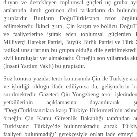
duyan ve destekleyen toplumsal güçleri üç gruba ayır
aralarında ılımlı görünen dini tarikatların da bulund
gruplardır. Bunların DoğuTürkistancı terör örgütü
edilmektedir. İkinci grup, Çin karşıtı ve bölücü DoğuTü
ve faaliyetlerine iştirak eden toplumsal güçlerden 
Milliyetçi Hareket Partisi, Büyük Birlik Partisi ve Türk 
radikal unsurlarının bu grupta olduğu dile getirilmekted
sivil kuruluşlar yer almaktadır. Örneğin son yıllarında ak
(İnsani Yardım Vakfı) bu gruptadır.
Söz konusu yazıda, terör konusunda Çin ile Türkiye aras
ve işbirliği olduğu ifade ediliyorsa da, gelişmelerin 
sürülmektedir. Gazeteci Qiu Yongzheng terör işlerind
yetkililerinin açıklamasına dayandırarak şu
“DoğuTürkistancılara karşı Türkiye Hükümeti’nin aslınd
örneğin Çin Kamu Güvenlik Bakanlığı tarafından 
Türkistancı Türkiye’de bulunmaktadır, ancak Türkiy
faaliyeti bulunmadığı’ gerekçesiyle onları iade etmeyi 