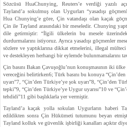
Sözcüsü HuaChunying, Reuters’e verdiği yazılı aç
Tayland’a sokulmuş olan Uygurları “yasadışı göçmenle
Hua Chunying’e göre, Çin vatandaşı olan kaçak göç
Çin ile Tayland arasındaki bir meseledir. Chunying yapt
dile getirmiştir: “İlgili ülkelerin bu mesele üzerinde
durdurmalarını istiyoruz. Ayrıca yasadışı göçmenler mese
sözlere ve yaptıklarına dikkat etmelerini, illegal mülteci
ve destekleyen herhangi bir eylemde bulunmamalarını ta
Çin basını Bakan Çavuşoğlu’nun konuşmasının iki ülke il
vereceğini belirtirken6; Türk basını bu konuya “Çin’den
uyarı”7, “Çin’den Türkiye’ye şok uyarı”8, “Çin’den Türk
tepki”9, “Çin’den Türkiye’ye Uygur uyarısı”10 ve “Çin
tehdidi”11 gibi başlıklarla yer vermiştir.
Tayland’a kaçak yolla sokulan Uygurların haberi Ta
edildikten sonra Çin Hükümeti tutumunu beyan etmişt
Tayland kolluk ve güvenlik işbirliği kanalları açıktır diy