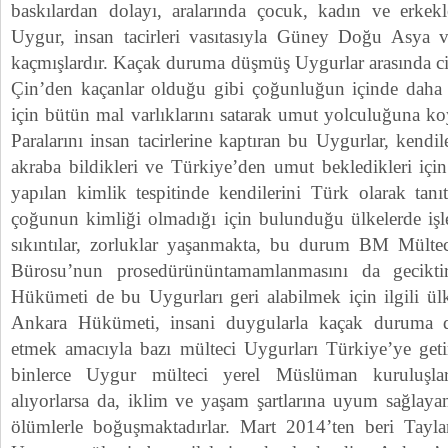
baskılardan dolayı, aralarında çocuk, kadın ve erkek
Uygur, insan tacirleri vasıtasıyla Güney Doğu Asya v
kaçmışlardır. Kaçak duruma düşmüş Uygurlar arasında ciha
Çin’den kaçanlar olduğu gibi çoğunluğun içinde daha 
için bütün mal varlıklarını satarak umut yolculuğuna ko
Paralarını insan tacirlerine kaptıran bu Uygurlar, kendil
akraba bildikleri ve Türkiye’den umut bekledikleri için
yapılan kimlik tespitinde kendilerini Türk olarak tanı
çoğunun kimliği olmadığı için bulunduğu ülkelerde iş
sıkıntılar, zorluklar yaşanmakta, bu durum BM Mültec
Bürosu’nun prosedürününtamamlanmasını da geciktir
Hükümeti de bu Uygurları geri alabilmek için ilgili ül
Ankara Hükümeti, insani duygularla kaçak duruma 
etmek amacıyla bazı mülteci Uygurları Türkiye’ye getir
binlerce Uygur mülteci yerel Müslüman kuruluşla
alıyorlarsa da, iklim ve yaşam şartlarına uyum sağlayam
ölümlerle boğuşmaktadırlar. Mart 2014’ten beri Tayl