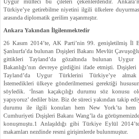
Uygur mülteci bu çileleri çekenlerdendir. Ankara
Türkiye’ye getirebilme niyetini ilgili ülkelere duyurmas
arasında diplomatik gerilim yaşanmıştır.
Ankara Yakından İlgilenmektedir
26 Kasım 2014’te, AK Parti’nin 99. genişletilmiş İl Ba
Şanlıurfa’da bulunan Dışişleri Bakanı Mevlüt Çavuşoğlu
gittikleri Tayland’da gözaltında bulunan Uygur T
Bakanlığı’nın devreye girdiğini ifade etmişti. Dışişle
Tayland’da Uygur Türklerini Türkiye’ye almak i
İstemedikleri ülkeye gönderilmemesi gerektiği hususu
söyledik. ‘İnsan kaçakçılığı durumu söz konusu ol
yapıyoruz’ dediler bize. Biz de süreci yakından takip ed
durumu ile ilgili konuları hem New York’ta hem
Cumhuriyeti Dışişleri Bakanı Wang’la da görüşmemizde
konuşmuştu.1 Anlaşıldığı gibi Türkiye Eylül 2014’
makamları nezdinde resmi girişimlerde bulunmuştur.