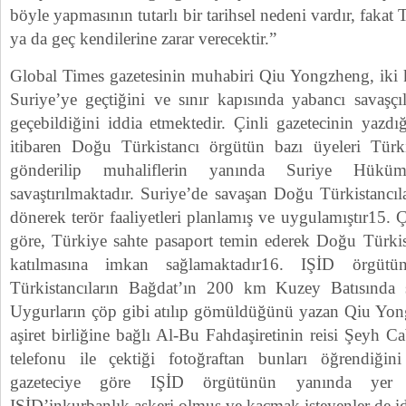
böyle yapmasının tutarlı bir tarihsel nedeni vardır, fakat 
ya da geç kendilerine zarar verecektir.”
Global Times gazetesinin muhabiri Qiu Yongzheng, iki k
Suriye’ye geçtiğini ve sınır kapısında yabancı savaşçıl
geçebildiğini iddia etmektedir. Çinli gazetecinin yazd
itibaren Doğu Türkistancı örgütün bazı üyeleri Türk
gönderilip muhaliflerin yanında Suriye Hüküme
savaştırılmaktadır. Suriye’de savaşan Doğu Türkistancıla
dönerek terör faaliyetleri planlamış ve uygulamıştır15. Ç
göre, Türkiye sahte pasaport temin ederek Doğu Türkis
katılmasına imkan sağlamaktadır16. IŞİD örgüt
Türkistancıların Bağdat’ın 200 km Kuzey Batısında s
Uygurların çöp gibi atılıp gömüldüğünü yazan Qiu Yon
aşiret birliğine bağlı Al-Bu Fahdaşiretinin reisi Şeyh 
telefonu ile çektiği fotoğraftan bunları öğrendiğini
gazeteciye göre IŞİD örgütünün yanında yer
IŞİD’inkurbanlık askeri olmuş ve kaçmak isteyenler de i