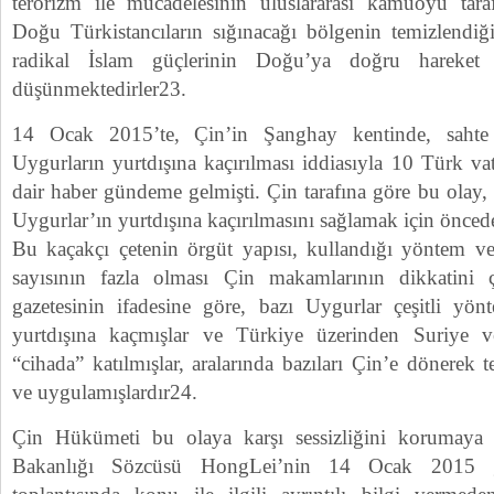
terörizm ile mücadelesinin uluslararası kamuoyu tara
Doğu Türkistancıların sığınacağı bölgenin temizlendiğ
radikal İslam güçlerinin Doğu’ya doğru hareket e
düşünmektedirler23.
14 Ocak 2015’te, Çin’in Şanghay kentinde, sahte
Uygurların yurtdışına kaçırılması iddiasıyla 10 Türk va
dair haber gündeme gelmişti. Çin tarafına göre bu olay, g
Uygurlar’ın yurtdışına kaçırılmasını sağlamak için öncede
Bu kaçakçı çetenin örgüt yapısı, kullandığı yöntem ve
sayısının fazla olması Çin makamlarının dikkatini 
gazetesinin ifadesine göre, bazı Uygurlar çeşitli yönt
yurtdışına kaçmışlar ve Türkiye üzerinden Suriye v
“cihada” katılmışlar, aralarında bazıları Çin’e dönerek te
ve uygulamışlardır24.
Çin Hükümeti bu olaya karşı sessizliğini korumaya ça
Bakanlığı Sözcüsü HongLei’nin 14 Ocak 2015 g