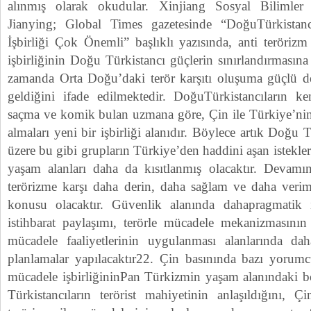
alınmış olarak okudular. Xinjiang Sosyal Biliml
Jianying; Global Times gazetesinde “DoğuTürkistanc
İşbirliği Çok Önemli” başlıklı yazısında, anti teröri
işbirliğinin Doğu Türkistancı güçlerin sınırlandırmasına
zamanda Orta Doğu’daki terör karşıtı oluşuma güçlü de
geldiğini ifade edilmektedir. DoğuTürkistancıların k
saçma ve komik bulan uzmana göre, Çin ile Türkiye’nin te
almaları yeni bir işbirliği alanıdır. Böylece artık Doğu 
üzere bu gibi grupların Türkiye’den haddini aşan istekle
yaşam alanları daha da kısıtlanmış olacaktır. Devamı
terörizme karşı daha derin, daha sağlam ve daha veriml
konusu olacaktır. Güvenlik alanında dahapragmatik iş
istihbarat paylaşımı, terörle mücadele mekanizmasının 
mücadele faaliyetlerinin uygulanması alanlarında 
planlamalar yapılacaktır22. Çin basınında bazı yorumcu
mücadele işbirliğininPan Türkizmin yaşam alanındaki b
Türkistancıların terörist mahiyetinin anlaşıldığını, Ç