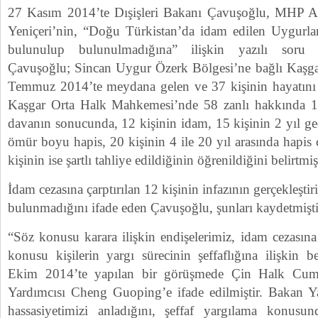
27 Kasım 2014’te Dışişleri Bakanı Çavuşoğlu, MHP An
Yeniçeri’nin, “Doğu Türkistan’da idam edilen Uygurlar
bulunulup bulunulmadığına” ilişkin yazılı soru ön
Çavuşoğlu; Sincan Uygur Özerk Bölgesi’ne bağlı Kaşgar
Temmuz 2014’te meydana gelen ve 37 kişinin hayatını ka
Kaşgar Orta Halk Mahkemesi’nde 58 zanlı hakkında 
davanın sonucunda, 12 kişinin idam, 15 kişinin 2 yıl gec
ömür boyu hapis, 20 kişinin 4 ile 20 yıl arasında hapis ce
kişinin ise şartlı tahliye edildiğinin öğrenildiğini belirtmiş
İdam cezasına çarptırılan 12 kişinin infazının gerçekleştiri
bulunmadığını ifade eden Çavuşoğlu, şunları kaydetmişti
“Söz konusu karara ilişkin endişelerimiz, idam cezasın
konusu kişilerin yargı sürecinin şeffaflığına ilişkin 
Ekim 2014’te yapılan bir görüşmede Çin Halk Cumhu
Yardımcısı Cheng Guoping’e ifade edilmiştir. Bakan Y
hassasiyetimizi anladığını, şeffaf yargılama konusund