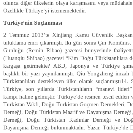
olunca diğer ülkelerin olaya karışmasını veya müdahale
Özellikle Türkiye’yi istememektedir.
Türkiye’nin Suçlanması
2 Temmuz 2013’te Xinjiang Kamu Güvenlik Başkanlığ
tutuklama emri çıkarmıştı. İki gün sonra Çin Komünist P
Günlüğü (Remin Ribao) gazetesi bünyesinde faaliyet
(Huanqiu Shibao) gazetesi “Kim Doğu Türkistanlılara d
kargaşa getirmekte? ABD, Japonya ve Türkiye şımar
başlıklı bir yazı yayınlanmıştı. Qiu Yongzheng imzal
Türkistanlıları destekleyen ülke olarak suçlanmıştı14.
Türkiye, son yıllarda Türkistanlıların “manevi lideri
kampı haline gelmiştir. Türkiye’de resmen tescil edilen 
Türkistan Vakfı, Doğu Türkistan Göçmen Dernekleri, D
Derneği, Doğu Türkistan Maarif ve Dayanışma Derneği,
Derneği, Doğu Türkistan Kadınlar Derneği ve Doğ
Dayanışma Derneği bulunmaktadır. Yazar, Türkiye’de D