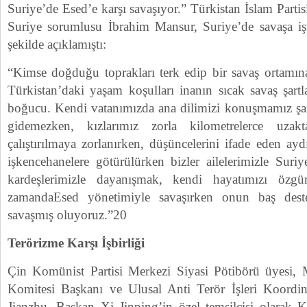
Suriye’de Esed’e karşı savaşıyor.” Türkistan İslam Partis
Suriye sorumlusu İbrahim Mansur, Suriye’de savaşa işt
şekilde açıklamıştı:
“Kimse doğduğu toprakları terk edip bir savaş ortamı
Türkistan’daki yaşam koşulları inanın sıcak savaş şart
boğucu. Kendi vatanımızda ana dilimizi konuşmamız şart
gidemezken, kızlarımız zorla kilometrelerce uzakt
çalıştırılmaya zorlanırken, düşüncelerini ifade eden ayd
işkencehanelere götürülürken bizler ailelerimizle Suri
kardeşlerimizle dayanışmak, kendi hayatımızı özg
zamandaEsed yönetimiyle savaşırken onun baş deste
savaşmış oluyoruz.”20
Terörizme Karşı İşbirliği
Çin Komünist Partisi Merkezi Siyasi Pötibörü üyesi,
Komitesi Başkanı ve Ulusal Anti Terör İşleri Koor
Jianzhu, Başkan Xi Jinping’in özel temsilcisi olarak 