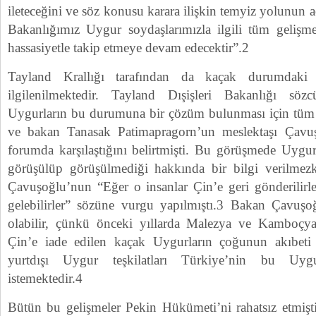
ileteceğini ve söz konusu karara ilişkin temyiz yolunun a
Bakanlığımız Uygur soydaşlarımızla ilgili tüm gelişm
hassasiyetle takip etmeye devam edecektir”.2
Tayland Krallığı tarafından da kaçak durumdaki 
ilgilenilmektedir. Tayland Dışişleri Bakanlığı s
Uygurların bu durumuna bir çözüm bulunması için tüm 
ve bakan Tanasak Patimapragorn’un meslektaşı Çavuşoğ
forumda karşılaştığını belirtmişti. Bu görüşmede Uygu
görüşülüp görüşülmediği hakkında bir bilgi verilme
Çavuşoğlu’nun “Eğer o insanlar Çin’e geri gönderilirle
gelebilirler” sözüne vurgu yapılmıştı.3 Bakan Çavuşo
olabilir, çünkü önceki yıllarda Malezya ve Kamboçya
Çin’e iade edilen kaçak Uygurların çoğunun akıbet
yurtdışı Uygur teşkilatları Türkiye’nin bu Uygu
istemektedir.4
Bütün bu gelişmeler Pekin Hükümeti’ni rahatsız etmişti