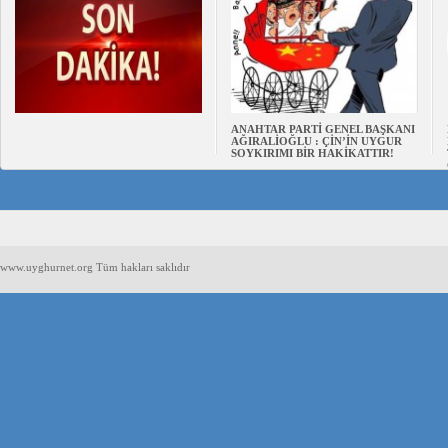
ANAHTAR PARTİ GENEL BAŞKANI
AĞIRALİOĞLU : ÇİN’İN UYGUR
SOYKIRIMI BİR HAKİKATTIR!
www.uyghurnet.org Tüm hakları saklıdır