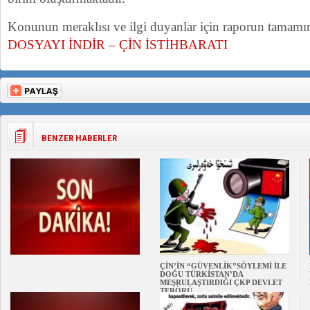
Konunun meraklısı ve ilgi duyanlar için raporun tamamına 
DOSYAYI İNDİR – ÇİN İSTİHBARATI
BENZER HABERLER
ÇİN’İN “GÜVENLİK”SÖYLEMİ İLE
DOĞU TÜRKİSTAN’DA
MEŞRULAŞTIRDIĞI ÇKP DEVLET
TERÖRÜ