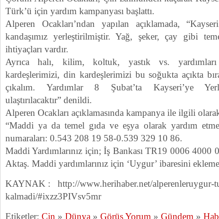
Türk’ü için yardım kampanyası başlattı.
Alperen Ocakları’ndan yapılan açıklamada, “Kays
kandaşımız yerleştirilmiştir. Yağ, şeker, çay gibi tem
ihtiyaçları vardır.
Ayrıca halı, kilim, koltuk, yastık vs. yardımla
kardeşlerimizi, din kardeşlerimizi bu soğukta açıkta b
çıkalım. Yardımlar 8 Şubat’ta Kayseri’ye Yerleş
ulaştırılacaktır” denildi.
Alperen Ocakları açıklamasında kampanya ile ilgili olarak 
“Maddi ya da temel gıda ve eşya olarak yardım etmek 
numaraları: 0.543 208 19 58-0.539 329 10 86.
Maddi Yardımlarınız için; İş Bankası TR19 0006 4000 
Aktaş. Maddi yardımlarınız için ‘Uygur’ ibaresini eklem
KAYNAK : http://www.herihaber.net/alperenleruygur-tur
kalmadi/#ixzz3PIVsv5mr
Etiketler:
Çin
»
Dünya
»
Görüş Yorum
»
Gündem
»
Hab