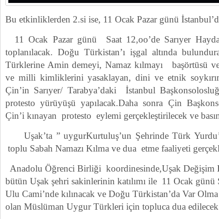
Bu etkinliklerden 2.si ise, 11 Ocak Pazar günü İstanbul’da
11 Ocak Pazar günü Saat 12,oo’de Sarıyer Haydar
toplanılacak. Doğu Türkistan’ı işgal altında bulun
Türklerine Amin demeyi, Namaz kılmayı başörtüsü ve te
ve milli kimliklerini yasaklayan, dini ve etnik soyk
Çin’in Sarıyer/ Tarabya’daki İstanbul Başkonsolosluğ
protesto yürüyüşü yapılacak.Daha sonra Çin Başkons
Çin’i kınayan protesto eylemi gerçekleştirilecek ve bası
Uşak’ta ” uygurKurtuluş’un Şehrinde Türk Yurdu’na
toplu Sabah Namazı Kılma ve dua etme faaliyeti gerçekle
Anadolu Öğrenci Birliği koordinesinde,Uşak Değişim
bütün Uşak şehri sakinlerinin katılımı ile 11 Ocak gün
Ulu Cami’nde kılınacak ve Doğu Türkistan’da Var Olma
olan Müslüman Uygur Türkleri için topluca dua edilecek