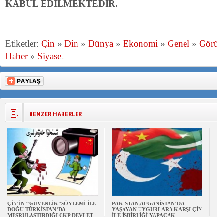
KABUL EDİLMEKTEDİR.
Etiketler:
Çin
»
Din
»
Dünya
»
Ekonomi
»
Genel
»
Gör
Haber
»
Siyaset
BENZER HABERLER
ÇİN’İN “GÜVENLİK”SÖYLEMİ İLE
PAKİSTAN,AFGANİSTAN’DA
DOĞU TÜRKİSTAN’DA
YAŞAYAN UYGURLARA KARŞI ÇİN
MEŞRULAŞTIRDIĞI ÇKP DEVLET
İLE İŞBİRLİĞİ YAPACAK