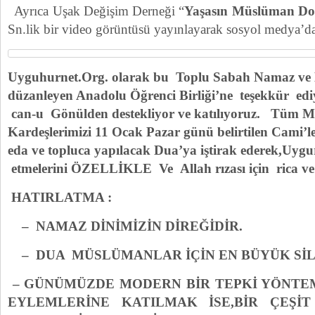
Ayrıca Uşak Değişim Derneği “
Yaşasın Müslüman Do
Sn.lik bir video görüntüsü yayınlayarak sosyol medya’d
Uyguhurnet.Org. olarak bu Toplu Sabah Namaz ve
düzanleyen Anadolu Öğrenci Birliği’ne teşekkür ediy
can-u Gönülden destekliyor ve katılıyoruz. Tüm 
Kardeşlerimizi 11 Ocak Pazar günü belirtilen Cami’
eda ve topluca yapılacak Dua’ya iştirak ederek,Uygur
etmelerini ÖZELLİKLE Ve Allah rızası için rica ve 
HATIRLATMA :
– NAMAZ DİNİMİZİN DİREĞİDİR.
–
DUA MÜSLÜMANLAR İÇİN EN BÜYÜK SİL
–
GÜNÜMÜZDE MODERN BİR TEPKİ YÖNTE
EYLEMLERİNE KATILMAK İSE,BİR ÇEŞ