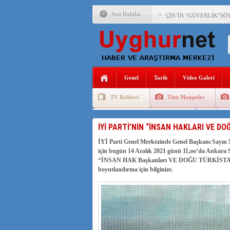
Son Dakika
ÇİN’İN “GÜVENLİK”SÖ
PAKİSTAN,AFGANİSTAN
ANAHTAR PARTİ GENEL 
Genel
Tarih
Video Galeri
ÇİN’İN DOĞU TÜRKİST
TV Rehberi
Tüm Manşetler
DİYANET AKADEMİSİ B
Uygurlarda Düğün ve Cenaze
Uygur 
150 YILDIR KAYNAYAN
İYİ PARTİ’NİN “İNSAN HAKLARI VE D
İYİ Parti Genel Merkezinde Genel Başkanı Sayın
ÇİN’İN UYGUR POLİTİ
için bugün 14 Aralık 2021 günü 11,oo’da Ank
MHP’DEN URUMÇİ KATL
“İNSAN HAK Başkanları VE DOĞU TÜRKİSTAN” tar
boyutlandırma için bilginize.
ÇİN’İN ANKARA BÜYÜKE