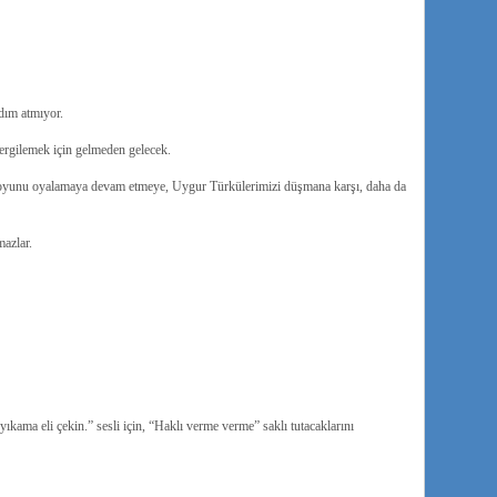
dım atmıyor.
ergilemek için gelmeden gelecek.
uoyunu oyalamaya devam etmeye, Uygur Türkülerimizi düşmana karşı, daha da
mazlar.
ıkama eli çekin.”
sesli için, “Haklı verme verme” saklı tutacaklarını