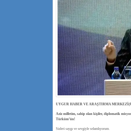
UYGUR HABER VE ARAŞTIRMA MERKEZİ(
Aziz milletim, sahip olan kişiler, diplomatik misyon
Türküm’ün!
Sizleri saygı ve sevgiyle selamlıyorum.