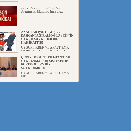
atejisi: Zenz ve Tohti'nin Yeni
Araştırması Massimo Introvig...
ANAHTAR PARTİ GENEL
BAŞKANI AĞIRALİOĞLU : ÇİN’İN
UYGUR SOYKIRIMI BİR
HAKİKATTIR!
UYGUR HABER VE ARAŞTIRMA
MERKEZİ Anahtar Parti Genel
Başka...
ÇİN’İN DOĞU TÜRKİSTAN’DAKİ
UYGULAMALARI SİSTEMATİK
POSTMODERN BİR
SOYKIRIMDIR!
UYGUR HABER VE ARAŞTIRMA
ME...
DİYANET AKADEMİSİ BAŞKANI
DOÇ.DR.KAAN : DOĞU
TÜRKİSTAN BİZİM KIRMIZI
ÇİZGİMİZDİR!”
UYGUR HABER VE ARAŞTIRMA
MERKEZİ(UYHAM) 19...
150 YILDIR KAYNAYAN YARAMIZ
: ÇİN İŞGALİNDEKİ DOĞU
TÜRKİSTAN
Mete YAVUZ( yenişafak.com) İkinci
Dünya Sa...