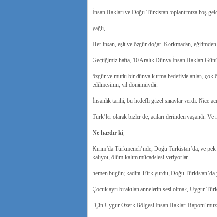
İnsan Hakları ve Doğu Türkistan toplantımıza hoş geld
yağlı,
Her insan, eşit ve özgür doğar.
Korkmadan, eğitimden, 
Geçtiğimiz hafta, 10 Aralık Dünya İnsan Hakları Gün
özgür ve mutlu bir dünya kurma hedefiyle atılan, çok 
edilmesinin, yıl dönümüydü.
İnsanlık tarihi, bu hedefli güzel sınavlar verdi.
Nice ac
Türk’ler olarak bizler de, acıları derinden yaşandı.
Ve 
Ne hazdır ki;
Kırım’da Türkmeneli’nde, Doğu Türkistan’da, ve pek ço
kalıyor, ölüm-kalım mücadelesi veriyorlar.
hemen bugün;
kadim Türk yurdu, Doğu Türkistan’da y
Çocuk ayrı bırakılan annelerin sesi olmak, Uygur Türkü
“Çin Uygur Özerk Bölgesi İnsan Hakları Raporu’muz