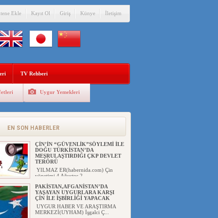
itene Ekle
Kayıt Ol
Giriş
Künye
İletişim
eri
TV Rehberi
etleri
Uygur Yemekleri
EN SON HABERLER
ÇİN’İN “GÜVENLİK”SÖYLEMİ İLE
DOĞU TÜRKİSTAN’DA
MEŞRULAŞTIRDIĞI ÇKP DEVLET
TERÖRÜ
YILMAZ ER(habernida.com) Çin
yönetimi 4 Ağustos 2...
PAKİSTAN,AFGANİSTAN’DA
YAŞAYAN UYGURLARA KARŞI
ÇİN İLE İŞBİRLİĞİ YAPACAK
UYGUR HABER VE ARAŞTIRMA
MERKEZİ(UYHAM) İşgalci Ç...