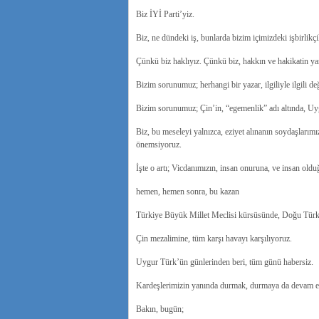
Biz İYİ Parti’yiz.
Biz, ne dündeki iş, bunlarda bizim içimizdeki işbirlik
Çünkü biz haklıyız.
Çünkü biz, hakkın ve hakikatin ya
Bizim sorunumuz;
herhangi bir yazar, ilgiliyle ilgili de
Bizim sorunumuz;
Çin’in, “egemenlik” adı altında, Uyg
Biz, bu meseleyi yalnızca, eziyet alınanın soydaşlarım
önemsiyoruz.
İşte o artı;
Vicdanımızın, insan onuruna, ve insan oldu
hemen, hemen sonra, bu kazan
Türkiye Büyük Millet Meclisi kürsüsünde, Doğu Türkist
Çin mezalimine, tüm karşı havayı karşılıyoruz.
Uygur Türk’ün günlerinden beri, tüm günü habersiz.
Kardeşlerimizin yanında durmak, durmaya da devam e
Bakın, bugün;