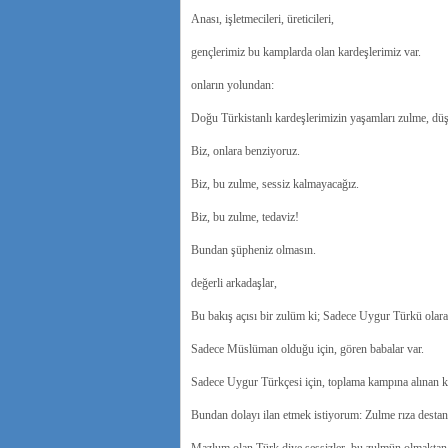
Anası, işletmecileri, üreticileri,
gençlerimiz bu kamplarda olan kardeşlerimiz var.
onların yolundan:
Doğu Türkistanlı kardeşlerimizin yaşamları zulme, düşü
Biz, onlara benziyoruz.
Biz, bu zulme, sessiz kalmayacağız.
Biz, bu zulme, tedaviz!
Bundan şüpheniz olmasın.
değerli arkadaşlar,
Bu bakış açısı bir zulüm ki;
Sadece Uygur Türkü olarak,
Sadece Müslüman olduğu için, gören babalar var.
Sadece Uygur Türkçesi için, toplama kampına alınan ka
Bundan dolayı ilan etmek istiyorum: Zulme rıza destan