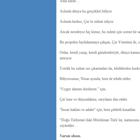
Ama nafile…
Aslında dünya bu gerçekleri biliyor.
Aslında herkes, Çin’in zülmü izliyor.
Ancak neredeyse hiç kimse, bu zulmü için somut bir a
Bu projeden faydalanmaya çalışan, Çin Yönetimi de, s
Onlar, kendi yazıp, kendi gündemleriyle, dünya kam
artırıyor.
Üstelik bu zulme ses çıkartanları da, tehditlerden kork
Biliyorsunuz, Nisan ayında, beni de tehdit ettiler.
“Uygur alımını durdurun.”
için,
Çin’inne ve dünyadakine, meydanu ilan ettiler.
“İnsan hakları ve adalet” için, beni şiddetli kınadılar.
“Doğu Türkistan’daki Müslüman Türk’ün, namusuna y
söylediler…
Varsın olsun.