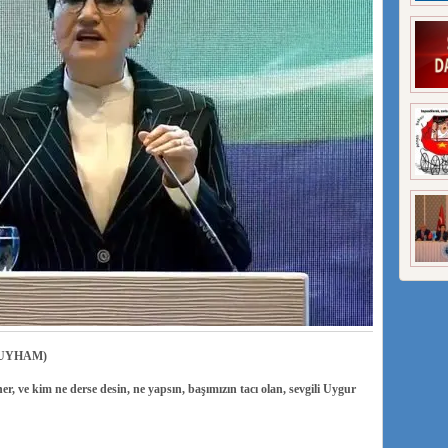
UYHAM)
er, ve kim ne derse desin, ne yapsın, başımızın tacı olan, sevgili Uygur