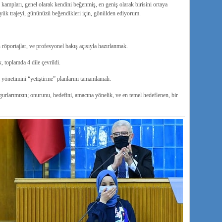
kampları, genel olarak kendini beğenmiş, en geniş olarak birisini ortaya
üyük trajeyi, gününüzü beğendikleri için, gönülden ediyorum.
röportajlar, ve profesyonel bakış açısıyla hazırlanmak.
 toplamda 4 dile çevrildi.
 yönetimini “yetiştirme” planlarını tamamlamalı.
urlarımızın;
onurunu, hedefini, amacına yönelik, ve en temel hedeflenen, bir