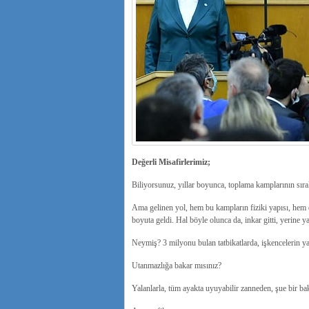
Değerli Misafirlerimiz;
Biliyorsunuz, yıllar boyunca, toplama kamplarının sıra
Ama gelinen yol, hem bu kampların fiziki yapısı, hem d
boyuta geldi.
Hal böyle olunca da, inkar gitti, yerine y
Neymiş?
3 milyonu bulan tatbikatlarda, işkencelerin y
Utanmazlığa bakar mısınız?
Yalanlarla, tüm ayakta uyuyabilir zanneden, şue bir ba