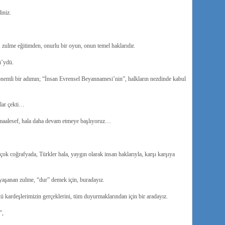
iniz.
zulme eğitimden, onurlu bir oyun, onun temel haklarıdır.
ü’ydü.
önemli bir adımın;
“İnsan Evrensel Beyannamesi’nin”, halkların nezdinde kabul
ılar çekti…
maalesef, hala daha devam etmeye başlıyoruz…
k coğrafyada, Türkler hala, yaygın olarak insan haklarıyla, karşı karşıya
aşanan zulme, “dur” demek için, buradayız.
 kardeşlerimizin gerçeklerini, tüm duyurmaklarından için bir aradayız.
”,