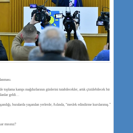
lanması.
e toplama kampı mağdurlarının günlerini tutabilecekler, artık çözülebilecek bir
alanlar geldi…
aşandığı, buralarda yaşanılan yerlerde;
Aslında, “meslek edindirme kurslarımış.”
kar mısınız?