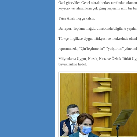
Özel görevliler.
Genel olarak herkes tarafından okunan 
koyacak ve tahminlerin çok geniş kapsamlı için, bir b
Yüce Allah, hoşça kalsın.
Bu rapor;
Toplamı mağduru hakkında bilgilerle yapılan 
Türkçe, İngilizce Uygur Türkçesi ve merkezinde olmak,
raporumuzda;
“Çin’leştirmenin”, “yetiştirme” yönetimi
Milyonlarca Uygur, Kazak, Kırız ve Özbek Türkü Uyg
büyük zulme hedef.