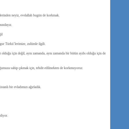
çilerinden neyiz, evelallah bugün de korkmak.
nındayız.
ğil
ur Türkü’lerimize, zulümle ilgili.
ız olduğu için değil, aynı zamanda, aynı zamanda bir bütün ayıbı olduğu için de
ğumuza sahip çıkmak için, tehdit edilmekten de korkmuyoruz.
anlı bir evladımızı ağırladık.
diyor.