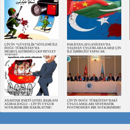
ÇİN’İN “GÜVENLİK”SÖYLEMİ İLE
PAKİSTAN,AFGANİSTAN’DA
DOĞU TÜRKİSTAN’DA
YAŞAYAN UYGURLARA KARŞI ÇİN
MEŞRULAŞTIRDIĞI ÇKP DEVLET
İLE İŞBİRLİĞİ YAPACAK
TERÖRÜ
ANAHTAR PARTİ GENEL BAŞKANI
ÇİN’İN DOĞU TÜRKİSTAN’DAKİ
AĞIRALİOĞLU : ÇİN’İN UYGUR
UYGULAMALARI SİSTEMATİK
SOYKIRIMI BİR HAKİKATTIR!
POSTMODERN BİR SOYKIRIMDIR!