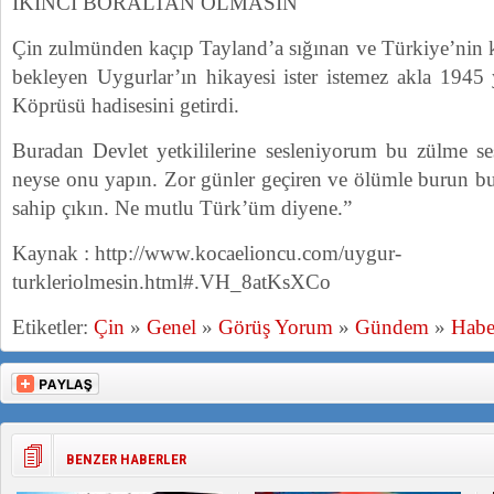
İKİNCİ BORALTAN OLMASIN
Çin zulmünden kaçıp Tayland’a sığınan ve Türkiye’nin k
bekleyen Uygurlar’ın hikayesi ister istemez akla 1945 
Köprüsü hadisesini getirdi.
Buradan Devlet yetkililerine sesleniyorum bu zülme s
neyse onu yapın. Zor günler geçiren ve ölümle burun bu
sahip çıkın. Ne mutlu Türk’üm diyene.”
Kaynak : http://www.kocaelioncu.com/uygur-
turkleriolmesin.html#.VH_8atKsXCo
Etiketler:
Çin
»
Genel
»
Görüş Yorum
»
Gündem
»
Habe
BENZER HABERLER