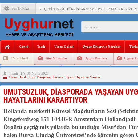
Son Dakika
ÇİN’İN DOĞU TÜRKİSTAN’DAKİ UYGULAMALARI SİSTEM
DİYANET AKADEMİSİ BAŞKANI DOÇ.DR.KAAN : DOĞU TÜR
150 YILDIR KAYNAYAN YARAMIZ : ÇİN İŞGALİNDEKİ DO
ÇİN’İN UYGUR POLİTİKALARINI ÖVEN DİYANET AKADEM
Genel
Tarih
Video Galeri
Uygur Diyarı ve Yöreleri
Türki
MHP’DEN URUMÇİ KATLİAMI MESAJİ : 05.07.2009 URUM
TV Rehberi
Tüm Manşetler
Uygur Dostları
Uygur Kü
ÇİN’İN ANKARA BÜYÜKELÇİSİ JİANG’İN TRABZON ZİYAR
Uygurlarda Düğün ve Cenaze
Uygur Geleneksel Tip
Uygur Gele
Hamit
30 Mayıs 2026
İŞGALCİ ÇİN’DEN “FETİHLER SULTANI MEHMET”DİZİSİN
Genel
,
Tarih
,
Tüm Manşetler
,
Türkiye
,
Uygur Diyarı ve Yöreleri
SAADET PARTİSİ İLÇE BAŞKANI : TEMMUZ AYI,DOĞU TÜR
UMUTSUZLUK, DİASPORADA YAŞAYAN UYG
İŞGALCİ ÇİN,DOĞU TÜRKİSTAN’DA EN AZ 143 BİN UYGU
HAYATLARINI KARARTIYOR
Hollanda merkezli Küresel Mağdurların Sesi (Stichti
Kingsfordweg 151 1043GR Amsterdam Holland)adlı b
Örgütü geçtiğimiz yıllarda bulunduğu Mısır’dan Türk
halen Bursa Uludağ Üniversitesi’nde öğrenim gören