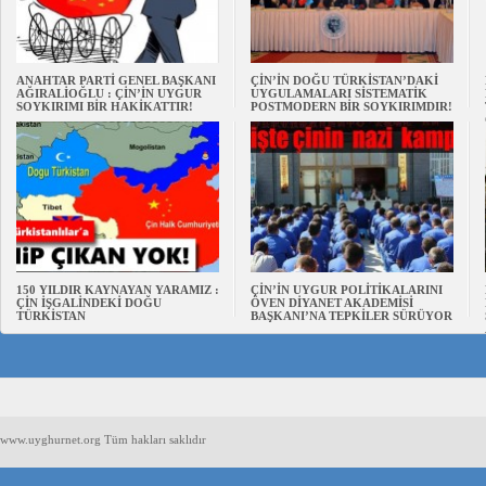
ANAHTAR PARTİ GENEL BAŞKANI
ÇİN’İN DOĞU TÜRKİSTAN’DAKİ
AĞIRALİOĞLU : ÇİN’İN UYGUR
UYGULAMALARI SİSTEMATİK
SOYKIRIMI BİR HAKİKATTIR!
POSTMODERN BİR SOYKIRIMDIR!
150 YILDIR KAYNAYAN YARAMIZ :
ÇİN’İN UYGUR POLİTİKALARINI
ÇİN İŞGALİNDEKİ DOĞU
ÖVEN DİYANET AKADEMİSİ
TÜRKİSTAN
BAŞKANI’NA TEPKİLER SÜRÜYOR
www.uyghurnet.org Tüm hakları saklıdır