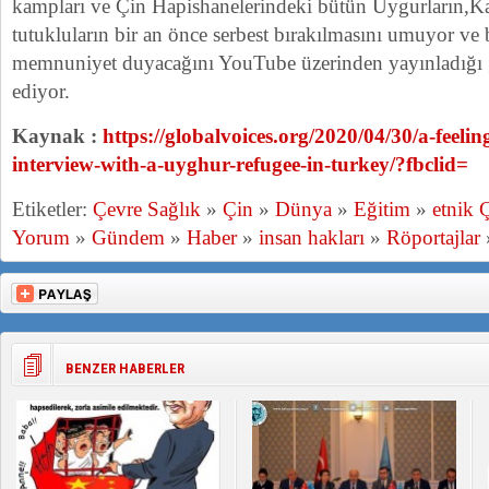
kampları ve Çin Hapishanelerindeki bütün Uygurların,K
tutukluların bir an önce serbest bırakılmasını umuyor v
memnuniyet duyacağını YouTube üzerinden yayınladığı g
ediyor.
Kaynak :
https://globalvoices.org/2020/04/30/a-feelin
interview-with-a-uyghur-refugee-in-turkey/?fbclid=
Etiketler:
Çevre Sağlık
»
Çin
»
Dünya
»
Eğitim
»
etnik 
Yorum
»
Gündem
»
Haber
»
insan hakları
»
Röportajlar
BENZER HABERLER