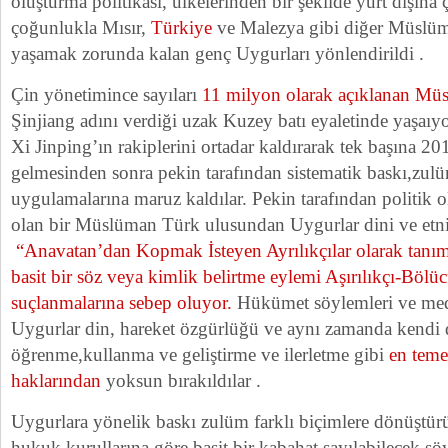
oluşturma politikası, ülkelerinden bir şekilde yurt dışına
çoğunlukla Mısır,
Türkiye
ve Malezya gibi diğer Müslüm
yaşamak zorunda kalan genç Uygurları yönlendirildi .
Çin yönetimince sayıları
11 milyon olarak açıklanan M
Şinjiang adını verdiği uzak Kuzey batı eyaletinde yaşaıyo
Xi Jinping’ın rakiplerini ortadar kaldırarak tek başına 201
gelmesinden sonra pekin tarafından sistematik baskı,zul
uygulamalarına maruz kaldılar. Pekin tarafından politik ol
olan bir Müslüman Türk ulusundan Uygurlar dini ve etni
“Anavatan’dan Kopmak İsteyen Ayrılıkçılar olarak tanı
basit bir söz veya kimlik belirtme eylemi Aşırılıkçı-Bölüc
suçlanmalarına sebep oluyor.
Hükümet söylemleri ve med
Uygurlar din, hareket özgürlüğü ve aynı zamanda kendi d
öğrenme,kullanma ve geliştirme ve ilerletme gibi
en teme
haklarından
yoksun bırakıldılar .
Uygurlara yönelik baskı zulüm farklı biçimlere dönüştür
hukuk kurullarına göre basit bir kabahat sayılabilecek söy