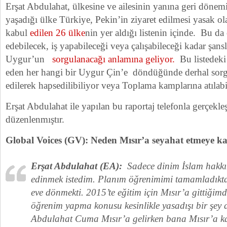
Erşat Abdulahat, ülkesine ve ailesinin yanına geri döne
yaşadığı ülke Türkiye, Pekin’in ziyaret edilmesi yasak ol
kabul
edilen 26 ülke
nin yer aldığı listenin içinde. Bu da
edebilecek, iş yapabileceği veya çalışabileceği kadar şans
Uygur’un
sorgulanacağı anlamına geliyor.
Bu listedeki 
eden her hangi bir Uygur Çin’e döndüğünde derhal sorgul
edilerek hapsedilibiliyor veya Toplama kamplarına atılabi
Erşat Abdulahat ile yapılan bu raportaj telefonla gerçekleş
düzenlenmıştır.
Global Voices (GV): Neden Mısır’a seyahat etmeye k
Erşat Abdulahat (EA):
Sadece dinim İslam hakkın
edinmek istedim. Planım öğrenimimi tamamladıkt
eve dönmekti. 2015’te eğitim için Mısır’a gittiğimde
öğrenim yapma konusu kesinlikle yasadışı bir şey
Abdulahat Cuma Mısır’a gelirken bana Mısır’a kad