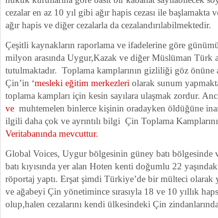
cezalar en az 10 yıl gibi ağır hapis cezası ile başlamakta v
ağır hapis ve diğer cezalarla da cezalandırılabilmektedir.
Çeşitli kaynakların raporlama ve ifadelerine göre günüm
milyon arasında Uygur,Kazak ve diğer Müslüman Türk az
tutulmaktadır. Toplama kamplarının gizliliği göz önüne 
Çin’in
‘mesleki eğitim merkezleri
olarak sunum yapmakta ı
toplama kampları için kesin sayılara ulaşmak zordur. A
ve
muhtemelen binlerce kişinin oradayken öldüğüne inan
ilgili daha çok ve ayrıntılı bilgi Çin Toplama Kampları
Veritabanında mevcuttur.
Global Voices, Uygur bölgesinin güney batı bölgesinde
batı kıyısında yer alan Hoten kenti doğumlu 22 yaşındaki
röportaj yaptı. Erşat şimdi Türkiye’de bir mülteci olarak
ve ağabeyi Çin yönetimince sırasıyla 18 ve 10 yıllık ha
olup,halen cezalarını kendi ülkesindeki Çin zindanların