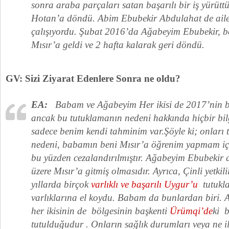
sonra araba parçaları satan başarılı bir iş yürüt
Hotan’a döndü. Abim Ebubekir Abdulahat de aile
çalışıyordu. Şubat 2016’da Ağabeyim Ebubekir, ben
Mısır’a geldi ve 2 hafta kalarak geri döndü.
GV: Sizi Ziyarat Edenlere Sonra ne oldu?
EA:
Babam ve Ağabeyim Her ikisi de 2017’nin ba
ancak bu tutuklamanın nedeni hakkında hiçbir bi
sadece benim kendi tahminim var.Şöyle ki; onları 
nedeni, babamın beni Mısır’a öğrenim yapmam iç
bu yüzden cezalandırılmıştır. Ağabeyim Ebubekir d
üzere Mısır’a gitmiş olmasıdır. Ayrıca, Çinli yetkili
yıllarda birçok
varlıklı ve başarılı Uygur’u
tutukla
varlıklarına el koydu. Babam da bunlardan biri. Ai
her ikisinin de bölgesinin başkenti
Ürümqi’de
ki 
tutulduğudur . Onların sağlık durumları veya ne il