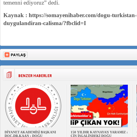
temenni ediyoruz” dedi.
Kaynak : https://somayenihaber.com/dogu-turkista
duygulandiran-calisma/?fbclid=I
BENZER HABERLER
DİYANET AKADEMİSİ BAŞKANI
150 YILDIR KAYNAYAN YARAMIZ :
DOÇ.DR.KAAN : DOĞU
ÇİN İŞGALİNDEKİ DOĞU