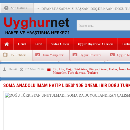
Son Dakika
DİYANET AKADEMİSİ BAŞKANI DOÇ.DR.KAAN : DOĞU TÜR
150 YILDIR KAYNAYAN YARAMIZ : ÇİN İŞGALİNDEKİ DO
ÇİN’İN UYGUR POLİTİKALARINI ÖVEN DİYANET AKADEM
MHP’DEN URUMÇİ KATLİAMI MESAJİ : 05.07.2009 URUM
Genel
Tarih
Video Galeri
Uygur Diyarı ve Yöreleri
Türki
ÇİN’İN ANKARA BÜYÜKELÇİSİ JİANG’İN TRABZON ZİYAR
TV Rehberi
Tüm Manşetler
Uygur Dostları
Uygur Kü
İŞGALCİ ÇİN’DEN “FETİHLER SULTANI MEHMET”DİZİSİN
Uygurlarda Düğün ve Cenaze
Uygur Geleneksel Tip
Uygur Gele
Hamit
02 Mart 2026
Çin
,
Din
,
Doğu Türkistan
,
Dünya
,
Genel
,
Haber
,
İnsan ha
SAADET PARTİSİ İLÇE BAŞKANI : TEMMUZ AYI,DOĞU TÜR
Manşetler
,
Türk dünyası
,
Türkiye
İŞGALCİ ÇİN,DOĞU TÜRKİSTAN’DA EN AZ 143 BİN UYGU
SOMA ANADOLU İMAM HATİP LİSESİ’NDE ÖNEMLİ BİR DOĞU TÜRK
AZİZANA KAŞGAR : IŞIKLAR ALTINDA BİR VİTRİN Mİ, S