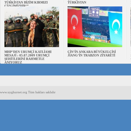
TÜRKİSTAN BİZİM KIRMIZI
TÜRKİSTAN
ÇİZGİMİZDİR!”
MHP’DEN URUMÇİ KATLİAMI
ÇİN’İN ANKARA BÜYÜKELÇİSİ
MESAJİ : 05.07.2009 URUMÇİ
JİANG’İN TRABZON ZİYARETİ
ŞEHİTLERİNİ RAHMETLE
ANIYORUZ
www.uyghurnet.org Tüm hakları saklıdır