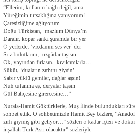
“Ellerim, kollarım bağlı değil, ama
Yüreğimin tutsaklığına yanıyorum!
Çaresizliğime ağlıyorum
Doğu Türkistan, ‘mazlum Dünya’m
Daralır, kopar sanki şuramda bir yer
O yerlerde, ‘vicdanım ses ver’ der
Söz bulutlarını, rüzgârlar taşısın
Ok, yayından fırlasın, kıvılcımlarla…
Sükût, ‘duaların zırhını giysin’
Sabır yüklü gemiler, dağlar aşsın!
Nuh tufanına eş, deryalar taşsın
Gül Bahçesine girercesine…”
Nurala-Hamit Göktürklerle, Muş İlinde bulundukları süre
sohbet ettik. O sohbetimizde Hamit Bey bizlere, “Anado
zırh giymiş gibi geliyor…” sözleri o kadar içten ve dokuna
inşallah Türk Asrı olacaktır” sözleriyle