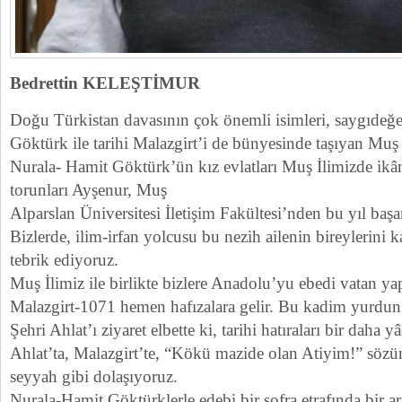
Bedrettin KELEŞTİMUR
Doğu Türkistan davasının çok önemli isimleri, saygıdeğ
Göktürk ile tarihi Malazgirt’i de bünyesinde taşıyan Muş 
Nurala- Hamit Göktürk’ün kız evlatları Muş İlimizde ikâ
torunları Ayşenur, Muş
Alparslan Üniversitesi İletişim Fakültesi’nden bu yıl baş
Bizlerde, ilim-irfan yolcusu bu nezih ailenin bireylerini k
tebrik ediyoruz.
Muş İlimiz ile birlikte bizlere Anadolu’yu ebedi vatan y
Malazgirt-1071 hemen hafızalara gelir. Bu kadim yurdun
Şehri Ahlat’ı ziyaret elbette ki, tarihi hatıraları bir daha y
Ahlat’ta, Malazgirt’te, “Kökü mazide olan Atiyim!” sözü
seyyah gibi dolaşıyoruz.
Nurala-Hamit Göktürklerle edebi bir sofra etrafında bir 