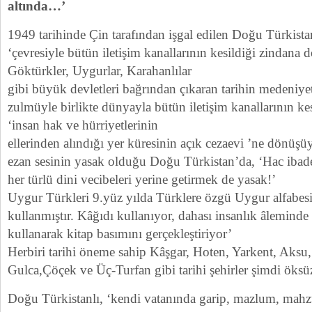
altında…’
1949 tarihinde Çin tarafından işgal edilen Doğu Türkist
‘çevresiyle bütün iletişim kanallarının kesildiği zindan
Göktürkler, Uygurlar, Karahanlılar
gibi büyük devletleri bağrından çıkaran tarihin medeniye
zulmüyle birlikte dünyayla bütün iletişim kanallarının kes
‘insan hak ve hürriyetlerinin
ellerinden alındığı yer küresinin açık cezaevi ’ne dönüşü
ezan sesinin yasak olduğu Doğu Türkistan’da, ‘Hac ibad
her türlü dini vecibeleri yerine getirmek de yasak!’
Uygur Türkleri 9.yüz yılda Türklere özgü Uygur alfabes
kullanmıştır. Kâğıdı kullanıyor, dahası insanlık âleminde
kullanarak kitap basımını gerçekleştiriyor’
Herbiri tarihi öneme sahip Kâşgar, Hoten, Yarkent, Aks
Gulca,Çöçek ve Üç-Turfan gibi tarihi şehirler şimdi ök
Doğu Türkistanlı, ‘kendi vatanında garip, mazlum, mahz