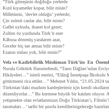
“Türk güneşinin doğduğu yerlerde
Kızıl kıyametler kopar, bilir misin?
Milletimin, ‘devlet olduğu’ yerlerde;
Çin zulmü canlar alır, bilir misin?
Gaflet uykuda, ihanet kol gezer;
Zulüm öz yurdunda Türk’ü ezer
Kâbusa dönmüş yaralarım azar,
Geceler hiç tan atmaz bilir misin?
Ezanın nidası yok, bilir misin?”
Vefa ve Kadirbilirlik Müslüman Türk’ün En Önemli
Nurala Göktürk Hanımefendi, “Tanrı Dağları’ndan Erciye
Hikâyeleri…” isimli eserini, “Elâzığ İsmetpaşa İlkokul
götürmemi rica ettiler…” Mehmet Yıldız, “21.05.2024 tar
Türkistan’daki mazlum kardeşlerimiz için kendi okullar
düzenliyorlar…” Bu kermese büyük bir katılım oluyor. As
yetişmekte olan evlatlarımızın Doğu Türkistan’ı, Filistin
tanımaları…’ tarihi bir şuurla kendilerinigeleceğe hazırla