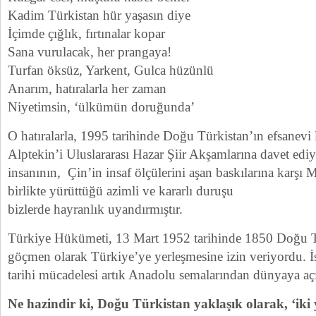
Kadim Türkistan hür yaşasın diye
İçimde çığlık, fırtınalar kopar
Sana vurulacak, her prangaya!
Turfan öksüz, Yarkent, Gulca hüzünlü
Anarım, hatıralarla her zaman
Niyetimsin, ‘ülkümün doruğunda’
O hatıralarla, 1995 tarihinde Doğu Türkistan’ın efsanevi l
Alptekin’i Uluslararası Hazar Şiir Akşamlarına davet ed
insanının, Çin’in insaf ölçülerini aşan baskılarına karş
birlikte yürüttüğü azimli ve kararlı duruşu
bizlerde hayranlık uyandırmıştır.
Türkiye Hükümeti, 13 Mart 1952 tarihinde 1850 Doğu Tü
göçmen olarak Türkiye’ye yerleşmesine izin veriyordu. İ
tarihi mücadelesi artık Anadolu semalarından dünyaya aç
Ne hazindir ki, Doğu Türkistan yaklaşık olarak, ‘iki y