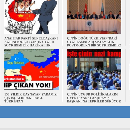
ANAHTAR PARTİ GENEL BAŞKANI
ÇİN’İN DOĞU TÜRKİSTAN’DAKİ
AĞIRALİOĞLU : ÇİN’İN UYGUR
UYGULAMALARI SİSTEMATİK
SOYKIRIMI BİR HAKİKATTIR!
POSTMODERN BİR SOYKIRIMDIR!
150 YILDIR KAYNAYAN YARAMIZ :
ÇİN’İN UYGUR POLİTİKALARINI
ÇİN İŞGALİNDEKİ DOĞU
ÖVEN DİYANET AKADEMİSİ
TÜRKİSTAN
BAŞKANI’NA TEPKİLER SÜRÜYOR