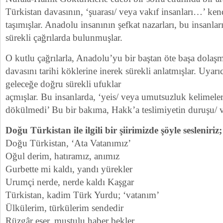
Türkistan davasının, ‘şuarası/ veya vakıf insanları…’ ken
taşımışlar. Anadolu insanının şefkat nazarları, bu insanlar
sürekli çağrılarda bulunmuşlar.
O kutlu çağrılarla, Anadolu’yu bir baştan öte başa dolaş
davasını tarihi köklerine inerek sürekli anlatmışlar. Uyarıc
geleceğe doğru sürekli ufuklar
açmışlar. Bu insanlarda, ‘yeis/ veya umutsuzluk kelimele
dökülmedi’ Bu bir bakıma, Hakk’a teslimiyetin duruşu/ 
Doğu Türkistan ile ilgili bir şiirimizde şöyle sesleniriz;
Doğu Türkistan, ‘Ata Vatanımız’
Oğul derim, hatıramız, anımız
Gurbette mi kaldı, yandı yürekler
Urumçi nerde, nerde kaldı Kaşgar
Türkistan, kadim Türk Yurdu; ‘vatanım’
Ülkülerim, türkülerim sendedir
Rüzgâr eser, muştulu haber bekler