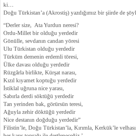
ki…
Doğu Türkistan’a (Akrostiş) yazdığımız bir şiirde de şöyle
“Derler size, Ata Yurdun neresi?
Ordu-Millet bir olduğu yerdedir
Gönülle, sevdanın candan yöresi
Ulu Türkistan olduğu yerdedir
Türküm demenin erdemli töresi,
Ülke davası olduğu yerdedir
Rüzgârla birlikte, Kürşat narası,
Kızıl kıyamet koptuğu yerdedir
İstiklal uğruna nice yarası,
Sabırla derdi söktüğü yerdedir
Tan yerinden bak, görürsün teresi,
Ağuyla zehir döktüğü yerdedir
Nice destanın doğduğu yerdedir”
Filistin’le, Doğu Türkistan’la, Kırımla, Kerkük’le velhas
her karış toprağı ile dertleneceğiz.’