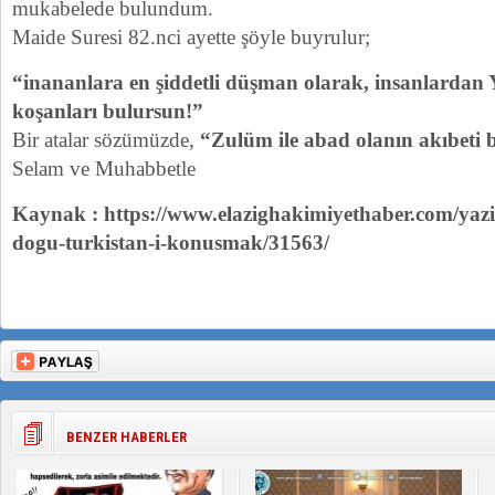
mukabelede bulundum.
Maide Suresi 82.nci ayette şöyle buyrulur;
“inananlara en şiddetli düşman olarak, insanlardan Y
koşanları
bulursun!”
Bir atalar sözümüzde,
“Zulüm ile abad olanın akıbeti 
Selam ve Muhabbetle
Kaynak : https://www.elazighakimiyethaber.com/yazi/
dogu-turkistan-i-konusmak/31563/
BENZER HABERLER