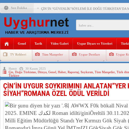
Son Dakika
ÇİN’İN “GÜVENLİK”SÖYLEMİ İLE DOĞU TÜRKİSTAN’DA 
PAKİSTAN,AFGANİSTAN’DA YAŞAYAN UYGURLARA KARŞI Ç
ANAHTAR PARTİ GENEL BAŞKANI AĞIRALİOĞLU : ÇİN’İN
Genel
Tarih
Video Galeri
Uygur Diyarı ve Yöreleri
Türki
ÇİN’İN DOĞU TÜRKİSTAN’DAKİ UYGULAMALARI SİSTEM
TV Rehberi
Tüm Manşetler
Uygur Dostları
Uygur Kü
DİYANET AKADEMİSİ BAŞKANI DOÇ.DR.KAAN : DOĞU TÜR
Uygurlarda Düğün ve Cenaze
Uygur Geleneksel Tip
Uygur Gele
Hamit
30 Kasım 2025
150 YILDIR KAYNAYAN YARAMIZ : ÇİN İŞGALİNDEKİ DO
Çin
,
Doğu Türkistan
,
Dünya
,
Genel
,
Haber
,
Raportaj
,
Soykırım
,
Tüm Manşetler
,
Türk dün
Türkiye
ÇİN’İN UYGUR POLİTİKALARINI ÖVEN DİYANET AKADEM
ÇİN’İN UYGUR SOYKIRIMINI ANLATAN”YER 
MHP’DEN URUMÇİ KATLİAMI MESAJİ : 05.07.2009 URUM
SİYAH”ROMANA ÖZEL ÖDÜL VERİLDİ