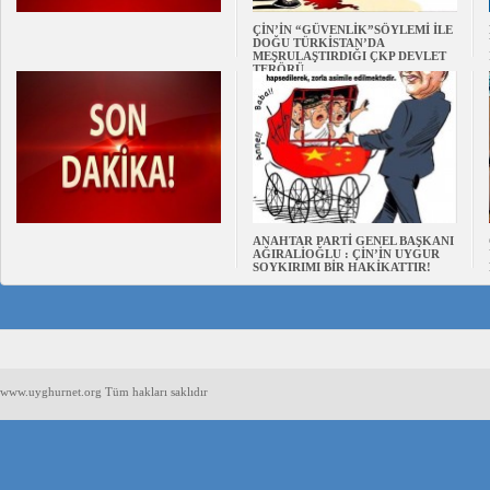
ÇİN’İN “GÜVENLİK”SÖYLEMİ İLE
DOĞU TÜRKİSTAN’DA
MEŞRULAŞTIRDIĞI ÇKP DEVLET
TERÖRÜ
ANAHTAR PARTİ GENEL BAŞKANI
AĞIRALİOĞLU : ÇİN’İN UYGUR
SOYKIRIMI BİR HAKİKATTIR!
www.uyghurnet.org Tüm hakları saklıdır