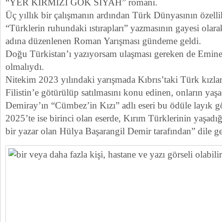
“YER KIRMIZI GÖK SİYAH” romanı.
Üç yıllık bir çalışmanın ardından Türk Dünyasının özell
“Türklerin ruhundaki ıstırapları” yazmasının gayesi olara
adına düzenlenen Roman Yarışması gündeme geldi.
Doğu Türkistan’ı yazıyorsam ulaşması gereken de Emine I
olmalıydı.
Nitekim 2023 yılındaki yarışmada Kıbrıs’taki Türk kızlar
Filistin’e götürülüp satılmasını konu edinen, onların yaşa
Demiray’ın “Cümbez’in Kızı” adlı eseri bu ödüle layık g
2025’te ise birinci olan eserde, Kırım Türklerinin yaşadığ
bir yazar olan Hülya Başarangil Demir tarafından” dile get