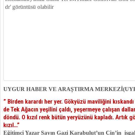
UYGUR HABER VE ARAŞTIRMA MERKEZİ(UY
” Birden karardı her yer. Gökyüzü maviliğini kıskan
de Tek Ağacın yeşilini çaldı, yeşermeye çalışan dalla
döndü. O kızıl renk bütün yeryüzünü kapladı.
Artık gö
kızıl…”
Eğitimci Yazar Sayın Gazi Karabulut’un Çin’in işg