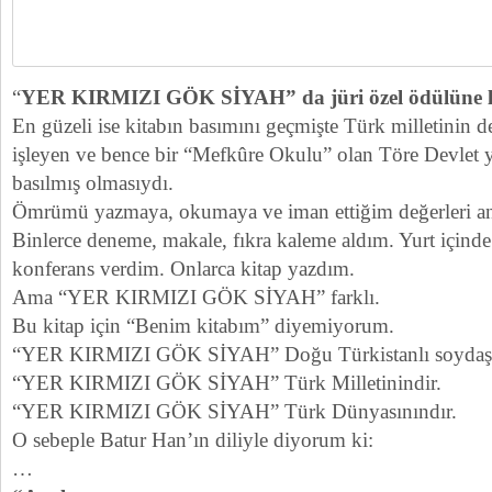
“
YER KIRMIZI GÖK SİYAH” da jüri özel ödülüne l
En güzeli ise kitabın basımını geçmişte Türk milletinin d
işleyen ve bence bir “Mefkûre Okulu” olan Töre Devlet y
basılmış olmasıydı.
Ömrümü yazmaya, okumaya ve iman ettiğim değerleri a
Binlerce deneme, makale, fıkra kaleme aldım. Yurt içinde
konferans verdim. Onlarca kitap yazdım.
Ama “YER KIRMIZI GÖK SİYAH” farklı.
Bu kitap için “Benim kitabım” diyemiyorum.
“YER KIRMIZI GÖK SİYAH” Doğu Türkistanlı soydaşla
“YER KIRMIZI GÖK SİYAH” Türk Milletinindir.
“YER KIRMIZI GÖK SİYAH” Türk Dünyasınındır.
O sebeple Batur Han’ın diliyle diyorum ki:
…