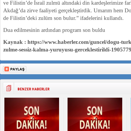
ve Filistin’de İsrail zulmü altındaki din kardeşlerimize fa
Akdağ’da zirve faaliyeti gerçekleştirdik. Umarım hem D
de Filistin’deki zulüm son bulur.” ifadelerini kullandı.
Dua edilmesinin ardından program son buldu
Kaynak : https://www.haberler.com/guncel/dogu-turki
zulme-sessiz-kalma-yuruyusu-gerceklestirildi-190577
BENZER HABERLER