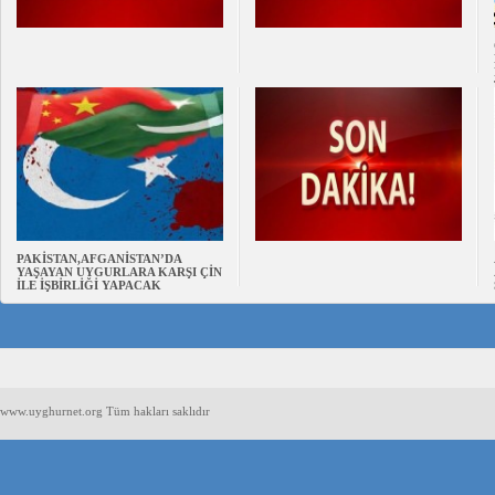
PAKİSTAN,AFGANİSTAN’DA
YAŞAYAN UYGURLARA KARŞI ÇİN
İLE İŞBİRLİĞİ YAPACAK
www.uyghurnet.org Tüm hakları saklıdır