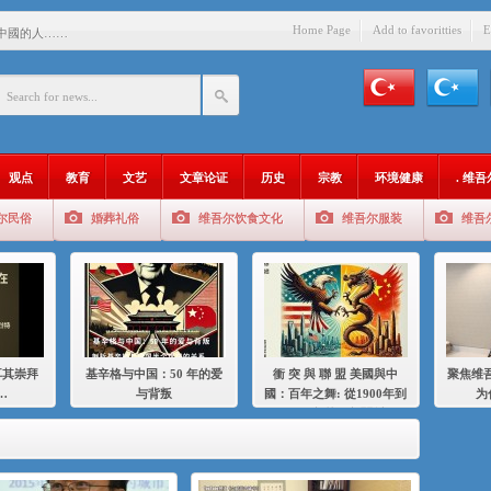
Home Page
Add to favoritties
E
中國的人……
爱与背叛
：百年之舞: 從1900年到2024
：我为什么要学汉语
观点
教育
文艺
文章论证
历史
宗教
环境健康
. 维
智 / 伊利夏提
尔民俗
婚葬礼俗
维吾尔饮食文化
维吾尔服装
维吾
中的挣扎
的红衣女孩
绝
，难见彼岸2021
耳其崇拜
基辛格与中国：50 年的爱
衝 突 與 聯 盟 美國與中
聚焦维吾
…
与背叛
國：百年之舞: 從1900年到
为
2024年的百年關係