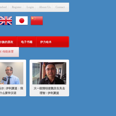
mbed
Register
Login
About Us
Contact
吾尔族的朋友
电子书籍
伊力哈木
尔 传统体育
尔 | 伊利夏提：我
大一统情结使魏京生失去
什么要学汉语
理智 / 伊利夏提