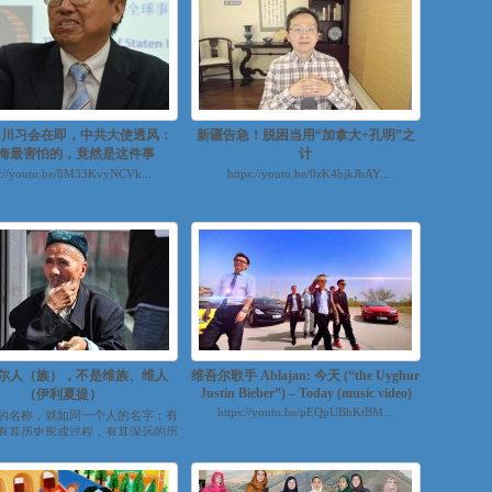
: 川习会在即，中共大使透风：
新疆告急！脱困当用“加拿大+孔明”之
海最害怕的，竟然是这件事
计
s://youtu.be/8M33KvyNCVk...
https://youtu.be/0zK4bjkJbAY...
尔人（族），不是维族、维人
维吾尔歌手 Ablajan: 今天 (“the Uyghur
Justin Bieber”) – Today (music video)
（伊利夏提）
https://youtu.be/pEQpUBhKtBM...
的名称，就如同一个人的名字；有
有其历史形成过程，有其深远的历
有其厚重的民族文化沉淀；有对...