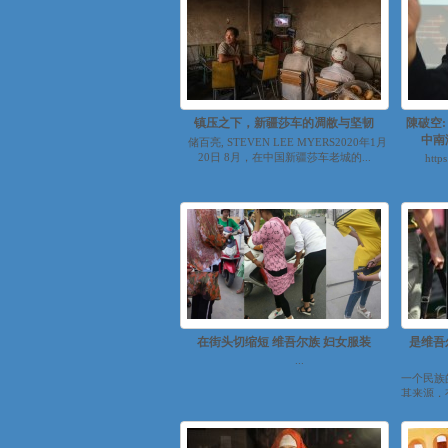
镇压之下，新疆莎车的凋敝与坚韧
陳破空
中南
储百亮, STEVEN LEE MYERS2020年1月
20日 8月，在中国新疆莎车老城的...
http
在街头切缩短 维吾尔族 妇女服装
是维吾
...
一个民族
其来源，
史意义，