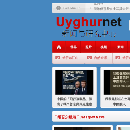
羞愧嗎？
Last Minute
我敬佩那些在土耳其崇拜
基辛格与中国：50 年的
衝 突 與 聯 盟 美國與中國
年的百年關係
聚焦维吾尔 | 伊利夏提
世界
照片
视频
. 新闻
大一统情结使魏京生失去理
维吾尔江山
自然资源
维吾
伊利夏提：在自责与内疚
伊利夏提：消失在集中营
伊利夏提：维吾尔种族灭
伊利夏提：满目苍夷2020
中國的「飛行複製品」勝
我敬佩那些在土
出了嗎？普京與馬克龍應
中國的人…
該感到羞愧嗎？
" 维吾尔服装 " Category News