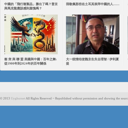
中國的「飛行複製品」勝出了嗎？普京
我敬佩那些在土耳其崇拜中國的人……
與馬克龍應該感到羞愧嗎？
衝 突 與 聯 盟 美國與中國：百年之舞:
大一统情结使魏京生失去理智 / 伊利夏
從1900年到2024年的百年關係
提
© 2013
Uyghurnet
All Rights Reserved ~ Republished without permission and showing the sourc