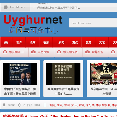
羞愧嗎？
Last Minute
我敬佩那些在土耳其崇拜中國的人……
基辛格与中国：50 年的爱与背叛
衝 突 與 聯 盟 美國與中國：百年之舞: 從1900年到2024
年的百年關係
聚焦维吾尔 | 伊利夏提：我为什么要学汉语
世界
照片
视频
. 新闻
观点
教育
文艺
文
大一统情结使魏京生失去理智 / 伊利夏提
维吾尔江山
自然资源
维吾尔民俗
婚葬礼俗
伊利夏提：在自责与内疚中的挣扎
伊利夏提：消失在集中营的红衣女孩
伊利夏提：维吾尔种族灭绝
伊利夏提：满目苍夷2020，难见彼岸2021
中國的「飛行複製品」勝
我敬佩那些在土耳其崇拜
基辛格与中国：50 
出了嗎？普京與馬克龍應
中國的人……
与背叛
該感到羞愧嗎？
admin
23 四月 2018
. 新闻
,
世界
,
中国
,
文艺
,
新疆
,
未分类
,
维吾尔服装
,
维
维吾尔歌手 Ablajan: 今天 (“the Uyghur Justin Bieber”) – Today (