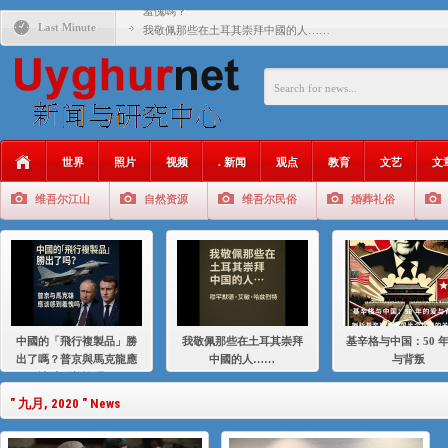
羞愧嗎？
Last Minute
我敬佩那些在土耳其崇拜中國的人……
基辛格与中国：50 年的爱与背叛
衝 突 與 聯 盟 美國與中國：百年之舞: 從1900年到2024
年的百年關係
聚焦维吾尔 | 伊利夏提：我为什么要学汉语
世界
照片
视频
. 新闻
观点
教育
文艺
文
大一统情结使魏京生失去理智 / 伊利夏提
维吾尔江山
自然资源
维吾尔民俗
婚葬礼俗
伊利夏提：在自责与内疚中的挣扎
伊利夏提：消失在集中营的红衣女孩
伊利夏提：维吾尔种族灭绝
伊利夏提：满目苍夷2020，难见彼岸2021
中國的「飛行複製品」勝
我敬佩那些在土耳其崇拜
基辛格与中国：50 
出了嗎？普京與馬克龍應
中國的人……
与背叛
該感到羞愧嗎？
" 九月, 2020 " News