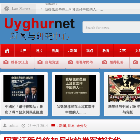
羞愧嗎？
Last Minute
我敬佩那些在土耳其崇拜中國的人……
基辛格与中国：50 年的爱与背叛
衝 突 與 聯 盟 美國與中國：百年之舞: 從1900年到2024
年的百年關係
聚焦维吾尔 | 伊利夏提：我为什么要学汉语
世界
照片
视频
. 新闻
观点
教育
文艺
文
大一统情结使魏京生失去理智 / 伊利夏提
维吾尔江山
自然资源
维吾尔民俗
婚葬礼俗
伊利夏提：在自责与内疚中的挣扎
伊利夏提：消失在集中营的红衣女孩
伊利夏提：维吾尔种族灭绝
伊利夏提：满目苍夷2020，难见彼岸2021
中國的「飛行複製品」勝
我敬佩那些在土耳其崇拜
基辛格与中国：50 
出了嗎？普京與馬克龍應
中國的人……
与背叛
該感到羞愧嗎？
admin
28 十月 2014
. 新闻
,
世界
,
未分类