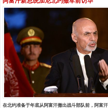
阿富汗新总统加尼北约撤军前访华
在北约准备于年底从阿富汗撤出战斗部队前，阿富汗新