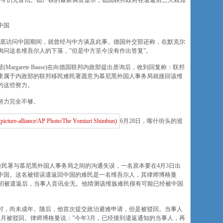
至今仍无音讯。德广联的最新调查显示，德国联邦政府在遣返后三天就知
中国
5月底访问中国期间，就曾经与中方谈及此事。德国外交部还称，在默克尔
询问这名维吾尔人的下落，”但是中方至今没有作出答复”。
rgarete Bause)在向德国联邦内政部提出质询后，收到回复称：联邦
；隶属于内政部的联邦移民难民署愿意为慕尼黑外国人事务局就接回该维
的这些努力。
努力完全不够。
6月28日，喀什街头的巡
民难民署与慕尼黑外国人事务局之间的沟通失误，一名原本要在4月3日出
中国。这名被错误遣返回中国的难民是一名维吾尔人，其律师博格曼
称，从4月初被遣返后，当事人音讯全无。他猜测该维族难民很有可能已经被中国
国时，尚未成年。随后，他首次提交政治避难申请，但是被驳回。当事人
年2月被驳回。律师博格曼说：”今年3月，已经接到遣返通知的当事人，再