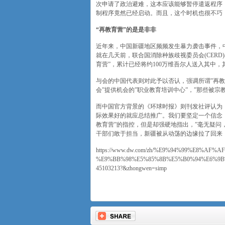
次申请了政治避难，这本应该能够暂停遣返程序
制程序竟然已经启动。而且，这个时机也很不巧
“再教育营”的是是非非
近年来，中国新疆地区频频发生暴力袭击事件，
就在几天前，联合国消除种族歧视委员会(CER
育营”，累计已经将约100万维吾尔人送入其中
与会的中国代表则对此予以否认，强调所谓”再教
会”提供机会的”职业教育培训中心”，”那些被
而中国官方背景的《环球时报》则刊发社评认为，
际效果好的就应总结推广。我们要坚定一个信念
教育营”的指控，但是却强硬地指出，”毫无疑问
干部们敢于担当，新疆被从动荡的边缘拉了回来，
https://www.dw.com/zh/%E9%94%99%E8%
%E9%BB%98%E5%85%8B%E5%B0%94%E6%9
45103213?&zhongwen=simp