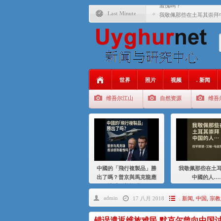
羞愧嗎？
Last Minute
我敬佩那些在土耳其崇拜
基辛格与中国：50 年的
衝 突 與 聯 盟 美國與中國
年的百年關係
聚焦维吾尔 | 伊利夏提
世界
照片
视频
. 新闻
大一统情结使魏京生失去理
维吾尔江山
自然资源
维吾
伊利夏提：在自责与内疚
伊利夏提：消失在集中营
伊利夏提：维吾尔种族灭
伊利夏提：满目苍夷2020
中國的「飛行複製品」勝
我敬佩那些在土
出了嗎？普京與馬克龍應
中國的人…
該感到羞愧嗎？
admin
17 八月 2018
. 新闻
,
中国
,
宗教
错误遣返维族难民 默克尔曾向中国