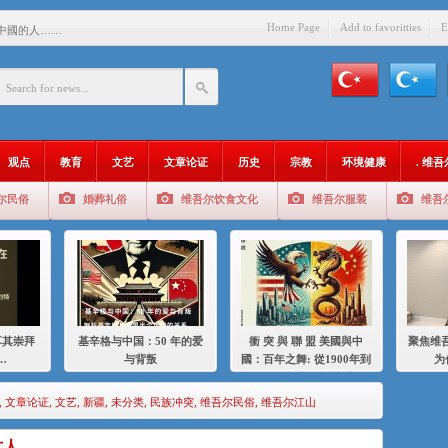
Home Page
Add to favoritties
E
中國的人……
爱与背叛
：百年之舞: 從1900年到2024
：我为什么要学汉语
观点
教育
文艺
文章论证
历史
宗教
环境健康
. 维
智 / 伊利夏提
尔民俗
婚葬礼俗
维吾尔饮食文化
维吾尔服装
维吾
中的挣扎
的红衣女孩
绝
，难见彼岸2021
耳其崇拜
基辛格与中国：50 年的爱
衝 突 與 聯 盟 美國與中
聚焦维吾
…
与背叛
國：百年之舞: 從1900年到
为
2024年的百年關係
,
文章论证
,
文艺
,
新疆
,
未分类
,
民族冲突
,
维吾尔民俗
,
维吾尔江山
讨人