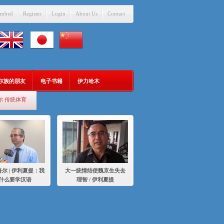
mbed
Register
Login
About Us
Contact
吾尔族的朋友
电子书籍
伊力哈木
尔 传统体育
尔 | 伊利夏提：我
大一统情结使魏京生失去
什么要学汉语
理智 / 伊利夏提