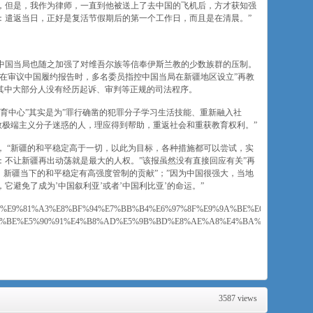
，但是，我作为律师，一直到他被送上了去中国的飞机后，方才获知强
：遣返当日，正好是复活节假期后的第一个工作日，而且是在清晨。”
中国当局也随之加强了对维吾尔族等信奉伊斯兰教的少数族群的压制。
D)在审议中国履约报告时，多名委员指控中国当局在新疆地区设立”再教
，其中大部分人没有经历起诉、审判等正规的司法程序。
育中心”其实是为”罪行确凿的犯罪分子学习生活技能、重新融入社
宗教极端主义分子迷惑的人，理应得到帮助，重返社会和重获教育权利。”
 “新疆的和平稳定高于一切，以此为目标，各种措施都可以尝试，实
：不让新疆再出动荡就是最大的人权。”该报虽然没有直接回应有关”再
，新疆当下的和平稳定有高强度管制的贡献”；”因为中国很强大，当地
它避免了成为’中国叙利亚’或者’中国利比亚’的命运。”
AF%AF%E9%81%A3%E8%BF%94%E7%BB%B4%E6%97%8F%E9%9A%BE%E6%B0%91-
B%BE%E5%90%91%E4%B8%AD%E5%9B%BD%E8%AE%A8%E4%BA%BA/a-
3587 views