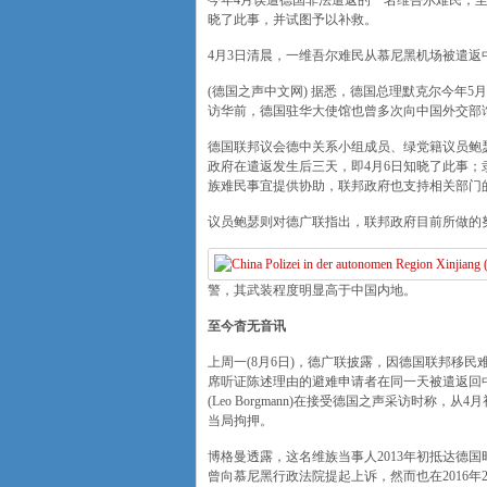
今年4月误遭德国非法遣返的一名维吾尔难民，
晓了此事，并试图予以补救。
4月3日清晨，一维吾尔难民从慕尼黑机场被遣返
(德国之声中文网) 据悉，德国总理默克尔今年
访华前，德国驻华大使馆也曾多次向中国外交部
德国联邦议会德中关系小组成员、绿党籍议员鲍瑟(Ma
政府在遣返发生后三天，即4月6日知晓了此事
族难民事宜提供协助，联邦政府也支持相关部门
议员鲍瑟则对德广联指出，联邦政府目前所做的
警，其武装程度明显高于中国内地。
至今杳无音讯
上周一(8月6日)，德广联披露，因德国联邦移
席听证陈述理由的避难申请者在同一天被遣返回
(Leo Borgmann)在接受德国之声采访时
当局拘押。
博格曼透露，这名维族当事人2013年初抵达德
曾向慕尼黑行政法院提起上诉，然而也在2016