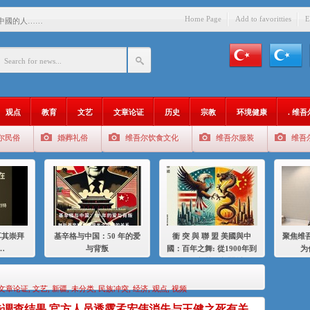
Home Page
Add to favoritties
E
中國的人……
爱与背叛
：百年之舞: 從1900年到2024
：我为什么要学汉语
观点
教育
文艺
文章论证
历史
宗教
环境健康
. 维
智 / 伊利夏提
尔民俗
婚葬礼俗
维吾尔饮食文化
维吾尔服装
维吾
中的挣扎
的红衣女孩
绝
，难见彼岸2021
耳其崇拜
基辛格与中国：50 年的爱
衝 突 與 聯 盟 美國與中
聚焦维吾
…
与背叛
國：百年之舞: 從1900年到
为
2024年的百年關係
文章论证
,
文艺
,
新疆
,
未分类
,
民族冲突
,
经济
,
观点
,
视频
初步调查结果.官方人员透露孟宏伟消失与王健之死有关.