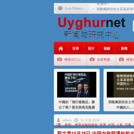
羞愧嗎？
Last Minute
我敬佩那些在土耳其崇拜
基辛格与中国：50 年的
衝 突 與 聯 盟 美國與中國
年的百年關係
聚焦维吾尔 | 伊利夏提
世界
照片
视频
. 新闻
大一统情结使魏京生失去理
维吾尔江山
自然资源
维吾
伊利夏提：在自责与内疚
伊利夏提：消失在集中营
伊利夏提：维吾尔种族灭
伊利夏提：满目苍夷2020
中國的「飛行複製品」勝
我敬佩那些在土
出了嗎？普京與馬克龍應
中國的人…
該感到羞愧嗎？
admin
31 十月 2018
. 新闻
,
. 维吾尔族的朋友
,
世界
,
中国
,
人权
,
宗教
,
郭文贵10月28日:法国内政部通知