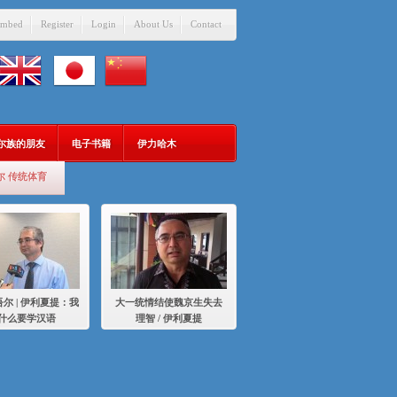
mbed
Register
Login
About Us
Contact
吾尔族的朋友
电子书籍
伊力哈木
尔 传统体育
尔 | 伊利夏提：我
大一统情结使魏京生失去
什么要学汉语
理智 / 伊利夏提