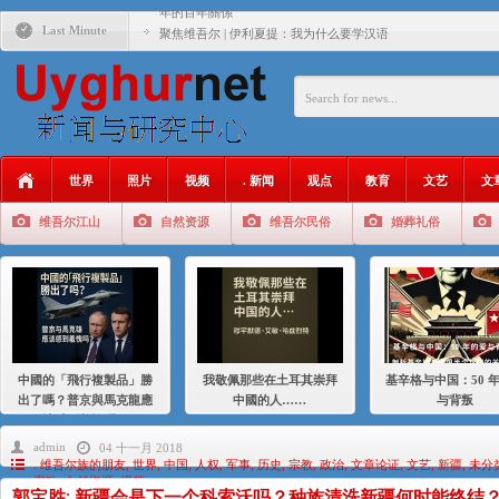
年的百年關係
Last Minute
聚焦维吾尔 | 伊利夏提：我为什么要学汉语
大一统情结使魏京生失去理智 / 伊利夏提
伊利夏提：在自责与内疚中的挣扎
伊利夏提：消失在集中营的红衣女孩
世界
照片
视频
. 新闻
观点
教育
文艺
文
伊利夏提：维吾尔种族灭绝
维吾尔江山
自然资源
维吾尔民俗
婚葬礼俗
伊利夏提：满目苍夷2020，难见彼岸2021
中國的「飛行複製品」勝
我敬佩那些在土耳其崇拜
基辛格与中国：50 
出了嗎？普京與馬克龍應
中國的人……
与背叛
該感到羞愧嗎？
admin
04 十一月 2018
. 维吾尔族的朋友
,
世界
,
中国
,
人权
,
军事
,
历史
,
宗教
,
政治
,
文章论证
,
文艺
,
新疆
,
未分
腐败
,
自然资源
,
视频
郭宝胜: 新疆会是下一个科索沃吗？种族清洗新疆何时能终结