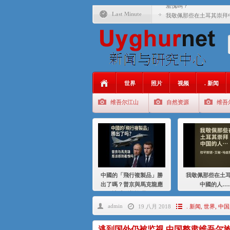
羞愧嗎？
Last Minute
我敬佩那些在土耳其崇拜
基辛格与中国：50 年的
衝 突 與 聯 盟 美國與中國
年的百年關係
聚焦维吾尔 | 伊利夏提
世界
照片
视频
. 新闻
大一统情结使魏京生失去理
维吾尔江山
自然资源
维吾
伊利夏提：在自责与内疚
伊利夏提：消失在集中营
伊利夏提：维吾尔种族灭
伊利夏提：满目苍夷2020
中國的「飛行複製品」勝
我敬佩那些在土
出了嗎？普京與馬克龍應
中國的人…
該感到羞愧嗎？
admin
19 八月 2018
. 新闻
,
世界
,
中国
逃到国外仍被监视 中国整肃维吾尔