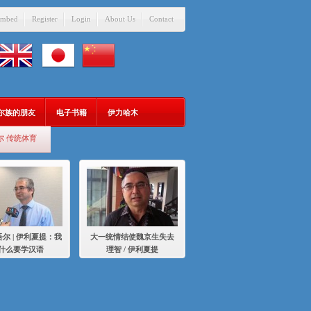
mbed
Register
Login
About Us
Contact
吾尔族的朋友
电子书籍
伊力哈木
尔 传统体育
尔 | 伊利夏提：我
大一统情结使魏京生失去
什么要学汉语
理智 / 伊利夏提