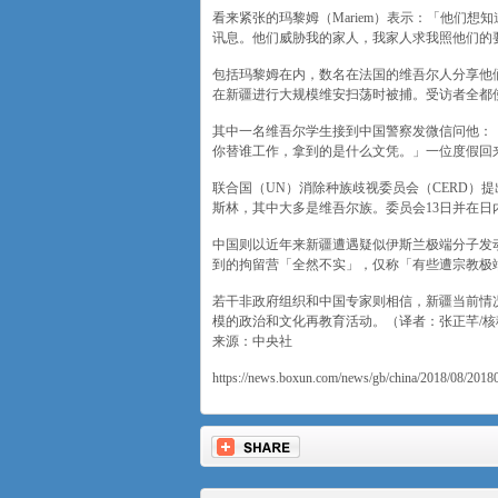
看来紧张的玛黎姆（Mariem）表示：「他们
讯息。他们威胁我的家人，我家人求我照他们的
包括玛黎姆在内，数名在法国的维吾尔人分享他
在新疆进行大规模维安扫荡时被捕。受访者全都
其中一名维吾尔学生接到中国警察发微信问他：
你替谁工作，拿到的是什么文凭。」一位度假回
联合国（UN）消除种族歧视委员会（CERD）
斯林，其中大多是维吾尔族。委员会13日并在日
中国则以近年来新疆遭遇疑似伊斯兰极端分子发
到的拘留营「全然不实」，仅称「有些遭宗教极端
若干非政府组织和中国专家则相信，新疆当前情
模的政治和文化再教育活动。（译者：张正芊/核稿：
来源：中央社
https://news.boxun.com/news/gb/china/2018/08/2018