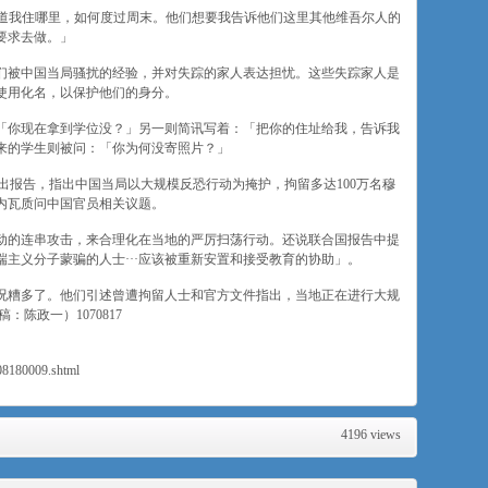
想知道我住哪里，如何度过周末。他们想要我告诉他们这里其他维吾尔人的
要求去做。」
们被中国当局骚扰的经验，并对失踪的家人表达担忧。这些失踪家人是
使用化名，以保护他们的身分。
「你现在拿到学位没？」另一则简讯写着：「把你的住址给我，告诉我
来的学生则被问：「你为何没寄照片？」
提出报告，指出中国当局以大规模反恐行动为掩护，拘留多达100万名穆
内瓦质问中国官员相关议题。
动的连串攻击，来合理化在当地的严厉扫荡行动。还说联合国报告中提
主义分子蒙骗的人士···应该被重新安置和接受教育的协助」。
况糟多了。他们引述曾遭拘留人士和官方文件指出，当地正在进行大规
陈政一）1070817
08180009.shtml
4196 views