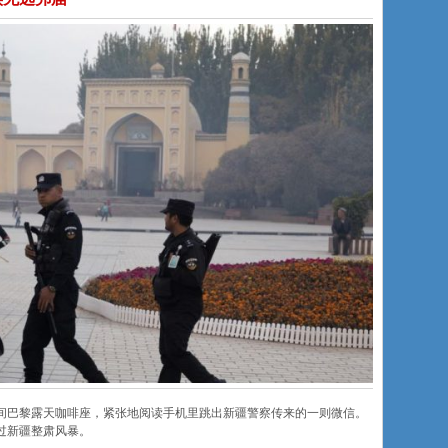
间巴黎露天咖啡座，紧张地阅读手机里跳出新疆警察传来的一则微信。
过新疆整肃风暴。