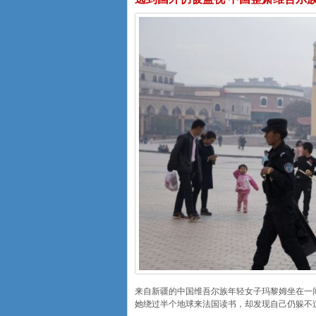
来自新疆的中国维吾尔族年轻女子玛黎姆坐在一
她绕过半个地球来法国读书，却发现自己仍躲不