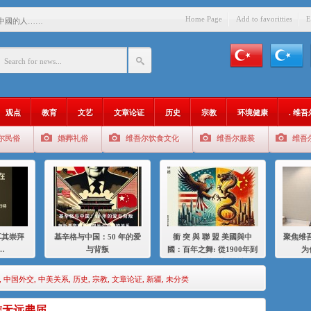
Home Page
Add to favoritties
E
中國的人……
爱与背叛
：百年之舞: 從1900年到2024
：我为什么要学汉语
观点
教育
文艺
文章论证
历史
宗教
环境健康
. 维
智 / 伊利夏提
尔民俗
婚葬礼俗
维吾尔饮食文化
维吾尔服装
维吾
中的挣扎
的红衣女孩
绝
，难见彼岸2021
耳其崇拜
基辛格与中国：50 年的爱
衝 突 與 聯 盟 美國與中
聚焦维吾
…
与背叛
國：百年之舞: 從1900年到
为
2024年的百年關係
,
中国外交
,
中美关系
,
历史
,
宗教
,
文章论证
,
新疆
,
未分类
族无远弗届