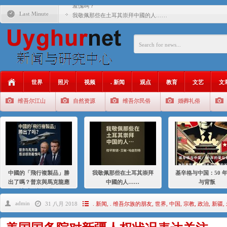
羞愧嗎？
Last Minute
我敬佩那些在土耳其崇拜中國的人……
基辛格与中国：50 年的爱与背叛
衝 突 與 聯 盟 美國與中國：百年之舞: 從1900年到2024
年的百年關係
聚焦维吾尔 | 伊利夏提：我为什么要学汉语
世界
照片
视频
. 新闻
观点
教育
文艺
文
大一统情结使魏京生失去理智 / 伊利夏提
维吾尔江山
自然资源
维吾尔民俗
婚葬礼俗
伊利夏提：在自责与内疚中的挣扎
伊利夏提：消失在集中营的红衣女孩
伊利夏提：维吾尔种族灭绝
伊利夏提：满目苍夷2020，难见彼岸2021
中國的「飛行複製品」勝
我敬佩那些在土耳其崇拜
基辛格与中国：50 
出了嗎？普京與馬克龍應
中國的人……
与背叛
該感到羞愧嗎？
admin
31 八月 2018
. 新闻
,
. 维吾尔族的朋友
,
世界
,
中国
,
宗教
,
政治
,
新疆
,