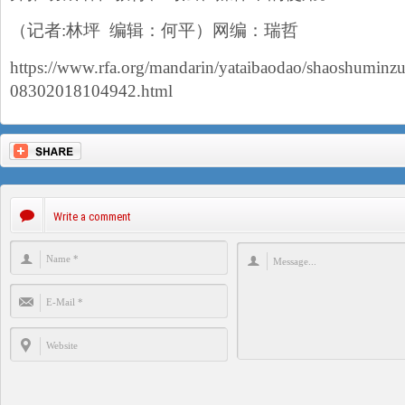
（记者:林坪 编辑：何平）网编：瑞哲
https://www.rfa.org/mandarin/yataibaodao/shaoshuminzu
08302018104942.html
Write a comment