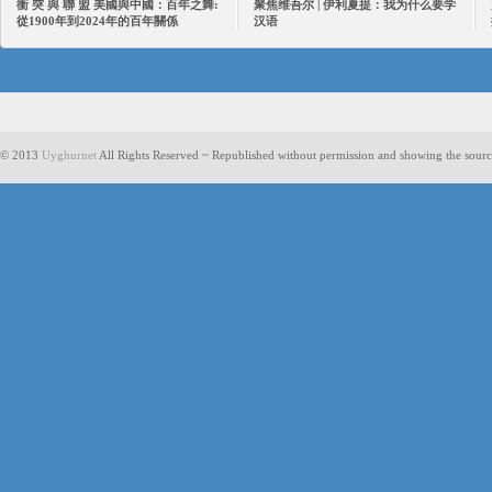
衝 突 與 聯 盟 美國與中國：百年之舞:
聚焦维吾尔 | 伊利夏提：我为什么要学
從1900年到2024年的百年關係
汉语
© 2013
Uyghurnet
All Rights Reserved ~ Republished without permission and showing the sourc