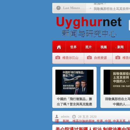
羞愧嗎？
Last Minute
我敬佩那些在土耳其崇拜
基辛格与中国：50 年的
衝 突 與 聯 盟 美國與中國
年的百年關係
聚焦维吾尔 | 伊利夏提
世界
照片
视频
. 新闻
大一统情结使魏京生失去理
维吾尔江山
自然资源
维吾
伊利夏提：在自责与内疚
伊利夏提：消失在集中营
伊利夏提：维吾尔种族灭
伊利夏提：满目苍夷2020
中國的「飛行複製品」勝
我敬佩那些在土
出了嗎？普京與馬克龍應
中國的人…
該感到羞愧嗎？
admin
28 五月 2020
. 新闻
,
. 维吾尔族的朋友
,
世界
,
中国
,
中美关系
,
美众院通过新疆人权法 制裁涉事中