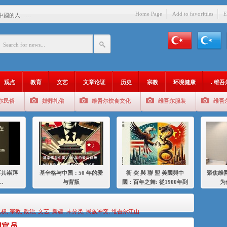
Home Page
Add to favoritties
E
中國的人……
爱与背叛
：百年之舞: 從1900年到2024
：我为什么要学汉语
观点
教育
文艺
文章论证
历史
宗教
环境健康
. 维
智 / 伊利夏提
尔民俗
婚葬礼俗
维吾尔饮食文化
维吾尔服装
维吾
中的挣扎
的红衣女孩
绝
，难见彼岸2021
耳其崇拜
基辛格与中国：50 年的爱
衝 突 與 聯 盟 美國與中
聚焦维吾
…
与背叛
國：百年之舞: 從1900年到
为
2024年的百年關係
人权
,
宗教
,
政治
,
文艺
,
新疆
,
未分类
,
民族冲突
,
维吾尔江山
国官员