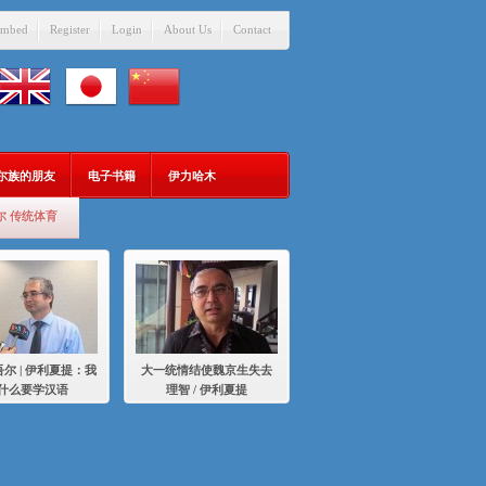
mbed
Register
Login
About Us
Contact
吾尔族的朋友
电子书籍
伊力哈木
尔 传统体育
尔 | 伊利夏提：我
大一统情结使魏京生失去
什么要学汉语
理智 / 伊利夏提