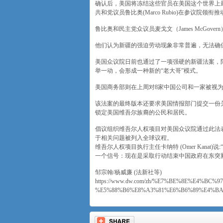
确认后，美国将冻结这些官员在美国这个世界上
共和党议员鲁比奥(Marco Rubio)在参议院
鲁比奥和民主党众议员麦戈文（James McGo
他们认为新疆的强迫劳动现象非常普遍，无法确
美国众议院日前也通过了一项强硬的新疆法案，
举一动，会形成一种新的“老大哥”模式。
美国商务部则在上周对8家中国公司和一家被视
该法案的最终版本还要求美国情报部门提交一份关
锁定美国维吾尔族裔的公民和居民。
倡议组织维吾尔人权项目对美国众议院通过此法
于相关问题被列入全球议程。
维吾尔人权项目执行主任卡纳特 (Omer Kan
一个信号：现在是采取行动结束中国政府在东突
邹宗翰/杨威廉 (法新社等)
https://www.dw.com/zh/%E7%BE%8E%E4%
%E5%88%B6%E8%A3%81%E6%B6%89%E4%BA