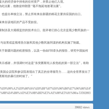
最大的经济体中持有的任何资产，并禁止他们入境。
领衔推动此法案，他敦促特朗普 “毫不拖延地签署法案”。
vern）也提出单独立法，禁止所有来自新疆的棉花主要供应国的出口。
保来自该地区的产品不受奴役。
限制涉及大规模监控的技术出口。批评者们担心北京监视少数民族的一
为与迫害或监视维吾尔族和其他少数民族同谋的机构实施了制裁。
于新疆问题的机密报告，以及一份由FBI牵头的报告，研究中国如何
表示感谢，并强调针对这是“东突厥斯坦人权危机的第一部立法”，有助
at)说:“美国众议院和参议院表现出了真正的全球领导力……这向全世界发出了
厥斯坦的暴行的时候了。”
BC%97%E9%99%A2%E9%80%9A%E8%BF%87%E6%96%B0%E7%96%86%E4%BA%BA%E
%8B%E4%B8%AD%E5%9B%BD%E5%AE%98%E5%91%98/a-53592893
39602 views