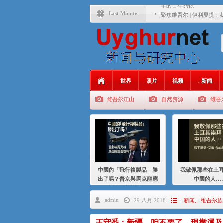
年的百年關係
Last Minute
聚焦维吾尔 | 伊利夏提
大一统情结使魏京生失去理
伊利夏提：在自责与内疚
伊利夏提：消失在集中营
世界
照片
视频
. 新闻
伊利夏提：维吾尔种族灭
维吾尔江山
自然资源
维吾
伊利夏提：满目苍夷2020
中國的「飛行複製品」勝
我敬佩那些在土
出了嗎？普京與馬克龍應
中國的人…
該感到羞愧嗎？
admin
29 八月 2018
. 新闻
,
. 维吾尔
王守悉：新疆，咱不要了，現撤還及