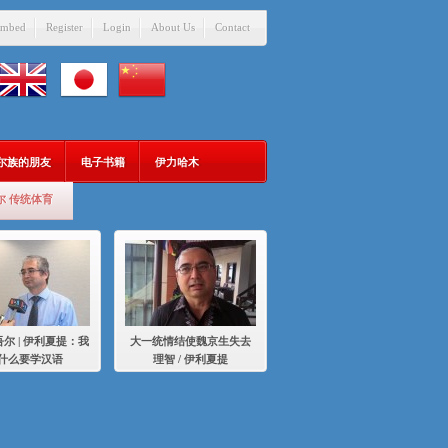
mbed
Register
Login
About Us
Contact
吾尔族的朋友
电子书籍
伊力哈木
尔 传统体育
尔 | 伊利夏提：我
大一统情结使魏京生失去
什么要学汉语
理智 / 伊利夏提