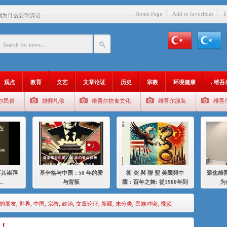
Home Page
Add to favoritties
E
：我为什么要学汉语
智 / 伊利夏提
中的挣扎
的红衣女孩
观点
教育
文艺
文章论证
历史
宗教
环境健康
. 维
绝
尔民俗
婚葬礼俗
维吾尔饮食文化
维吾尔服装
维吾
，难见彼岸2021
耳其崇拜
基辛格与中国：50 年的爱
衝 突 與 聯 盟 美國與中
聚焦维吾
…
与背叛
國：百年之舞: 從1900年到
为
2024年的百年關係
族的朋友
,
世界
,
中国
,
宗教
,
政治
,
文章论证
,
新疆
,
未分类
,
民族冲突
,
视频
！