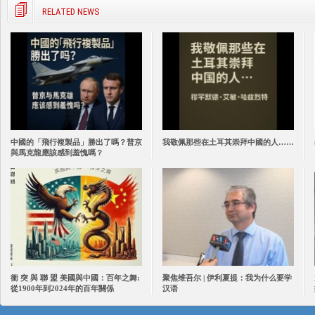
RELATED NEWS
中國的「飛行複製品」勝出了嗎？普京
我敬佩那些在土耳其崇拜中國的人……
與馬克龍應該感到羞愧嗎？
衝 突 與 聯 盟 美國與中國：百年之舞:
聚焦维吾尔 | 伊利夏提：我为什么要学
從1900年到2024年的百年關係
汉语