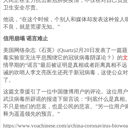
人民正在全力抗击新冠肺炎疫情，不仅在对自己负责
卫生安全尽责。
他说，“在这个时候，个别人和媒体却发表这种耸人
不良，就是荒谬无知。”
信用崩塌 谣言难止
美国网络杂志《石英》(Quartz)2月20日发表了一
毒实验室无法平息围绕它的冠状病毒阴谋论？》的
文
情早期的“谣言”最后被证明是真相或者距离真相不
诫的吹哨人李文亮医生还死于新冠病毒，这使公众对
了。
这篇文章援引了一位中国微博用户的评论。这位用户
武汉病毒所辟谣的报道下留言说：“到底什么是真相
不只是他们的悲哀，也是公民的悲哀。”另一位用户
释为遥遥领先的预言。”
https://www.voachinese.com/a/china-coronavirus-biowe