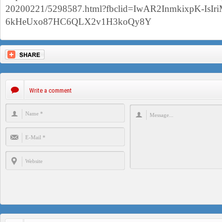
20200221/5298587.html?fbclid=IwAR2InmkixpK-IsIr
6kHeUxo87HC6QLX2v1H3koQy8Y
Write a comment