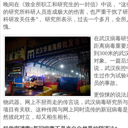
晚间在《致全所职工和研究生的一封信》中说， “
的研究所科研人员造成极大的伤害，也严重干扰了研究
科研攻关任务” 。研究所表示，过去一个多月，全
愧。
在武汉病毒研
距离病毒重要
到300米的
对象。一篇后
说，武汉疾控
生过作为试验
员的事故。
更惊悚的说法
物武器。网上不胫而走的传言说，武汉病毒研究所与
项目有关联。这种传闻与网上同时流传的新冠病毒是
然彼此对立，却又相生相长。