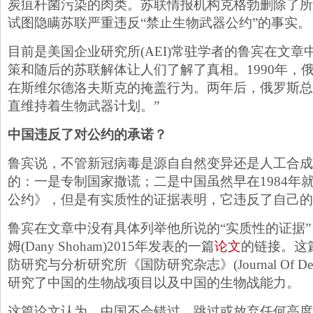
炭疽杆菌污染的肉类。苏联情报机构克格勃删除了所
试图隐瞒苏联严重违反“禁止生物武器公约”的事实。
目前是美国企业研究所(AEI)常驻学者的鲁宾在文章中
策和随后的苏联解体让人们了解了真相。1990年，
在斯维尔德洛夫斯克的掩盖行为。两年后，俄罗斯总
直维持着生物武器计划。”
中国违反了对公约的承诺？
鲁宾说，不管新冠病毒是源自自然变异还是人工合成
的：一是专制国家撒谎；二是中国虽然早在1984年
公约》，但是有实质性的证据表明，它违反了自己的
鲁宾在文章中没有具体列举他所说的“实质性的证据”
姆(Dany Shoham)2015年发表的一篇
论文
的链接。这
防研究与分析研究所《国防研究杂志》(Journal Of Defen
研究了中国的生物战项目以及中国的生物战能力。
这篇论文认为，中国不会错过、跳过或放弃任何高度