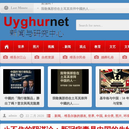
羞愧嗎？
Last Minute
我敬佩那些在土耳其崇拜中國的人……
基辛格与中国：50 年的爱与背叛
衝 突 與 聯 盟 美國與中國：百年之舞: 從1900年到2024
年的百年關係
聚焦维吾尔 | 伊利夏提：我为什么要学汉语
世界
照片
视频
. 新闻
观点
教育
文艺
文
大一统情结使魏京生失去理智 / 伊利夏提
维吾尔江山
自然资源
维吾尔民俗
婚葬礼俗
伊利夏提：在自责与内疚中的挣扎
伊利夏提：消失在集中营的红衣女孩
伊利夏提：维吾尔种族灭绝
伊利夏提：满目苍夷2020，难见彼岸2021
中國的「飛行複製品」勝
我敬佩那些在土耳其崇拜
基辛格与中国：50 
出了嗎？普京與馬克龍應
中國的人……
与背叛
該感到羞愧嗎？
admin
22 二月 2020
. 新闻
,
. 维吾尔族的朋友
,
世界
,
中国
,
未分类
,
照片
,
环