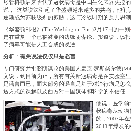
尽管科顿后来否认了冠状病毒是中国生化武器失控的
说，“这类说法引起了华盛顿越来越多的共鸣，他们
逐渐成为苏联级别的威胁，这与冷战时期的反共思潮
《华盛顿邮报》(The Washington Post)2月17日的一则
是在重复一个已被戳穿的边缘阴谋论。报道说，该报
了病毒可能是人工合成的说法。
分析：有关说法仅仅只是谣言
专门研究并批驳阴谋论的美国人麦克·罗斯柴尔德(Mike Ro
文说，到目前为止，所有有关新冠病毒是在实验室里
是谣言而已，而大部分的谣言是基于对流行病是怎么
送方式的误解以及西方对中国媒体和科学的不信任。
他说，医学领
状病毒从动物
的，2003年
2013年爆发