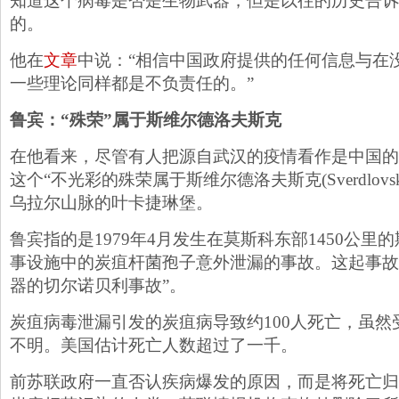
知道这个病毒是否是生物武器，但是以往的历史告诉
的。
他在
文章
中说：“相信中国政府提供的任何信息与在
一些理论同样都是不负责任的。”
鲁宾：“殊荣”属于斯维尔德洛夫斯克
在他看来，尽管有人把源自武汉的疫情看作是中国的
这个“不光彩的殊荣属于斯维尔德洛夫斯克(Sverdlov
乌拉尔山脉的叶卡捷琳堡。
鲁宾指的是1979年4月发生在莫斯科东部1450公
事设施中的炭疽杆菌孢子意外泄漏的事故。这起事故
器的切尔诺贝利事故”。
炭疽病毒泄漏引发的炭疽病导致约100人死亡，虽然
不明。美国估计死亡人数超过了一千。
前苏联政府一直否认疾病爆发的原因，而是将死亡归