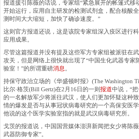
报道援引陈薇的话说，专家组“紧急展开的帐篷式移动
开始运行，应用自主研发的检测试剂盒，配合核酸全
测时间大大缩短，加快了确诊速度。”
这则官方报道还说，这是该院专家组深入疫区进行科
应用成果。
尽管这篇报道并没有提及这些军方专家组被派驻在武
攻关，但是网络上很快就出现了“中国生化武器专家陈
验室！”的所谓重磅
消息
。
持保守政治立场的《华盛顿时报》(The Washington 
比尔·格茨(Bill Gertz)在2月16日的一则
报道
中说，“
的一名解放军少将派往武汉，使人们更加怀疑这种致
情的爆发是否与从事冠状病毒研究的一个高保安医学
他说的这个医学实验室指的就是武汉病毒研究所。
戈茨的报道说，中国国营媒体澎湃新闻把女少将陈薇
武器防御专家”。