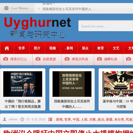
羞愧嗎？
Last Minute
我敬佩那些在土耳其崇拜中國的人……
基辛格与中国：50 年的爱与背叛
衝 突 與 聯 盟 美國與中國：百年之舞: 從1900年到2024
年的百年關係
聚焦维吾尔 | 伊利夏提：我为什么要学汉语
世界
照片
视频
. 新闻
观点
教育
文艺
文
大一统情结使魏京生失去理智 / 伊利夏提
维吾尔江山
自然资源
维吾尔民俗
婚葬礼俗
伊利夏提：在自责与内疚中的挣扎
伊利夏提：消失在集中营的红衣女孩
伊利夏提：维吾尔种族灭绝
伊利夏提：满目苍夷2020，难见彼岸2021
中國的「飛行複製品」勝
我敬佩那些在土耳其崇拜
基辛格与中国：50 
出了嗎？普京與馬克龍應
中國的人……
与背叛
該感到羞愧嗎？
admin
07 十月 2018
. 新闻
,
世界
,
中国
,
人权
,
宗教
,
政治
,
新疆
,
未分类
,
民族