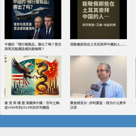
中國的「飛行複製品」勝出了嗎？普京
我敬佩那些在土耳其崇拜中國的人……
與馬克龍應該感到羞愧嗎？
衝 突 與 聯 盟 美國與中國：百年之舞:
聚焦维吾尔 | 伊利夏提：我为什么要学
從1900年到2024年的百年關係
汉语