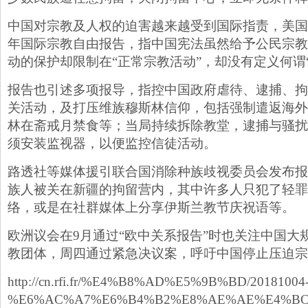
中国对宗教及人权的迫害越来越受到国际指责，美国国
年国际宗教自由报告，指中国宪法虽然给予公民宗教
动的保护却限制在“正常宗教活动”，却没有定义何谓
报告也引述多项报导，指控中国政府虐待、逮捕、拘
关活动，及打压维族穆斯林信仰，包括强制遣返海外
林在斋戒月禁食等；当局持续拆除教堂，逮捕与骚扰
须安装监视器，以便监控信徒活动。
路透社等媒体援引联合国消除种族歧视委员会发布报告
族人被关在新疆的拘留营内，其中许多人只犯了轻罪
络，或是在社群媒体上分享伊斯兰教节庆祝语等。
欧洲议会在9月通过“欧中关系报告”时也关注中国大
教团体，周四通过紧急决议案，呼吁中国停止压迫宗
http://cn.rfi.fr/%E4%B8%AD%E5%9B%BD/20181004
%E6%AC%A7%E6%B4%B2%E8%AE%AE%E4%BC