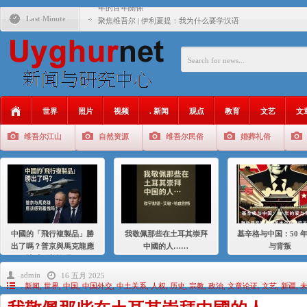
年的百年關係
Last Minute
聚焦维吾尔 | 伊利夏提：我为什么要学汉语
大一统情结使魏京生失去理智 / 伊利夏提
伊利夏提：在自责与内疚中的挣扎
伊利夏提：消失在集中营的红衣女孩
世界
照片
视频
. 新闻
观点
教育
文艺
文
伊利夏提：维吾尔种族灭绝
维吾尔江山
自然资源
维吾尔民俗
婚葬礼俗
伊利夏提：满目苍夷2020，难见彼岸2021
中國的「飛行複製品」勝
我敬佩那些在土耳其崇拜
基辛格与中国：50 
出了嗎？普京與馬克龍應
中國的人……
与背叛
該感到羞愧嗎？
admin
16 五月 2025
. 新闻
,
世界
,
中国
,
中国外交
,
中土关系
,
人权
,
历史
,
宗教
,
政治
,
文章论证
,
文艺
,
新疆
,