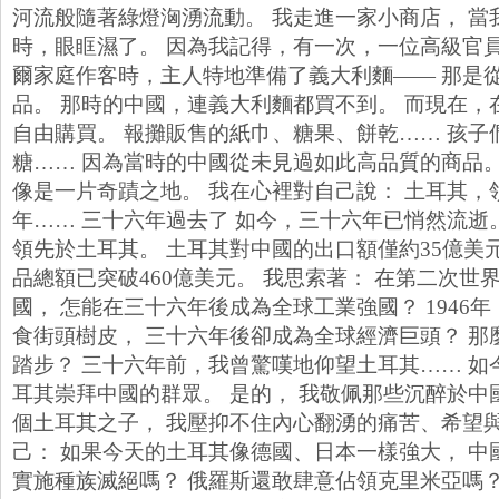
河流般隨著綠燈洶湧流動。 我走進一家小商店， 當
時，眼眶濕了。 因為我記得，有一次，一位高級官
爾家庭作客時，主人特地準備了義大利麵—— 那是
品。 那時的中國，連義大利麵都買不到。 而現在，
自由購買。 報攤販售的紙巾、糖果、餅乾…… 孩子
糖…… 因為當時的中國從未見過如此高品質的商品。
像是一片奇蹟之地。 我在心裡對自己說： 土耳其，
年…… 三十六年過去了 如今，三十六年已悄然流逝
領先於土耳其。 土耳其對中國的出口額僅約35億美
品總額已突破460億美元。 我思索著： 在第二次世
國， 怎能在三十六年後成為全球工業強國？ 1946
食街頭樹皮， 三十六年後卻成為全球經濟巨頭？ 那
踏步？ 三十六年前，我曾驚嘆地仰望土耳其…… 如
耳其崇拜中國的群眾。 是的， 我敬佩那些沉醉於中
個土耳其之子， 我壓抑不住內心翻湧的痛苦、希望與
己： 如果今天的土耳其像德國、日本一樣強大， 中
實施種族滅絕嗎？ 俄羅斯還敢肆意佔領克里米亞嗎？