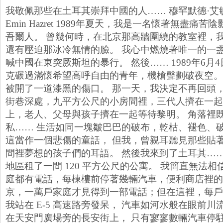
我敬佩那些在土耳其崇拜中國的人…… 穆罕默德·艾敏·哈
Emin Hazret 1989年夏天，我是一名懷著無盡痛
吾爾人。 曾幾何時，在北京那高牆圍繞的教室裡，
還有壓迫那冰冷無情的臉。 我心中燃燒著唯一的一盞
喊中國在東突厥斯坦的暴行。 然後…… 1989年6月
克碾過滿懷希望高呼自由的青年，機槍聲劃破夜空。
被開了一道漆黑的傷口。 那一天，我決定不再回頭，
街巷深處，九平方公尺的小房間裡，三代人擠在一起
上，老人、父母與孩子擠在一起等待黎明。 角落裡
私…… 生活如同一塊皺巴巴的破布，乾枯、褪色、破
這當作一個悲傷的童話， 但我，曾親耳聽見那些貼
間裡夢想的孩子們的耳語。 然後我來到了土耳其…… 在伊
地區租了一間 120 平方公尺的公寓。 我簡直無法相
庭都有電話，每棟樓前停著幾輛汽車，便利商店裡的
京，一萬戶家庭才見得到一部電話；但在這裡，每戶
我站在 E-5 高速路旁發呆， 汽車如河水般在眼前川
在天安門廣場旁的長安街上， 只有寥寥數輛汽車停