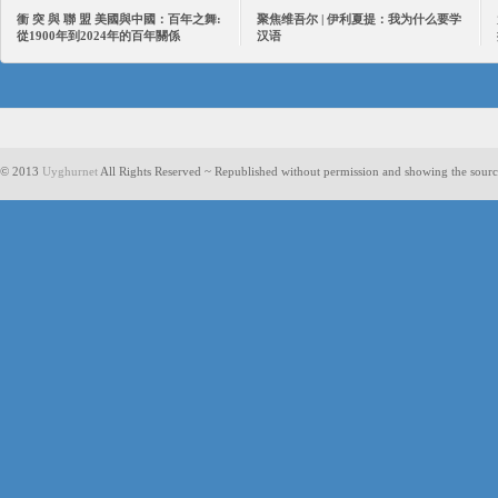
衝 突 與 聯 盟 美國與中國：百年之舞:
聚焦维吾尔 | 伊利夏提：我为什么要学
從1900年到2024年的百年關係
汉语
© 2013
Uyghurnet
All Rights Reserved ~ Republished without permission and showing the sourc