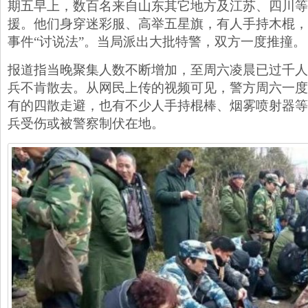
期五早上，数百名来自山东其它地方及江苏、四川等
援。他们身穿迷彩服、高举五星旗，有人手持木棍，
事件“讨说法”。当局派出大批特警，双方一度推撞。
报道指当晚聚集人数不断增加，至周六凌晨已过千人
兵不肯散去。从网民上传的视频可见，警方周六一度
有的四散走避，也有不少人手持棍棒、烟雾喷射器等
兵受伤或被警察制伏在地。