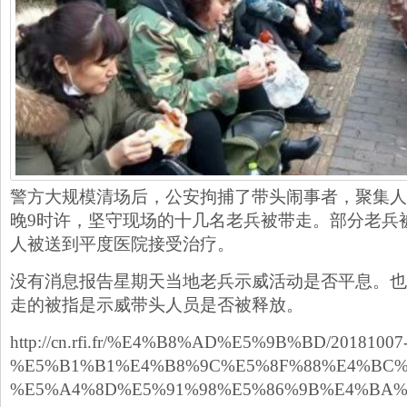
警方大规模清场后，公安拘捕了带头闹事者，聚集人
晚9时许，坚守现场的十几名老兵被带走。部分老兵
人被送到平度医院接受治疗。
没有消息报告星期天当地老兵示威活动是否平息。也
走的被指是示威带头人员是否被释放。
http://cn.rfi.fr/%E4%B8%AD%E5%9B%BD/20181007
%E5%B1%B1%E4%B8%9C%E5%8F%88%E4%BC%
%E5%A4%8D%E5%91%98%E5%86%9B%E4%BA