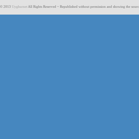
© 2013
Uyghurnet
All Rights Reserved ~ Republished without permission and showing the sourc