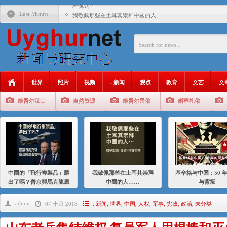
羞愧嗎？
Last Minute
我敬佩那些在土耳其崇拜中國的人……
基辛格与中国：50 年的爱与背叛
衝 突 與 聯 盟 美國與中國：百年之舞: 從1900年到2024
年的百年關係
聚焦维吾尔 | 伊利夏提：我为什么要学汉语
世界
照片
视频
. 新闻
观点
教育
文艺
文
大一统情结使魏京生失去理智 / 伊利夏提
维吾尔江山
自然资源
维吾尔民俗
婚葬礼俗
伊利夏提：在自责与内疚中的挣扎
伊利夏提：消失在集中营的红衣女孩
伊利夏提：维吾尔种族灭绝
伊利夏提：满目苍夷2020，难见彼岸2021
中國的「飛行複製品」勝
我敬佩那些在土耳其崇拜
基辛格与中国：50 
出了嗎？普京與馬克龍應
中國的人……
与背叛
該感到羞愧嗎？
admin
07 十月 2018
. 新闻
,
世界
,
中国
,
人权
,
军事
,
宪政
,
政治
,
未分类