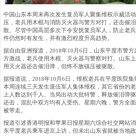
中国山东本周末再次发生复员军人聚集维权示威活动
压，老兵用木棍与消防灭火器与警方对打，还击催泪
散。尽管中国高层多次下令安抚复员军人，防止老兵
件仍然时有发生，并有激烈程度升高趋势。
据自由亚洲报道，2018年10月6日，山东平度市警
方激战，老兵使用木棍、灭火器与警察对打。山东上
用灭火器还击催泪弹，但终不敌镇压被驱散。
据报道说，2018年10月6日，维权老兵在平度医院
本周连续三天发生退伍军人集体维权，其它省份的老
上人数达到千人。当局出动大批特警，释放催泪弹驱
还击，混乱中双方均有人受伤。星期六晚，警方全面
被带走。
报道引述香港明报和苹果日报星期六综合社交网站消
东平度老兵乘车进京上访，但未出山东省就被当地政