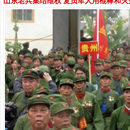
山东老兵集结维权 复员军人用棍棒和灭