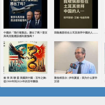
中國的「飛行複製品」勝出了嗎？普京
我敬佩那些在土耳其崇拜中國的人……
與馬克龍應該感到羞愧嗎？
衝 突 與 聯 盟 美國與中國：百年之舞:
聚焦维吾尔 | 伊利夏提：我为什么要学
從1900年到2024年的百年關係
汉语