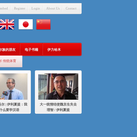
mbed
Register
Login
About Us
Contact
吾尔族的朋友
电子书籍
伊力哈木
尔 传统体育
尔 | 伊利夏提：我
大一统情结使魏京生失去
什么要学汉语
理智 / 伊利夏提