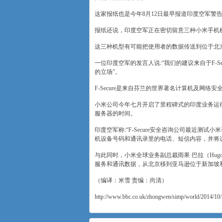
这家报纸也是今年8月12日最早报道印度空军警
报纸还说，印度空军正在密切留意三种小米手机机型，Xiaomi
这三种机型有可能把使用者的数据传送到位于北
一位印度空军的发言人说:“我们的建议来自于F-S
的立场”。
F-Secure是来自芬兰的世界著名计算机及网络安
小米公司今年七月开启了里程碑式的印度业务运
服务器的时间。
印度空军称:“F-Secure安全咨询公司最近测试
机设备号码和通讯录里的电话、短信内容，并将
与此同时，小米全球业务副总裁雨果·巴拉（Hugo
服务和通讯数据，从北京移到亚马逊位于新加坡
（编译：米雪 责编：尚清）
http://www.bbc.co.uk/zhongwen/simp/world/2014/10