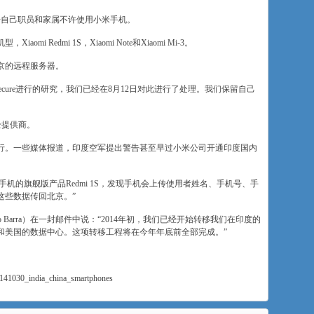
告自己职员和家属不许使用小米手机。
 Redmi 1S，Xiaomi Note和Xiaomi Mi-3。
京的远程服务器。
ecure进行的研究，我们已经在8月12日对此进行了处理。我们保留自己
全提供商。
行。一些媒体报道，印度空军提出警告甚至早过小米公司开通印度国内
小米手机的旗舰版产品Redmi 1S，发现手机会上传使用者姓名、手机号、手
这些数据传回北京。”
 Barra）在一封邮件中说：“2014年初，我们已经开始转移我们在印度的
和美国的数据中心。这项转移工程将在今年年底前全部完成。”
/141030_india_china_smartphones