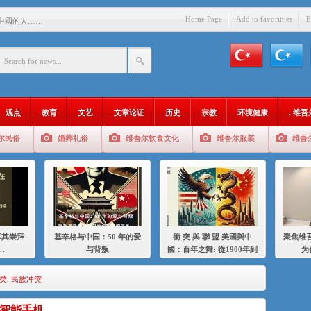
Home Page
Add to favoritties
E
中國的人……
爱与背叛
：百年之舞: 從1900年到2024
：我为什么要学汉语
观点
教育
文艺
文章论证
历史
宗教
环境健康
. 维
智 / 伊利夏提
尔民俗
婚葬礼俗
维吾尔饮食文化
维吾尔服装
维吾
中的挣扎
的红衣女孩
绝
，难见彼岸2021
耳其崇拜
基辛格与中国：50 年的爱
衝 突 與 聯 盟 美國與中
聚焦维吾
…
与背叛
國：百年之舞: 從1900年到
为
2024年的百年關係
类
,
民族冲突
智能手机