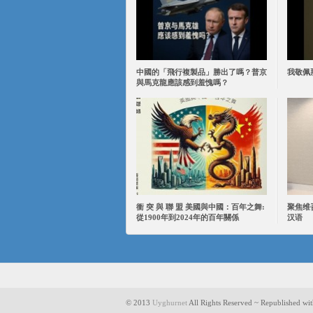
中國的「飛行複製品」勝出了嗎？普京
我敬佩
與馬克龍應該感到羞愧嗎？
衝 突 與 聯 盟 美國與中國：百年之舞:
聚焦维
從1900年到2024年的百年關係
汉语
© 2013
Uyghurnet
All Rights Reserved ~ Republished wit