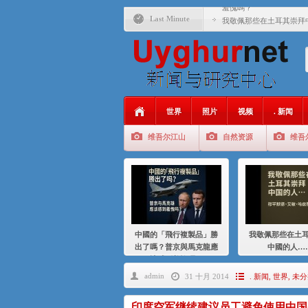
羞愧嗎？
Last Minute
我敬佩那些在土耳其崇拜
基辛格与中国：50 年的
衝 突 與 聯 盟 美國與中國
年的百年關係
聚焦维吾尔 | 伊利夏提
世界
照片
视频
. 新闻
大一统情结使魏京生失去理
维吾尔江山
自然资源
维吾
伊利夏提：在自责与内疚
伊利夏提：消失在集中营
伊利夏提：维吾尔种族灭
伊利夏提：满目苍夷2020
中國的「飛行複製品」勝
我敬佩那些在土
出了嗎？普京與馬克龍應
中國的人…
該感到羞愧嗎？
admin
31 十月 2014
. 新闻
,
世界
,
未分
印度空军继续建议员工避免使用中国