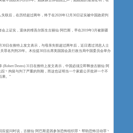
实被中国政府判刑20年。她妹妹告诉德国之声，她姐姐的遭遇证明，在
人失联后，在历经超过两年，终于在2020年12月30日证实被中国政府判
记者会上证实，退休的维吾尔医生古丽仙·阿巴斯，早在2019年3月被新疆
月30日在推特上发文表示，与母亲失联超过两年后，近日透过消息人士
相关罪名判刑20年。木拉提30日出席美国国会及行政当局中国委员会举办
bert Destro) 31日在推特上发文表示，中国必须立即释放古丽仙·阿
迫失踪丶拘留与判了严重的刑期，而这也证明当一个家庭公开批评一个不
后果。”
回应提问时说，古丽仙·阿巴斯是因参加恐怖组织罪丶帮助恐怖活动罪丶