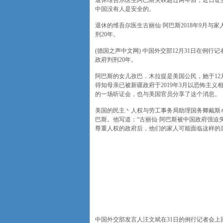
退休维吾尔医生阿巴斯失联超过两年后，近日证
中国没有人是安全的。
退休的维吾尔医生古丽仙·阿巴斯2018年9月与家
刑20年。
(德国之声中文网) 中国外交部12月31日在例行
政府判刑20年。
阿巴斯的女儿孜巴．木拉提是美国公民，她于12
得知母亲已被新疆政府于2019年3月以恐怖主义
的一场听证会，也与美国官员分享了这个消息。
美国的民主丶人权与劳工事务局助理国务卿戴斯卓 (Ro
巴斯。他写道：“古丽仙·阿巴斯被中国政府强
尊重人权的政府后，他们的家人可能面临这样的
中国外交部发言人汪文斌在31日的例行记者会上