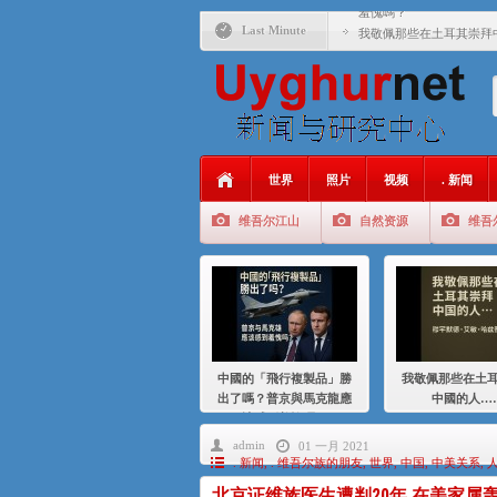
羞愧嗎？
Last Minute
我敬佩那些在土耳其崇拜
基辛格与中国：50 年的
衝 突 與 聯 盟 美國與中國
年的百年關係
聚焦维吾尔 | 伊利夏提
世界
照片
视频
. 新闻
大一统情结使魏京生失去理
维吾尔江山
自然资源
维吾
伊利夏提：在自责与内疚
伊利夏提：消失在集中营
伊利夏提：维吾尔种族灭
伊利夏提：满目苍夷2020
中國的「飛行複製品」勝
我敬佩那些在土
出了嗎？普京與馬克龍應
中國的人…
該感到羞愧嗎？
admin
01 一月 2021
. 新闻
,
. 维吾尔族的朋友
,
世界
,
中国
,
中美关系
,
北京证维族医生遭判20年 在美家属