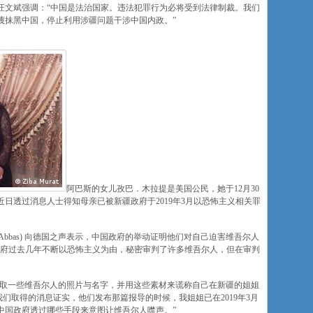
汪文斌强调：“中国是法治国家。违法犯罪行为必将受到法律制裁。我们
蔑抹黑中国，停止利用涉疆问题干涉中国内政。”
阿巴斯的女儿孜巴．木拉提是美国公民，她于12月30
日透过消息人士得知母亲已被新疆政府于2019年3月以恐怖主义相关罪
n Abbas) 向德国之声表示，中国政府的举动证明他们对自己迫害维吾尔人
政府过去几年不断以恐怖主义为由，秘密审判了许多维吾尔人，但在审判
巴斯盗取一些维吾尔人的照片与名字，并用这些素材来谎称自己在新疆的姐姐
我们取得的消息证实，他们发布那篇报导的时候，我姐姐已在2019年3月
中国政府透过哪些手段来意图让维吾尔人噤声。”