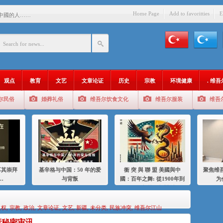
Home Page
Add to favoritties
E
中國的人……
爱与背叛
：百年之舞: 從1900年到2024
：我为什么要学汉语
观点
教育
文艺
文章论证
历史
宗教
环境健康
. 维
智 / 伊利夏提
尔民俗
婚葬礼俗
维吾尔饮食文化
维吾尔服装
维吾
中的挣扎
的红衣女孩
绝
，难见彼岸2021
耳其崇拜
基辛格与中国：50 年的爱
衝 突 與 聯 盟 美國與中
聚焦维吾
…
与背叛
國：百年之舞: 從1900年到
为
2024年的百年關係
人权
,
宗教
,
政治
,
文章论证
,
文艺
,
新疆
,
未分类
,
民族冲突
,
维吾尔江山
轰秘密审讯