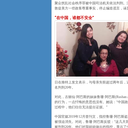
聚众扰乱社会秩序罪被中国司法机关依法判刑。
敦促美方一些政客尊重事实，停止编造谎言，诬
“在中国，谁都不安全”
日在推特上发文表示，与母亲失联超过两年后，近
名判刑20年。
对此，古丽仙·阿巴斯的妹妹鲁珊·阿巴斯(Rusha
的行为，一点忏悔的意思也没有。她说：“中国
过程中，他们往往无法提出证据。”
中国官媒2019年12月曾刊文，指控鲁珊·阿
被强迫消失。对此，鲁珊·阿巴斯反驳：“这几天
被判刑20年。他们对我姐姐做出的指控，显示了