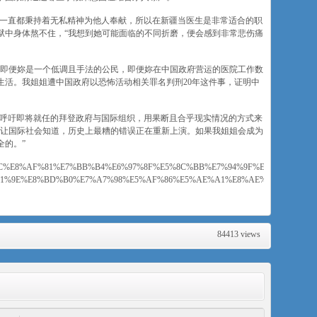
，一直都秉持着无私精神为他人奉献，所以在新疆当医生是非常适合的职
狱中身体熬不住，“我想到她可能面临的不同折磨，便会感到非常悲伤痛
国即便妳是一个低调且手法的公民，即便妳在中国政府营运的医院工作数
生活。我姐姐遭中国政府以恐怖活动相关罪名判刑20年这件事，证明中
会呼吁即将就任的拜登政府与国际组织，用果断且合乎现实情况的方式来
望让国际社会知道，历史上最糟的错误正在重新上演。如果我姐姐会成为
全的。”
BA%AC%E8%AF%81%E7%BB%B4%E6%97%8F%E5%8C%BB%E7%94%9F%E9%81%AD%E
1%9E%E8%BD%B0%E7%A7%98%E5%AF%86%E5%AE%A1%E8%AE%AF/a-
84413 views