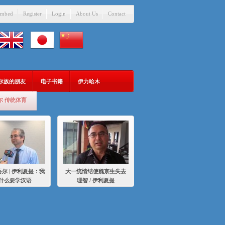
mbed
Register
Login
About Us
Contact
吾尔族的朋友
电子书籍
伊力哈木
尔 传统体育
尔 | 伊利夏提：我
大一统情结使魏京生失去
什么要学汉语
理智 / 伊利夏提