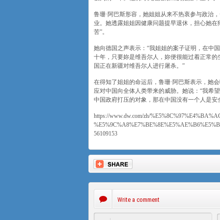
鲁珊·阿巴斯形容，她姐姐从来不热衷参与政治
业。她透露姐姐因健康问题提早退休，担心她在
苦”。
她向德国之声表示：“我姐姐的案子证明，在中
十年，只要妳是维吾尔人，妳便很能过着正常的
国正在新疆对维吾尔人进行屠杀。”
在得知了姐姐的命运后，鲁珊·阿巴斯表示，她
应对中国向全体人类带来的威胁。她说：“我希
中国政府打压的对象，那在中国没有一个人是安
https://www.dw.com/zh/%E5%8C%97%E4%
%E5%9C%A8%E7%BE%8E%E5%AE%B6%E5%B
56109153
Write a comment