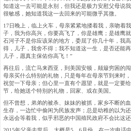
知道这一去可能是永别，但我还是极力安慰父母说我
很敏感，她知道我这一去回来的可能微乎其微。
17日晚上，临上火车，母亲紧紧地搂着我，亲吻着我
子，我为你高兴，你要高飞了，你是雄鹰；是雄鹰就
石河子不是你应该呆的地方，委屈了你几十年，我高
得，儿子，我舍不得；我不知道这一生，是否还能再
儿子，愿真主保佑你高飞！”
再往后，流亡马来西亚，到美国安顿，颠簸穷困的闯
母亲买什么特别的礼物，只是每年在母亲节到来时，
祝贺一下母亲；但心里一直有个愿望，就是一定要给
节，给她送个特别的礼物，回家、或在美国。
但不曾想，弟弟的被杀、妹妹的被抓，家乡不断的血
生存，一边忙中偷闲为民族发声；总是幼稚的以为还
永远会等着我，似乎邪恶的中国殖民政府不会比这还
2015年父亲去世后，大概是5、6月份，在一次电