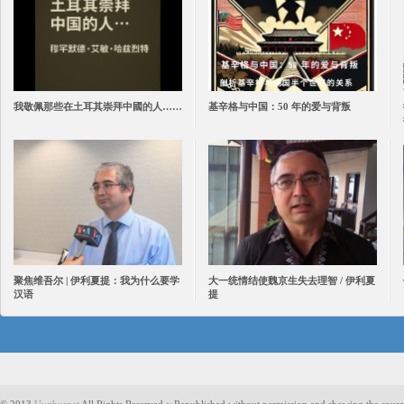
我敬佩那些在土耳其崇拜中國的人……
基辛格与中国：50 年的爱与背叛
聚焦维吾尔 | 伊利夏提：我为什么要学
大一统情结使魏京生失去理智 / 伊利夏
汉语
提