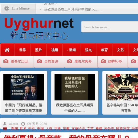
羞愧嗎？
Last Minute
我敬佩那些在土耳其崇拜中國的人……
基辛格与中国：50 年的爱与背叛
衝 突 與 聯 盟 美國與中國：百年之舞: 從1900年到2024
年的百年關係
聚焦维吾尔 | 伊利夏提：我为什么要学汉语
世界
照片
视频
. 新闻
观点
教育
文艺
文
大一统情结使魏京生失去理智 / 伊利夏提
维吾尔江山
自然资源
维吾尔民俗
婚葬礼俗
伊利夏提：在自责与内疚中的挣扎
伊利夏提：消失在集中营的红衣女孩
伊利夏提：维吾尔种族灭绝
伊利夏提：满目苍夷2020，难见彼岸2021
中國的「飛行複製品」勝
我敬佩那些在土耳其崇拜
基辛格与中国：50 
出了嗎？普京與馬克龍應
中國的人……
与背叛
該感到羞愧嗎？
admin
09 五月 2020
. 新闻
,
世界
,
中亚
,
中国
,
人权
,
历史
,
宗教
,
文章论证
,
文艺
,
新疆
,
未分类
,
民族冲突
,
经