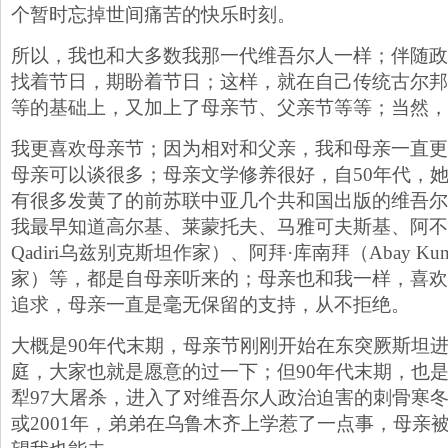
个暂时忘掉世间痛苦的快乐时刻。
所以，我也和大多数我那一代维吾尔人一样；伴随政
找着节日，期盼着节日；这样，就在自己传统古尔邦
等的基础上，又加上了母亲节、父亲节等等；当然，
我更喜欢母亲节；因为相对和父亲，我和母亲一直更
母亲可以谈很多；母亲文学修养很好，自50年代，
有很多发黄了的前苏联中亚几个共和国出版的维吾尔
我最早知道高尔基、莱蒙托夫、马雅可夫斯基、阿不都拉·
Qadiri乌兹别克斯坦作家）、阿拜·库南拜（Abay Ku
家）等，都是自母亲听来的；母亲也和我一样，喜欢
追求，母亲一直是毫无保留的支持，从不拒绝。
大概是90年代末期，母亲节刚刚开始在东突厥斯坦
庭，大家也就是愿意的过一下；但90年代末期，也
犁97大屠杀，进入了对维吾尔人政治迫害的刺骨寒冬
或2001年，弟弟在乌鲁木齐上学惹了一点事，母亲