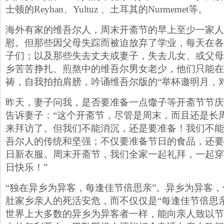
士顿的Reyhan、Yultuz 、土耳其的Nurmemet等。
海外有家的维吾尔人，周末开斋节的早上至少一家人
慰。但那些因父母失踪而被迫放弃了学业，每天在各
子们；以及那些失去丈夫或妻子，失去儿女、或父母
乡苦苦挣扎、煎熬中的维吾尔男女老少，他们只能在
祷，自我拍拍肩膀，吟诵维吾尔版的“举杯邀明月，
昨天，妻子问我，是否要准备一点馓子等开斋节节庆
告诉妻子：“这个开斋节，尽管是周末，而且还是长
来拜访了。但我们不能消沉，还是要准备！我们不能
吾尔人的传统和坚强；不仅要准备节日的食品，还要
日新衣服。周末开斋节，我们全家一起礼拜，一起穿
日快乐！”
“独在异乡为异客，每逢佳节倍思亲”。异乡为异客
肚家乡亲人的死活安危，而不仅仅是“每逢佳节倍思
世界上大多数的异乡为异客者一样，能向亲人致以节