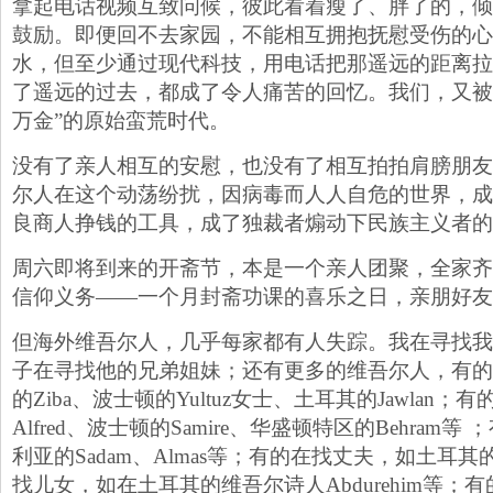
拿起电话视频互致问候，彼此看着瘦了、胖了的，倾
鼓励。即便回不去家园，不能相互拥抱抚慰受伤的心
水，但至少通过现代科技，用电话把那遥远的距离拉
了遥远的过去，都成了令人痛苦的回忆。我们，又被
万金”的原始蛮荒时代。
没有了亲人相互的安慰，也没有了相互拍拍肩膀朋友
尔人在这个动荡纷扰，因病毒而人人自危的世界，成
良商人挣钱的工具，成了独裁者煽动下民族主义者的
周六即将到来的开斋节，本是一个亲人团聚，全家齐
信仰义务——一个月封斋功课的喜乐之日，亲朋好友
但海外维吾尔人，几乎每家都有人失踪。我在寻找我
子在寻找他的兄弟姐妹；还有更多的维吾尔人，有的
的Ziba、波士顿的Yultuz女士、土耳其的Jawlan
Alfred、波士顿的Samire、华盛顿特区的Behram
利亚的Sadam、Almas等；有的在找丈夫，如土耳其的A
找儿女，如在土耳其的维吾尔诗人Abdurehim等；