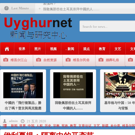
羞愧嗎？
Last Minute
我敬佩那些在土耳其崇拜中國的人……
基辛格与中国：50 年的爱与背叛
衝 突 與 聯 盟 美國與中國：百年之舞: 從1900年到2024
年的百年關係
聚焦维吾尔 | 伊利夏提：我为什么要学汉语
世界
照片
视频
. 新闻
观点
教育
文艺
文
大一统情结使魏京生失去理智 / 伊利夏提
维吾尔江山
自然资源
维吾尔民俗
婚葬礼俗
伊利夏提：在自责与内疚中的挣扎
伊利夏提：消失在集中营的红衣女孩
伊利夏提：维吾尔种族灭绝
伊利夏提：满目苍夷2020，难见彼岸2021
中國的「飛行複製品」勝
我敬佩那些在土耳其崇拜
基辛格与中国：50 
出了嗎？普京與馬克龍應
中國的人……
与背叛
該感到羞愧嗎？
admin
21 五月 2020
. 新闻
,
世界
,
中国
,
人权
,
历史
,
宗教
,
宪政
,
教育
,
文章论证
,
文艺
,
新疆
,
未分类
,
维吾尔