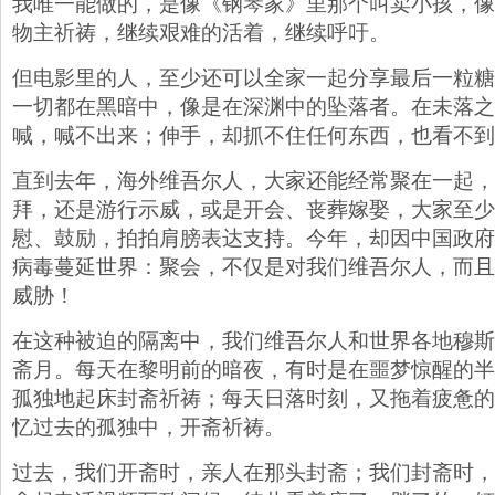
我唯一能做的，是像《钢琴家》里那个叫卖小孩，像
物主祈祷，继续艰难的活着，继续呼吁。
但电影里的人，至少还可以全家一起分享最后一粒糖
一切都在黑暗中，像是在深渊中的坠落者。在未落之
喊，喊不出来；伸手，却抓不住任何东西，也看不到
直到去年，海外维吾尔人，大家还能经常聚在一起，
拜，还是游行示威，或是开会、丧葬嫁娶，大家至少
慰、鼓励，拍拍肩膀表达支持。今年，却因中国政府
病毒蔓延世界：聚会，不仅是对我们维吾尔人，而且
威胁！
在这种被迫的隔离中，我们维吾尔人和世界各地穆斯
斋月。每天在黎明前的暗夜，有时是在噩梦惊醒的半
孤独地起床封斋祈祷；每天日落时刻，又拖着疲惫的
忆过去的孤独中，开斋祈祷。
过去，我们开斋时，亲人在那头封斋；我们封斋时，