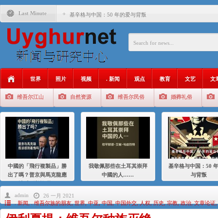
Last Minute
基辛格与中国：50 年的爱与背叛
衝 突 與 聯 盟 美國與中國：百年之舞: 從1900年到2024
年的百年關係
聚焦维吾尔 | 伊利夏提：我为什么要学汉语
大一统情结使魏京生失去理智 / 伊利夏提
世界
照片
视频
. 新闻
观点
教育
文艺
文
伊利夏提：在自责与内疚中的挣扎
维吾尔江山
自然资源
维吾尔民俗
婚葬礼俗
伊利夏提：消失在集中营的红衣女孩
伊利夏提：维吾尔种族灭绝
伊利夏提：满目苍夷2020，难见彼岸2021
中國的「飛行複製品」勝
我敬佩那些在土耳其崇拜
基辛格与中国：50 
出了嗎？普京與馬克龍應
中國的人……
与背叛
該感到羞愧嗎？
admin
26 一月 2021
. 新闻
,
. 维吾尔族的朋友
,
世界
,
中亚
,
中国
,
中国外交
,
人权
,
历史
,
宗教
,
政治
,
文章论证