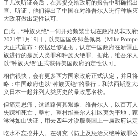
了几次听证会后，在其提交给政府的报告中明确指出
查、听证，他们得出了中国在对维吾尔人进行种族灭
大政府做出定性认可。
自此，“种族灭绝“一词开始频繁出现在政府及非政
2021年1月19日，以美国国务卿蓬佩奥（Mike Pom
天正式宣布：依据足够证据，认定中国政府在新疆正
族进行的是反人类罪和种族灭绝罪。据此，维吾尔人
以“种族灭绝”正式获得美国政府的定性认可。
相信很快，会有更多西方国家政府正式认定，并且将
略；中国政府也以“种族灭绝”的暴行，和法西斯意
义日本一起并列人类历史的暴政恶名榜。
但痛定思痛，这道路何其艰难。维吾尔人，以百万人
失踪和死亡，整村、整村维吾尔人社区夷为平地，家
淋淋如山铁证，用去四年才说服美国上一届政府认定
吃水不忘挖井人。在研究《防止及惩治灭绝种族罪公