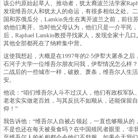
该公约原始起草人、推动者，犹太裔波兰法学家Raphael
发现维吾尔人和犹太人的命运，有很多相似之处。二
国和苏俄瓜分，Lamkin先生在离开波兰之前，前
劝他们离开。当时他父母认为，他们只是一介平民，
后，Raphael Lamkin教授寻找家人，发现全家十
其他全部都死在了纳粹集中营。
这使我想起，大概是在1997年的2·5伊犁大屠杀之
石河子大学一位维吾尔朋友问我，伊犁情况怎么样？
二战后的一些城市一样，破败、萧条，维吾尔人生活
安。
他说：“咱们维吾尔人斗不过汉人，他们有政权军队
老老实实做老百姓，与其反抗不如顺从，还能保留自
仰！”
我告诉他：“维吾尔人自被占领起，一直也够顺从的
不是也还在每天被蚕食吗？在中国殖民者眼里，‘非
至维吾尔人的长相都会令他们不舒服。如果今天我们