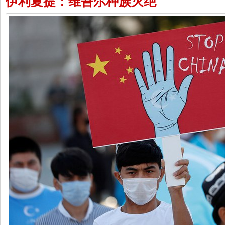
伊利夏提：维吾尔种族灭绝