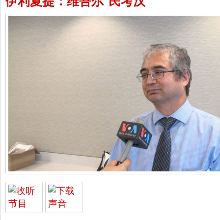
伊利夏提：维吾尔“民考汉”