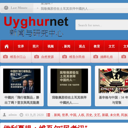
羞愧嗎？
Last Minute
我敬佩那些在土耳其崇拜中國的人……
基辛格与中国：50 年的爱与背叛
衝 突 與 聯 盟 美國與中國：百年之舞: 從1900年到2024
年的百年關係
聚焦维吾尔 | 伊利夏提：我为什么要学汉语
世界
照片
视频
. 新闻
观点
教育
文艺
文
大一统情结使魏京生失去理智 / 伊利夏提
维吾尔江山
自然资源
维吾尔民俗
婚葬礼俗
伊利夏提：在自责与内疚中的挣扎
伊利夏提：消失在集中营的红衣女孩
伊利夏提：维吾尔种族灭绝
伊利夏提：满目苍夷2020，难见彼岸2021
中國的「飛行複製品」勝
我敬佩那些在土耳其崇拜
基辛格与中国：50 
出了嗎？普京與馬克龍應
中國的人……
与背叛
該感到羞愧嗎？
admin
03 九月 2020
. 新闻
,
世界
,
中国
,
人权
,
历史
,
文艺
,
新疆
,
未分类
,
民族