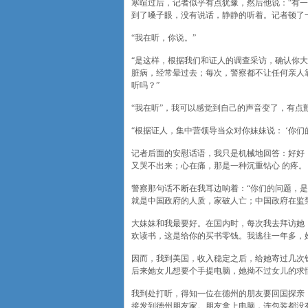
寒暄过后，记者似乎有点犹豫，然后他说：“有
到了嗓子眼，没有说话，静静的听着。记者顿了一
“我在听，你说。”
“是这样，根据我们和证人的调查采访，确认你
脏病，经常晕过去；每次，警察都不让任何亲人
听吗？”
“我在听”，我可以感觉到自己的声音变了，有点
“根据证人，集中营领导当众对你妹妹说： ‘你
记者后面的安慰话语，我只是机械地回答：好好
又哭不出来；心在痛，那是一种沉重钻心 的疼。
警察那句话不断在我耳边响着：“你们的问题，
就是中国政府的人质，家破人亡；中国政府在监
大妹妹和我最要好。在国内时，每次我去拜访她
欢读书，这是给你的买书零钱。我逃往一年多，
因而，我到美国，收入稳定之后，给她寄过几次
后来她女儿想要个手提电脑，她拗不过女儿的求
我到处打听，得知一位在德州的朋友要回国探亲
接发到德州朋友家。朋友拿上电脑，连包装都没