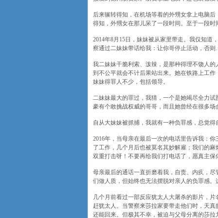
后来辗转得知，在机场等着的外甥女拿上电脑后
得知，外甥女在那儿呆了一段时间。至于一段时
2014年8月15日，妹妹被从家里带走。我仅
察通过二妹妹带话给我：让你哥停止活动，否则
我二妹妹干脆利索、泼辣，是那种得理不饶人的
到不公平就会不计后果站出来。她在铁路上工作
妹妹得罪人不少，包括领导。
二妹妹最大的罪过，我猜，一个是她竭尽全力试
豪有个敢挑战权威的哥哥，而且她曾经在很多场
自从大妹妹被抓捕，我就有一种负罪感，总觉得
2016年，当母亲在最后一次的电话里告诉我：
了工作，几个月后也被莫名其妙解雇；我们的麻
双重打击呀！不要再给我们打电话了，愿真主保
母亲最后的通话一直折磨着我，自责、内疚，尽
们做人质，但始终也无法摆脱对亲人的负罪感。
几个月前看过一部反应犹太人大屠杀的影片，片名
赶犹太人。当警察来莎拉家要带走他们时，天真
还能回来。但极其不幸，被迫与父母分离的莎拉