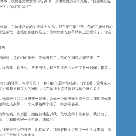
一件事，我想在文章发表前告诉你，以便你思想有个准备。”我感觉心提
下：“你在听吗？”
大妹妹、二妹妹及她的丈夫和大女儿，都在奎屯集中营。你的二妹妹有心
靠近帮忙，直接把你妹妹拖走；你大妹妹也似乎精神上已经垮了。你在
颤抖。
们的问题，是你们的哥哥。等你哥死了，你们的问题才能结束。’”
，没有事，你放心。放下电话，我不知道自己呆坐了多长时间，想哭，
是你们的哥哥。等你哥死了，你们的问题才能结束。”我活着，父母亲人
禁折磨我父母亲人的同时，也在精神上监禁折磨我这个逃亡者！
，她都会往我口袋里塞一些钱，说你一个教书匠工资不高；我知道你喜
她和丈夫离异，一个人带着两个孩子，特别不容易。
钱和包裹。到后面，她婉转地告诉我，取钱变得非常麻烦。我明白了。
情，问我能否寄一个电脑。我说行。
，我要他帮我带过去，他答应了。我就在网上订购了一个手提电脑，直
有打开带到了乌鲁木齐。