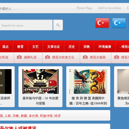
Home Page
Add to favoritties
E
中國的人……
爱与背叛
：百年之舞: 從1900年到2024
：我为什么要学汉语
观点
教育
文艺
文章论证
历史
宗教
环境健康
. 维
智 / 伊利夏提
尔民俗
婚葬礼俗
维吾尔饮食文化
维吾尔服装
维吾
中的挣扎
的红衣女孩
绝
，难见彼岸2021
耳其崇拜
基辛格与中国：50 年的爱
衝 突 與 聯 盟 美國與中
聚焦维吾
…
与背叛
國：百年之舞: 從1900年到
为
2024年的百年關係
国
,
人权
,
宗教
,
新疆
,
未分类
,
民族冲突
,
经济
吾尔族人或被遣返