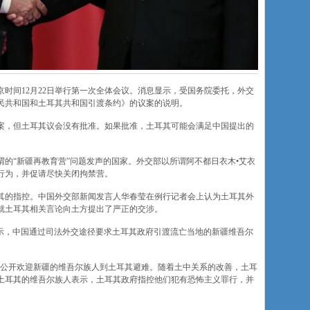
时间12月22日举行第一次全体会议。消息显示，受国务院委托，外交
民共和国和土耳其共和国引渡条约》的议案的说明。
草案，但土耳其议会没有批准。如果批准，土耳其可能会满足中国提出的
所谓的“新疆再教育营”问题发声的国家。外交部以所谓阿不都日衣木•艾衣
行为，并促请尽快关闭拘禁营。
其的指控。中国外交部新闻发言人华春莹在例行记者会上认为土耳其外
就土耳其相关言论向土方提出了严正的交涉。
文件显示，中国通过司法外交途径要求土耳其政府引渡流亡当地的新疆维吾尔
7年前公开欢迎新疆的维吾尔族人到土耳其避难。随着土中关系的改善，土耳
土耳其的维吾尔族人表示，土耳其政府指控他们犯有恐怖主义罪行，并