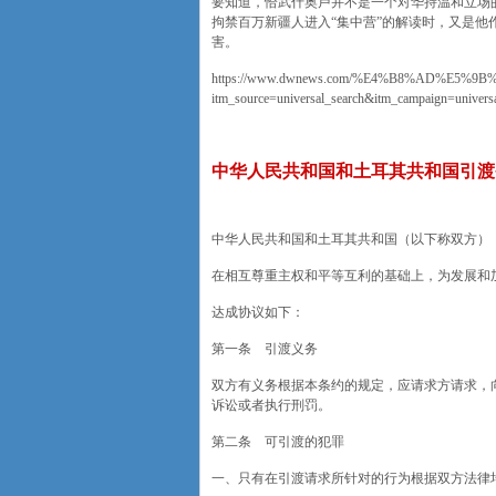
要知道，恰武什奥卢并不是一个对华持温和立场的
拘禁百万新疆人进入“集中营”的解读时，又是他
害。
https://www.dwnews.com/%E4%B8%AD%E
itm_source=universal_search&itm_campaign=u
中华人民共和国和土耳其共和国引渡
中华人民共和国和土耳其共和国（以下称双方）
在相互尊重主权和平等互利的基础上，为发展和
达成协议如下：
第一条 引渡义务
双方有义务根据本条约的规定，应请求方请求，
诉讼或者执行刑罚。
第二条 可引渡的犯罪
一、只有在引渡请求所针对的行为根据双方法律