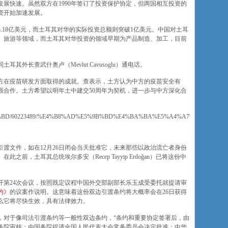
展快速。虽然双方在1990年签订了投资保护协定，但两国相互投资的
投资开始加速发展。
3.18亿美元，而土耳其对华的实际投资总额则突破1亿美元。中国对土耳
、旅游等领域，而土耳其对华投资的领域早期为产品制造、加工，目前
耳其外长查武什奥卢（Mevlut Cavusoglu）通电话。
方在疫苗研发方面取得的成就。查表示，土方认为中方的疫苗安全有
强合作。土方希望以明年土中建交50周年为契机，进一步与中方深化合
E5%9B%BD/60223489/%E4%B8%AD%E5%9B%BD%E4%BA%BA%E5%A4%A7%E5%
渡文件，如在12月26日闭会当天批准它，未来那些以政治流亡者身份
，土耳其总统埃尔多安（Recep Tayyip Erdoğan）已将这份中
召开第24次会议，按照既定议程中国外交部副部长乐玉成受委托就提请审
约》
的议案作说明。这意味着这份双边引渡条约将大概率会在26日获得
么它将尽快生效，具有法律效力。
，对于像司法引渡条约等一般性双边条约，“条约和重要协定签署后，由
务院审核；由国务院提请全国人民代表大会常务委员会决定批准；中华