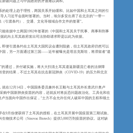
在新疆问题上与中国政府的矛盾难以调和。
关系的处理上趋于理性，两国关系开始缓和。比如中国和土耳其之间的引
高领导人习近平会面时签署的。当时，埃尔多安出席了在北京的“一带一
法（引渡条约）、交通、文化等领域合作文件的签署”。
能依据中土两国1992年签署的《中国和土耳其关于民事、商事和刑事
中国据此向土耳其政府发出司法协助请求即是以此为依据。
，即便引渡条约在土耳其大国民议会遭到阻挠，但土耳其政府仍然可以
中国，另一方面通过第三国——近年被曝光是塔吉克斯坦，将滞留者“遣
会”的通过，并付诸实施，将大大扫清土耳其遣返新疆流亡者的法律障
变的结果，不过土耳其在抗击新冠肺炎（COVID-19）的压力和北京
就在12月14日，中国国务委员兼外长王毅与土耳其外长查武什奥卢
仅确定紧急采购中国新肺炎疫苗的内容，还就反对将反恐问题政治化、工具化和在
奥卢当面向中国作出保证，“土方不会允许任何人破坏中国的主权和领土
早在9月份便获得了土耳其的授权，在土耳其开展中国疫苗第三期试验。
术公司（Sinovac Biotech）提供5,000万剂疫苗的协议。这对缺