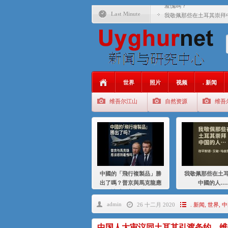
羞愧嗎？
Last Minute
我敬佩那些在土耳其崇拜
基辛格与中国：50 年的
衝 突 與 聯 盟 美國與中國
年的百年關係
聚焦维吾尔 | 伊利夏提
世界
照片
视频
. 新闻
大一统情结使魏京生失去理
维吾尔江山
自然资源
维吾
伊利夏提：在自责与内疚
伊利夏提：消失在集中营
伊利夏提：维吾尔种族灭
伊利夏提：满目苍夷2020
中國的「飛行複製品」勝
我敬佩那些在土
出了嗎？普京與馬克龍應
中國的人…
該感到羞愧嗎？
admin
26 十二月 2020
. 新闻
,
世界
,
中
中国人大审议同土耳其引渡条约 维