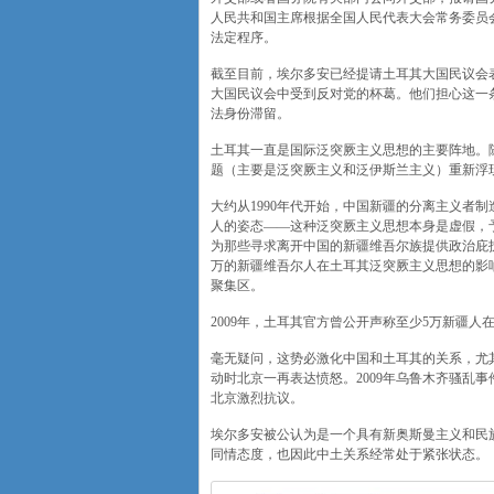
人民共和国主席根据全国人民代表大会常务委员会
法定程序。
截至目前，埃尔多安已经提请土耳其大国民议会
大国民议会中受到反对党的杯葛。他们担心这一
法身份滞留。
土耳其一直是国际泛突厥主义思想的主要阵地。随
题（主要是泛突厥主义和泛伊斯兰主义）重新浮
大约从1990年代开始，中国新疆的分离主义者
人的姿态——这种泛突厥主义思想本身是虚假，
为那些寻求离开中国的新疆维吾尔族提供政治庇
万的新疆维吾尔人在土耳其泛突厥主义思想的影
聚集区。
2009年，土耳其官方曾公开声称至少5万新疆人
毫无疑问，这势必激化中国和土耳其的关系，尤
动时北京一再表达愤怒。2009年乌鲁木齐骚乱
北京激烈抗议。
埃尔多安被公认为是一个具有新奥斯曼主义和民
同情态度，也因此中土关系经常处于紧张状态。