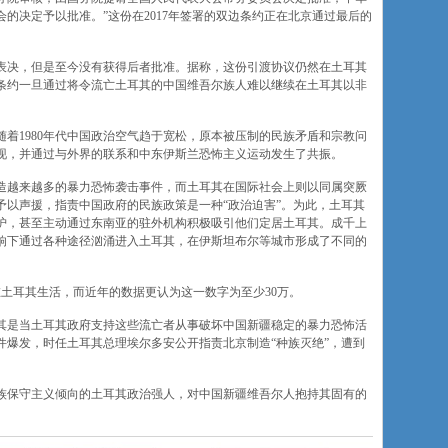
的决定予以批准。”这份在2017年签署的双边条约正在北京通过最后的
表决，但是至今没有获得后者批准。据称，这份引渡协议仍然在土耳其
条约一旦通过将令流亡土耳其的中国维吾尔族人难以继续在土耳其以非
着1980年代中国政治空气趋于宽松，原本被压制的民族矛盾和宗教问
现，并通过与外界的联系和中东伊斯兰恐怖主义运动发生了共振。
制造越来越多的暴力恐怖袭击事件，而土耳其在国际社会上则以同属突厥
予以声援，指责中国政府的民族政策是一种“政治迫害”。为此，土耳其
护，甚至主动通过东南亚的驻外机构积极吸引他们定居土耳其。成千上
响下通过各种途径汹涌进入土耳其，在伊斯坦布尔等城市形成了不同的
在土耳其生活，而近年的数据更认为这一数字为至少30万。
其是当土耳其政府支持这些流亡者从事破坏中国新疆稳定的暴力恐怖活
事件爆发，时任土耳其总理埃尔多安公开指责北京制造“种族灭绝”，遭到
族保守主义倾向的土耳其政治强人，对中国新疆维吾尔人抱持其固有的