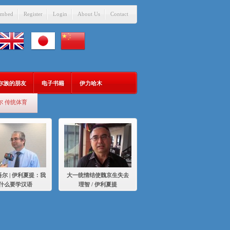
mbed
Register
Login
About Us
Contact
吾尔族的朋友
电子书籍
伊力哈木
尔 传统体育
尔 | 伊利夏提：我
大一统情结使魏京生失去
什么要学汉语
理智 / 伊利夏提