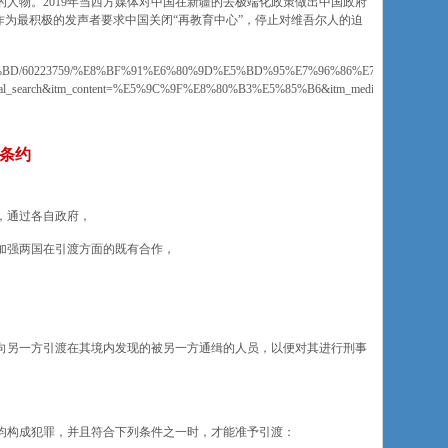
人物。2019年当西方媒体对中国在新疆的去极端化政策做出中国政府
作为最积极的发声者要求中国关闭“再教育中心”，停止对维吾尔人的迫
5%9B%BD/60223759/%E8%BF%91%E6%80%9D%E5%BD%95%E7%96%86%E7%8B%
niversal_search&itm_content=%E5%9C%9F%E8%80%B3%E5%85%B6&itm_medium=web&fb
条约
，通过各自政府，
加强两国在引渡方面的既有合作，
向另一方引渡在其境内发现的被另一方通缉的人员，以便对其进行刑事
均构成犯罪，并且符合下列条件之一时，才能准予引渡：