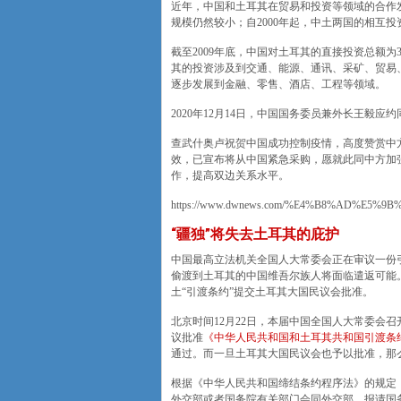
近年，中国和土耳其在贸易和投资等领域的合作发
规模仍然较小；自2000年起，中土两国的相互
截至2009年底，中国对土耳其的直接投资总额为
其的投资涉及到交通、能源、通讯、采矿、贸易
逐步发展到金融、零售、酒店、工程等领域。
2020年12月14日，中国国务委员兼外长王毅应约同土
查武什奥卢祝贺中国成功控制疫情，高度赞赏中
效，已宣布将从中国紧急采购，愿就此同中方加
作，提高双边关系水平。
https://www.dwnews.com/%E4%B8%AD%
“疆独”将失去土耳其的庇护
中国最高立法机关全国人大常委会正在审议一份引
偷渡到土耳其的中国维吾尔族人将面临遣返可能。在此之前
土“引渡条约”提交土耳其大国民议会批准。
北京时间12月22日，本届中国全国人大常委会
议批准
《中华人民共和国和土耳其共和国引渡条
通过。而一旦土耳其大国民议会也予以批准，那
根据《中华人民共和国缔结条约程序法》的规定
外交部或者国务院有关部门会同外交部，报请国