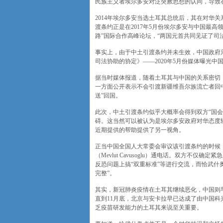
民族主义者埃尔多安对泛突厥思想的认同，导致
2014年埃尔多安当选土耳其总统后，其在对华
渡条约正是在2017年5月份埃尔多安与中国最
路”国际合作高峰论坛，“两国元首共同见证了司
事实上，由于中土引渡条约并未生效，中国政府只
司法协助的协定》——2020年5月份媒体曝光
据当时媒体报道，随着土耳其与中国的关系密切
一方面公开表示不会引渡新疆维吾尔族流亡者回
送”回国。
此次，中土引渡条约似乎大概率会得到双方“国
碍。这当然可以被认为是埃尔多安政府对华态度转
近期提供的帮助提供了另一视角。
正当中国全国人大常委会审议该引渡条约的时候，
（Mevlut Cavusoglu）通电话。双方不
反恐问题上搞“双重标准”等进行交流，而恰武什
完整”。
其实，新冠肺炎疫情在土耳其继续恶化，中国则
直到11月底，北京与安卡拉早已达成了由中国科兴生物技
乏疫苗研发能力的土耳其来说至关重要。