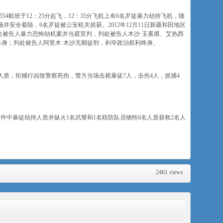
7554航班于12：25分起飞，12：35分飞机上有6名歹徒暴力劫持飞机，随
安全着陆，6名歹徒被公安机关抓获。2012年12月11日新疆和田地区
名被告人暴力恐怖劫机案并当庭宣判，判处被告人木沙·玉素甫、艾热西
终身；判处被告人阿里木·木沙无期徒刑，剥夺政治权利终身。
两名人质，拒捕行凶致警察死伤，警方当场击毙暴徒7人，击伤4人，抓捕4
袭事件中暴徒劫持人质并纵火1名武謦和1名联防队员牺牲6名人质获救2名人
2461 views