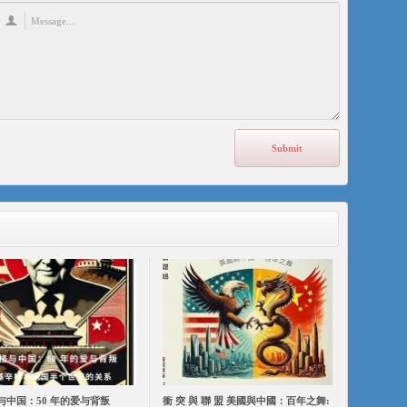
与中国：50 年的爱与背叛
衝 突 與 聯 盟 美國與中國：百年之舞: