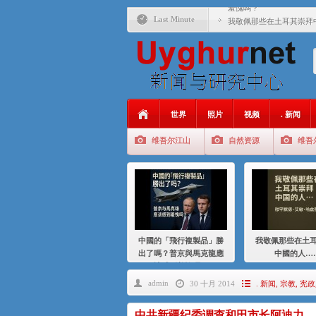
羞愧嗎？
Last Minute
我敬佩那些在土耳其崇拜
基辛格与中国：50 年的
衝 突 與 聯 盟 美國與中國
年的百年關係
聚焦维吾尔 | 伊利夏提
世界
照片
视频
. 新闻
大一统情结使魏京生失去理
维吾尔江山
自然资源
维吾
伊利夏提：在自责与内疚
伊利夏提：消失在集中营
伊利夏提：维吾尔种族灭
伊利夏提：满目苍夷2020
中國的「飛行複製品」勝
我敬佩那些在土
出了嗎？普京與馬克龍應
中國的人…
該感到羞愧嗎？
admin
30 十月 2014
. 新闻
,
宗教
,
宪政
中共新疆纪委调查和田市长阿迪力