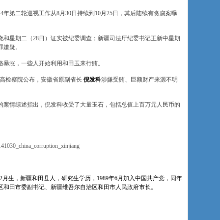
14年第二轮巡视工作从8月30日持续到10月25日，其后陆续有贪腐案曝
晓和星期二（28日）证实被纪委调查；新疆司法厅纪委书记王新中星期
罪嫌疑。
格暴涨，一些人开始利用和田玉来行贿。
最高检察院公布，安徽省原副省长
倪发科
涉嫌受贿、巨额财产来源不明
的案情综述指出，倪发科收受了大量玉石，包括总值上百万元人民币的
141030_china_corruption_xinjiang
2月生，新疆和田县人，研究生学历，1989年6月加入中国共产党，同年
自治区和田市委副书记、新疆维吾尔自治区和田市人民政府市长。