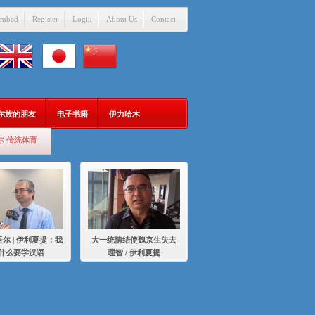
mbed
Register
Login
About Us
Contact
吾尔族的朋友
电子书籍
伊力哈木
尔 传统体育
尔 | 伊利夏提：我
大一统情结使魏京生失去
什么要学汉语
理智 / 伊利夏提