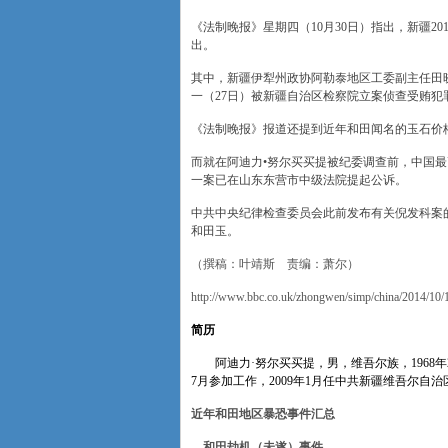
《法制晚报》星期四（10月30日）指出，新疆20
出。
其中，新疆伊犁州政协阿勒泰地区工委副主任田
一（27日）被新疆自治区检察院立案侦查受贿犯
《法制晚报》报道还提到近年和田闻名的玉石价
而就在阿迪力•努尔买买提被纪委调查前，中国
一案已在山东东营市中级法院提起公诉。
中共中央纪律检查委员会此前发布有关倪发科案
和田玉。
（撰稿：叶靖斯 责编：萧尔）
http://www.bbc.co.uk/zhongwen/simp/china/2014/10/
简历
阿迪力·努尔买买提，男，维吾尔族，1968年
7月参加工作，2009年1月任中共新疆维吾尔
近年和田地区暴恐事件汇总
和田劫机（未遂）事件