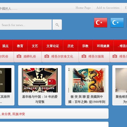
Home Page
Add to favoritties
E
中國的人……
爱与背叛
：百年之舞: 從1900年到2024
：我为什么要学汉语
观点
教育
文艺
文章论证
历史
宗教
环境健康
. 维
智 / 伊利夏提
尔民俗
婚葬礼俗
维吾尔饮食文化
维吾尔服装
维吾
中的挣扎
的红衣女孩
绝
，难见彼岸2021
耳其崇拜
基辛格与中国：50 年的爱
衝 突 與 聯 盟 美國與中
聚焦维吾
…
与背叛
國：百年之舞: 從1900年到
为
2024年的百年關係
,
未分类
,
民族冲突