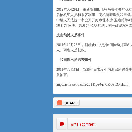
2012年6月29日，由新疆和田飞往乌鲁木齐的GS
后被机组人员和乘客制服，飞机随即返航和田机场并
中级人民法院一审公开开庭审理木沙·玉素甫等4
地卡力·依明、吾麦尔·依明死刑，剥夺政治权利
皮山劫持人质事件
2011年12月28日，新疆皮山县恐怖团执劫持
人。两名人质获救。
和田派出所遇袭事件
2011年7月18日，新疆和田市发生的派出所遇
质被害。
http://news.sohu.com/20141030/n405598139.shtml
Write a comment