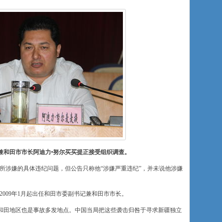
兼和田市市长阿迪力•努尔买买提正接受组织调查。
所涉嫌的具体违纪问题，但公告只称他“涉嫌严重违纪”，并未说他涉嫌
2009年1月起出任和田市委副书记兼和田市市长。
和田地区也是事故多发地点。中国当局把这些袭击归咎于寻求新疆独立