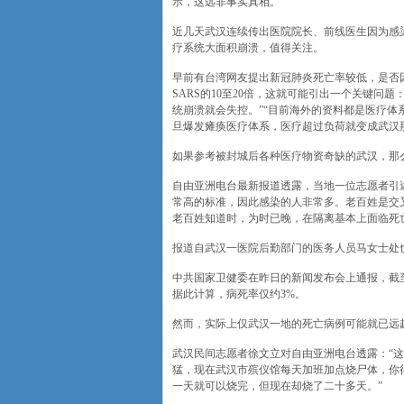
示，这远非事实真相。
近几天武汉连续传出医院院长、前线医生因为感
疗系统大面积崩溃，值得关注。
早前有台湾网友提出新冠肺炎死亡率较低，是否
SARS的10至20倍，这就可能引出一个关键问
统崩溃就会失控。”“目前海外的资料都是医疗体
旦爆发瘫痪医疗体系，医疗超过负荷就变成武汉
如果参考被封城后各种医疗物资奇缺的武汉，那
自由亚洲电台最新报道透露，当地一位志愿者引
常高的标准，因此感染的人非常多。老百姓是交
老百姓知道时，为时已晚，在隔离基本上面临死亡
报道自武汉一医院后勤部门的医务人员马女士处也
中共国家卫健委在昨日的新闻发布会上通报，截至2月
据此计算，病死率仅约3%。
然而，实际上仅武汉一地的死亡病例可能就已远
武汉民间志愿者徐文立对自由亚洲电台透露：“这
猛，现在武汉市殡仪馆每天加班加点烧尸体，你
一天就可以烧完，但现在却烧了二十多天。”