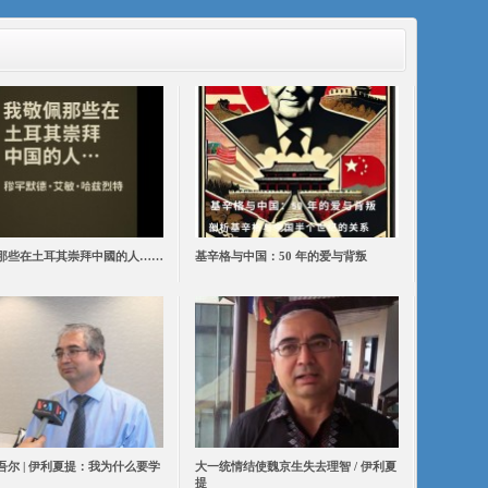
那些在土耳其崇拜中國的人……
基辛格与中国：50 年的爱与背叛
吾尔 | 伊利夏提：我为什么要学
大一统情结使魏京生失去理智 / 伊利夏
提