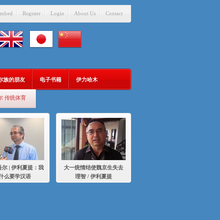
mbed
Register
Login
About Us
Contact
吾尔族的朋友
电子书籍
伊力哈木
尔 传统体育
尔 | 伊利夏提：我
大一统情结使魏京生失去
什么要学汉语
理智 / 伊利夏提