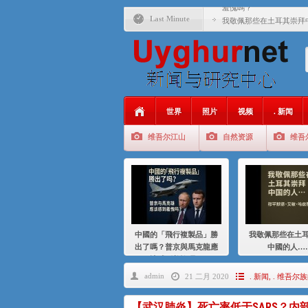
羞愧嗎？
Last Minute
我敬佩那些在土耳其崇拜
基辛格与中国：50 年的
衝 突 與 聯 盟 美國與中國
年的百年關係
聚焦维吾尔 | 伊利夏提
世界
照片
视频
. 新闻
大一统情结使魏京生失去理
维吾尔江山
自然资源
维吾
伊利夏提：在自责与内疚
伊利夏提：消失在集中营
伊利夏提：维吾尔种族灭
伊利夏提：满目苍夷2020
中國的「飛行複製品」勝
我敬佩那些在土
出了嗎？普京與馬克龍應
中國的人…
該感到羞愧嗎？
admin
21 二月 2020
. 新闻
,
. 维吾尔
【武汉肺炎】死亡率低于SARS？内