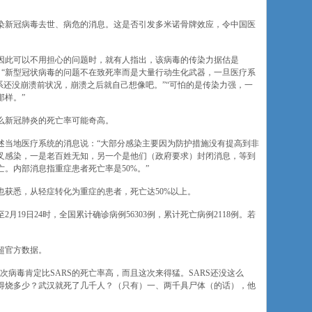
染新冠病毒去世、病危的消息。这是否引发多米诺骨牌效应，令中国医
因此可以不用担心的问题时，就有人指出，该病毒的传染力据估是
题：“新型冠状病毒的问题不在致死率而是大量行动生化武器，一旦医疗系
系还没崩溃前状况，崩溃之后就自己想像吧。”“可怕的是传染力强，一
那样。”
么新冠肺炎的死亡率可能奇高。
述当地医疗系统的消息说：“大部分感染主要因为防护措施没有提高到非
叉感染，一是老百姓无知，另一个是他们（政府要求）封闭消息，等到
。内部消息指重症患者死亡率是50%。”
获悉，从轻症转化为重症的患者，死亡达50%以上。
19日24时，全国累计确诊病例56303例，累计死亡病例2118例。若
超官方数据。
次病毒肯定比SARS的死亡率高，而且这次来得猛。SARS还没这么
得烧多少？武汉就死了几千人？（只有）一、两千具尸体（的话），他