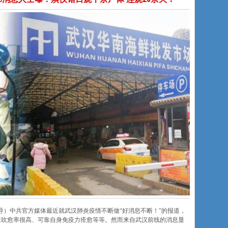
平报导）中共官方媒体最近就武汉肺炎疫情不断做“好消息不断！”的报道，
鼓吹愈率很高、可靠自身免疫力痊愈等等。然而来自武汉前线的消息显