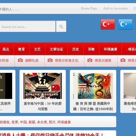
Home Page
Add to favoritties
E
中國的人……
爱与背叛
：百年之舞: 從1900年到2024
：我为什么要学汉语
观点
教育
文艺
文章论证
历史
宗教
环境健康
. 维
智 / 伊利夏提
尔民俗
婚葬礼俗
维吾尔饮食文化
维吾尔服装
维吾
中的挣扎
的红衣女孩
绝
，难见彼岸2021
耳其崇拜
基辛格与中国：50 年的爱
衝 突 與 聯 盟 美國與中
聚焦维吾
…
与背叛
國：百年之舞: 從1900年到
为
2024年的百年關係
族的朋友
,
世界
,
中国
,
新疆
,
未分类
,
照片
,
环境健康
部消息人士曝：殡仪馆日烧千余尸体 连烧20余天！