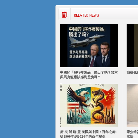
RELATED NEWS
中國的「飛行複製品」勝出了嗎？普京
我敬佩
與馬克龍應該感到羞愧嗎？
衝 突 與 聯 盟 美國與中國：百年之舞:
聚焦维
從1900年到2024年的百年關係
汉语