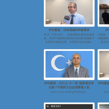
伊利夏提：没有硝烟的种族屠杀
伊
昨天（6月29日），由美国联合通讯社发表
小时候，
的，有关中国政府在维吾尔自治区抓捕多子
叫醒我和
女维吾尔家庭父母、对维吾尔妇女实施...
高兴兴
伊利夏提：为什么“大一统”国家观没有
伊利夏
出路？中国民主化必须尊重人权
https://youtu.be/9LgFFqEhvgk...
http