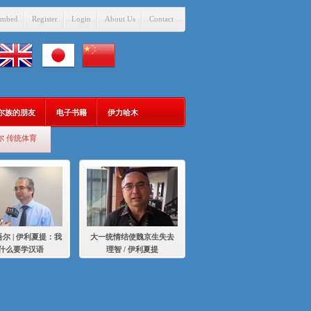
mbed
Register
Login
About Us
Contact
吾尔族的朋友
电子书籍
伊力哈木
尔 传统体育
尔 | 伊利夏提：我
大一统情结使魏京生失去
什么要学汉语
理智 / 伊利夏提