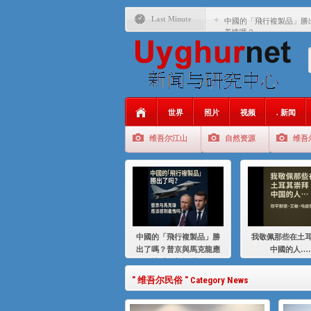
Last Minute
中國的「飛行複製品」勝
羞愧嗎？
我敬佩那些在土耳其崇拜
基辛格与中国：50 年的
衝 突 與 聯 盟 美國與中國
年的百年關係
世界
照片
视频
. 新闻
聚焦维吾尔 | 伊利夏提
维吾尔江山
自然资源
维吾
大一统情结使魏京生失去理
伊利夏提：在自责与内疚
伊利夏提：消失在集中营
伊利夏提：维吾尔种族灭
中國的「飛行複製品」勝
我敬佩那些在土
伊利夏提：满目苍夷2020
出了嗎？普京與馬克龍應
中國的人…
該感到羞愧嗎？
" 维吾尔民俗 " Category News