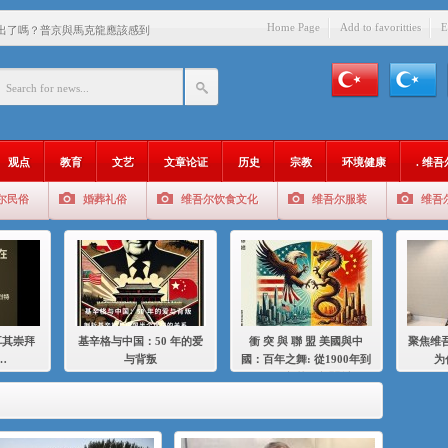
Home Page
Add to favoritties
E
出了嗎？普京與馬克龍應該感到
中國的人……
爱与背叛
：百年之舞: 從1900年到2024
观点
教育
文艺
文章论证
历史
宗教
环境健康
. 维
：我为什么要学汉语
尔民俗
婚葬礼俗
维吾尔饮食文化
维吾尔服装
维吾
智 / 伊利夏提
中的挣扎
的红衣女孩
绝
耳其崇拜
基辛格与中国：50 年的爱
衝 突 與 聯 盟 美國與中
聚焦维吾
，难见彼岸2021
…
与背叛
國：百年之舞: 從1900年到
为
2024年的百年關係