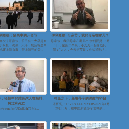
利夏提：隔离中的开斋节
伊利夏提: 母亲节，我的母亲在哪儿？
每次过开斋节，爷爷会一大早起来
母亲节，我的母亲在哪儿？/伊利夏提 5月
小叔叔，洗漱、大净；然后就是高
5日，星期二早晨，小女儿一起床就问
地穿上新衣服，带上漂亮的朵...
我：“大大，今天是节日，你知道吗？...
提：疫情中的维吾尔人在颤抖、
镇压之下，新疆莎车的凋敝与坚韧
哭泣和死亡
储百亮, STEVEN LEE MYERS2020年1月
20日 8月，在中国新疆莎车老城的...
s://youtu.be/UKxHJdiT3Mo...