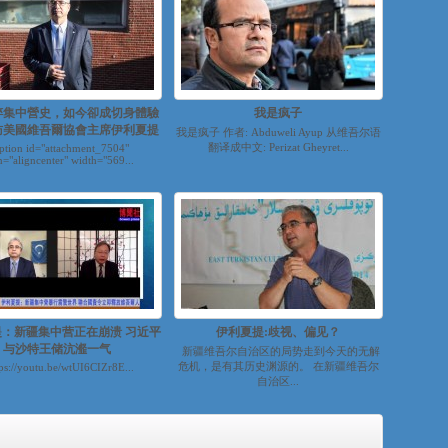
粹集中營史，如今卻成切身體驗
我是疯子
訪美國維吾爾協會主席伊利夏提
我是疯子 作者: Abduweli Ayup 从维吾尔语
翻译成中文: Perizat Gheyret...
ption id="attachment_7504"
n="aligncenter" width="569...
：新疆集中营正在崩溃 习近平
伊利夏提:歧视、偏见？
与沙特王储沆瀣一气
新疆维吾尔自治区的局势走到今天的无解
危机，是有其历史渊源的。 在新疆维吾尔
s://youtu.be/wtUI6CIZr8E...
自治区...