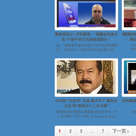
聚焦维吾尔 | 伊利夏提：“新疆各民族文
嗜讀納
化”不是中华文化的组成部分！
——專
[ca
是：“新疆各民族文化是中华文化的组成部
alig
分”；在讨论这一题目是否为真命题之前，
我们必须先...
中共的 “白皮书” 永远 磨灭不了 维吾尔
伊利夏提
文化 和”维吾尔十二木卡姆”
http
(驳梅新育的"国新办新疆反恐白皮书与《十
二木卡姆》言论) 作者: Dr.Ferhat Kurban
Tan...
1
2
3
…
7
下一页 »