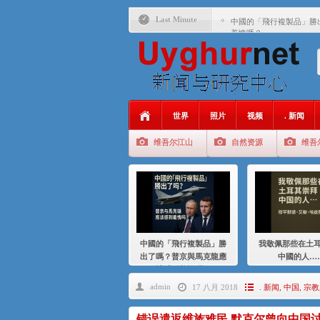
Last Minute
中國的「飛行複製品」勝
羞愧嗎？
我敬佩那些在土耳其崇拜
基辛格与中国：50 年的
衝 突 與 聯 盟 美國與中國
年的百年關係
世界
照片
视频
. 新闻
聚焦维吾尔 | 伊利夏提
维吾尔江山
自然资源
维吾
大一统情结使魏京生失去理
伊利夏提：在自责与内疚
伊利夏提：消失在集中营
伊利夏提：维吾尔种族灭
中國的「飛行複製品」勝
我敬佩那些在土
伊利夏提：满目苍夷2020
出了嗎？普京與馬克龍應
中國的人…
該感到羞愧嗎？
admin
17 八月 2018
. 新闻
,
中国
,
宗教
错误遣返维族难民 默克尔曾向中国