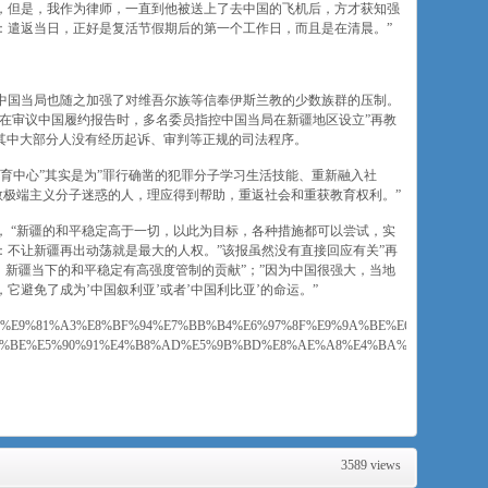
，但是，我作为律师，一直到他被送上了去中国的飞机后，方才获知强
：遣返当日，正好是复活节假期后的第一个工作日，而且是在清晨。”
中国当局也随之加强了对维吾尔族等信奉伊斯兰教的少数族群的压制。
D)在审议中国履约报告时，多名委员指控中国当局在新疆地区设立”再教
，其中大部分人没有经历起诉、审判等正规的司法程序。
育中心”其实是为”罪行确凿的犯罪分子学习生活技能、重新融入社
宗教极端主义分子迷惑的人，理应得到帮助，重返社会和重获教育权利。”
 “新疆的和平稳定高于一切，以此为目标，各种措施都可以尝试，实
：不让新疆再出动荡就是最大的人权。”该报虽然没有直接回应有关”再
，新疆当下的和平稳定有高强度管制的贡献”；”因为中国很强大，当地
它避免了成为’中国叙利亚’或者’中国利比亚’的命运。”
AF%AF%E9%81%A3%E8%BF%94%E7%BB%B4%E6%97%8F%E9%9A%BE%E6%B0%91-
B%BE%E5%90%91%E4%B8%AD%E5%9B%BD%E8%AE%A8%E4%BA%BA/a-
3589 views