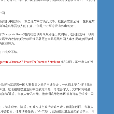
至今仍无音讯。德广联的最新调查显示，德国联邦政府在遣返后三天就知
中国
5月底访问中国期间，就曾经与中方谈及此事。德国外交部还称，在默克尔
询问这名维吾尔人的下落，”但是中方至今没有作出答复”。
rgarete Bause)在向德国联邦内政部提出质询后，收到回复称：联邦
；隶属于内政部的联邦移民难民署愿意为慕尼黑外国人事务局就接回该维
的这些努力。
努力完全不够。
6月28日，喀什街头的巡
民难民署与慕尼黑外国人事务局之间的沟通失误，一名原本要在4月3日出
中国。这名被错误遣返回中国的难民是一名维吾尔人，其律师博格曼
称，从4月初被遣返后，当事人音讯全无。他猜测该维族难民很有可能已经被中国
国时，尚未成年。随后，他首次提交政治避难申请，但是被驳回。当事人
年2月被驳回。律师博格曼说：”今年3月，已经接到遣返通知的当事人，再