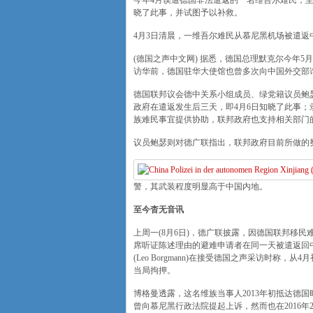
今年4月误遭德国非法遣返的一名维吾尔难民，
晓了此事，并试图予以补救。
4月3日清晨，一维吾尔难民从慕尼黑机场被遣返
(德国之声中文网) 据悉，德国总理默克尔今年
访华前，德国驻华大使馆也曾多次向中国外交部
德国联邦议会德中关系小组成员、绿党籍议员鲍瑟(Ma
政府在遣返发生后三天，即4月6日知晓了此事
族难民事宜提供协助，联邦政府也支持相关部门
议员鲍瑟则对德广联指出，联邦政府目前所做的
警，其武装程度明显高于中国内地。
至今杳无音讯
上周一(8月6日)，德广联披露，因德国联邦移
席听证陈述理由的避难申请者在同一天被遣返回
(Leo Borgmann)在接受德国之声采访时
当局拘押。
博格曼透露，这名维族当事人2013年初抵达德
曾向慕尼黑行政法院提起上诉，然而也在2016