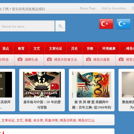
Home Page
Add to favoritties
E
出了嗎？普京與馬克龍應該感到
中國的人……
爱与背叛
：百年之舞: 從1900年到2024
观点
教育
文艺
文章论证
历史
宗教
环境健康
. 维
：我为什么要学汉语
尔民俗
婚葬礼俗
维吾尔饮食文化
维吾尔服装
维吾
智 / 伊利夏提
中的挣扎
的红衣女孩
绝
耳其崇拜
基辛格与中国：50 年的爱
衝 突 與 聯 盟 美國與中
聚焦维吾
，难见彼岸2021
…
与背叛
國：百年之舞: 從1900年到
为
2024年的百年關係
,
文章论证
,
文艺
,
新疆
,
未分类
,
民族冲突
,
维吾尔民俗
,
维吾尔江山
讨人