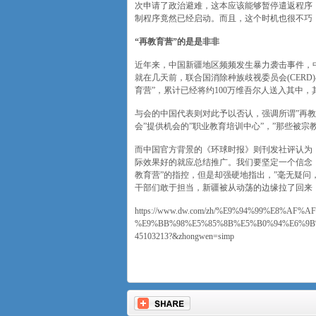
次申请了政治避难，这本应该能够暂停遣返程序
制程序竟然已经启动。而且，这个时机也很不巧
“再教育营”的是是非非
近年来，中国新疆地区频频发生暴力袭击事件，
就在几天前，联合国消除种族歧视委员会(CER
育营”，累计已经将约100万维吾尔人送入其中
与会的中国代表则对此予以否认，强调所谓”再教
会”提供机会的”职业教育培训中心”，”那些被
而中国官方背景的《环球时报》则刊发社评认为，
际效果好的就应总结推广。我们要坚定一个信念
教育营”的指控，但是却强硬地指出，”毫无疑问
干部们敢于担当，新疆被从动荡的边缘拉了回来，
https://www.dw.com/zh/%E9%94%99%E8%
%E9%BB%98%E5%85%8B%E5%B0%94%E6%9
45103213?&zhongwen=simp