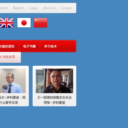
mbed
Register
Login
About Us
Contact
吾尔族的朋友
电子书籍
伊力哈木
尔 传统体育
尔 | 伊利夏提：我
大一统情结使魏京生失去
什么要学汉语
理智 / 伊利夏提