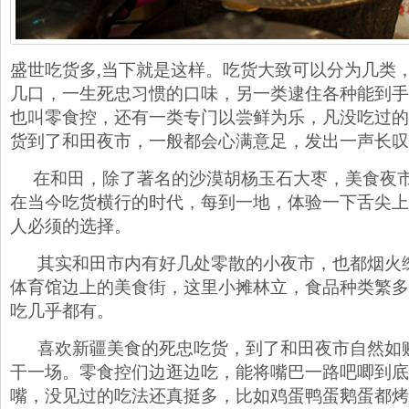
盛世吃货多,当下就是这样。吃货大致可以分为几类
几口，一生死忠习惯的口味，另一类逮住各种能到手
也叫零食控，还有一类专门以尝鲜为乐，凡没吃过的
货到了和田夜市，一般都会心满意足，发出一声长叹
在和田，除了著名的沙漠胡杨玉石大枣，美食夜
在当今吃货横行的时代，每到一地，体验一下舌尖上
人必须的选择。
其实和田市内有好几处零散的小夜市，也都烟火
体育馆边上的美食街，这里小摊林立，食品种类繁多
吃几乎都有。
喜欢新疆美食的死忠吃货，到了和田夜市自然如
干一场。零食控们边逛边吃，能将嘴巴一路吧唧到底
嘴，没见过的吃法还真挺多，比如鸡蛋鸭蛋鹅蛋都烤