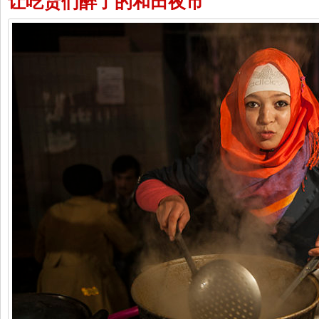
让吃货们醉了的和田夜市