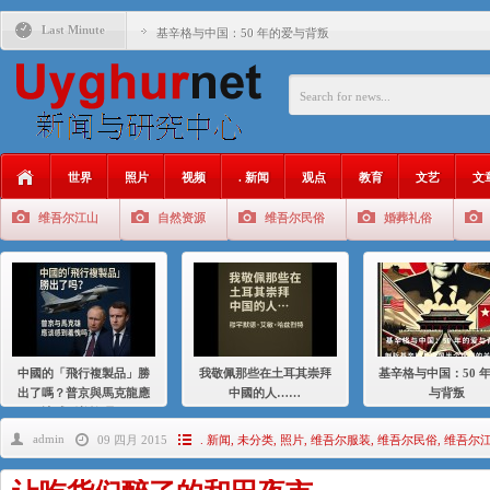
Last Minute
基辛格与中国：50 年的爱与背叛
衝 突 與 聯 盟 美國與中國：百年之舞: 從1900年到2024
年的百年關係
聚焦维吾尔 | 伊利夏提：我为什么要学汉语
大一统情结使魏京生失去理智 / 伊利夏提
世界
照片
视频
. 新闻
观点
教育
文艺
文
伊利夏提：在自责与内疚中的挣扎
维吾尔江山
自然资源
维吾尔民俗
婚葬礼俗
伊利夏提：消失在集中营的红衣女孩
伊利夏提：维吾尔种族灭绝
伊利夏提：满目苍夷2020，难见彼岸2021
中國的「飛行複製品」勝
我敬佩那些在土耳其崇拜
基辛格与中国：50 
出了嗎？普京與馬克龍應
中國的人……
与背叛
該感到羞愧嗎？
admin
09 四月 2015
. 新闻
,
未分类
,
照片
,
维吾尔服装
,
维吾尔民俗
,
维吾尔