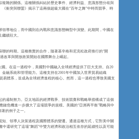
錯綜複雜的關係。這種關係糾結於歷史事件、經濟利益、意識形態分歧與
。《衝突與聯盟》揭示了這兩個超級大國在“百年之舞”中時而競爭、時
全球領導地位，而中國則在內戰和意識形態轉型中演變。此期間，中國在
上繼續壯大。
蘇聯的時期。這種務實的合作，隨著基辛格和尼克松政府推行的“開
通過改革與開放政策開始在國際舞台上崛起。
大國。在這一過程中，美國對中國融入全球經濟提供了巨大支持。自20
金融系統和管理能力。這種支持在2001年中國加入世界貿易組織
球貿易體系，並成為全球經濟進程的核心。然而，這一過程也導致美國支
起的遏制努力。亞太地區的經濟戰爭、技術競賽和戰略舉措構成了這個
應鏈危機進一步擴大了這場競爭的規模。美國的“亞洲再平衡”戰略與中
顯著的例子之一。
認知、領導人決策過程及國際體系的變遷。通過這種方式，它對美中關
，書中還研究了這場“舞蹈”中雙方經濟和政治相互依存的延續性以及可能