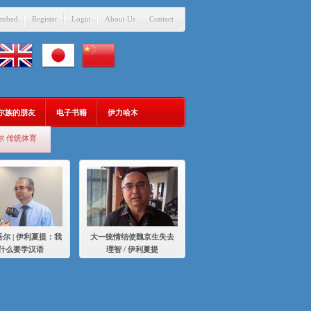
mbed
Register
Login
About Us
Contact
吾尔族的朋友
电子书籍
伊力哈木
尔 传统体育
尔 | 伊利夏提：我
大一统情结使魏京生失去
什么要学汉语
理智 / 伊利夏提