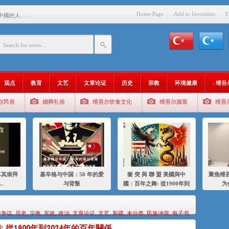
Home Page
Add to favoritties
E
中國的人……
爱与背叛
：百年之舞: 從1900年到2024
：我为什么要学汉语
观点
教育
文艺
文章论证
历史
宗教
环境健康
. 维
智 / 伊利夏提
尔民俗
婚葬礼俗
维吾尔饮食文化
维吾尔服装
维吾
中的挣扎
的红衣女孩
绝
，难见彼岸2021
耳其崇拜
基辛格与中国：50 年的爱
衝 突 與 聯 盟 美國與中
聚焦维吾
…
与背叛
國：百年之舞: 從1900年到
为
2024年的百年關係
海争议
,
历史
,
宗教
,
宪政
,
政治
,
文章论证
,
文艺
,
新疆
,
未分类
,
民族冲突
,
电子书
 從1900年到2024年的百年關係