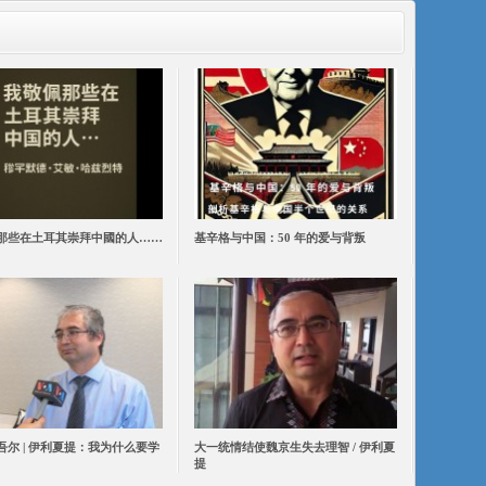
那些在土耳其崇拜中國的人……
基辛格与中国：50 年的爱与背叛
吾尔 | 伊利夏提：我为什么要学
大一统情结使魏京生失去理智 / 伊利夏
提