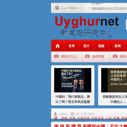
羞愧嗎？
Last Minute
我敬佩那些在土耳其崇拜
基辛格与中国：50 年的
衝 突 與 聯 盟 美國與中國
年的百年關係
聚焦维吾尔 | 伊利夏提
世界
照片
视频
. 新闻
大一统情结使魏京生失去理
维吾尔江山
自然资源
维吾
伊利夏提：在自责与内疚
伊利夏提：消失在集中营
伊利夏提：维吾尔种族灭
伊利夏提：满目苍夷2020
中國的「飛行複製品」勝
我敬佩那些在土
出了嗎？普京與馬克龍應
中國的人…
該感到羞愧嗎？
admin
02 三月 2025
. 新闻
,
世界
,
中俄关系
,
中美关系
,
人权
,
军事
,
南
籍
,
经济
,
维吾尔江山
衝 突 與 聯 盟 美國與中國：百年之舞: