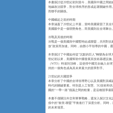
本書探討從20世紀初到當今，美國與中國之間
地緣政治競爭，對全球秩序的形成起著關鍵作用
而聯手的關係。
中國崛起之前的時期
本章涵蓋了20世紀上半葉，當時美國鞏固了其
美國眼中是一個弱勢角色，而美國則在全球舞台
冷戰及其後的時期
冷戰是一個美國與中國暫時結成聯盟，共同對抗
放”政策而加速。同時，由鄧小平領導的中國，
本章探討了中國如何從“沉默的巨人”轉變為全球
世紀初以來，美國幫助中國發展其技術基礎設施、
（WTO）時達到頂峰，這使得中國完全融入全
持的一個角色成為其未來最大的競爭對手。
21世紀的大國競爭
本章分析了中國的全球領導野心以及美國對其崛
時代的關鍵要素。特別是人工智慧、5G技術和供
國的“一帶一路”倡議之間的較量，是這種競爭最
本書不僅關注外交和軍事戰略，還深入探討文化
係中的“衝突-聯盟”平衡進行了深度分析。同時
的未來場景。