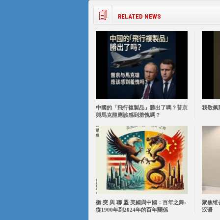
RELATED NEWS
中國的「飛行複製品」勝出了嗎？普京
我敬佩
與馬克龍應該感到羞愧嗎？
衝 突 與 聯 盟 美國與中國：百年之舞:
聚焦维
從1900年到2024年的百年關係
汉语