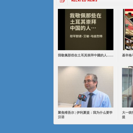
RELATED NEWS
我敬佩那些在土耳其崇拜中國的人……
基辛格
聚焦维吾尔 | 伊利夏提：我为什么要学
大一统
汉语
提