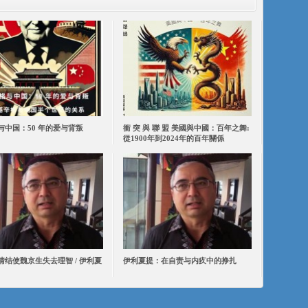
与中国：50 年的爱与背叛
衝 突 與 聯 盟 美國與中國：百年之舞:
從1900年到2024年的百年關係
情结使魏京生失去理智 / 伊利夏
伊利夏提：在自责与内疚中的挣扎