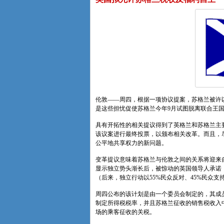
伦敦——周四，根据一项协议提案，苏格兰被许
是这些担忧促使苏格兰今年9月试图脱离联合王
具有开拓性的相关提议得到了英格兰和苏格兰主
该议案进行最终投票，以颁布相关改革。而且，
公平地共享权力的新问题。
变革提议意味着苏格兰与伦敦之间的关系将迎来自
显示独立势头渐长后，被惊动的英国领导人承诺
（后来，独立行动以55%民众反对、45%民众支
周四公布的该计划是由一个委员会制定的，其成
制定所得税税率，并且苏格兰征收的销售税收入
场的乘客征收的关税。