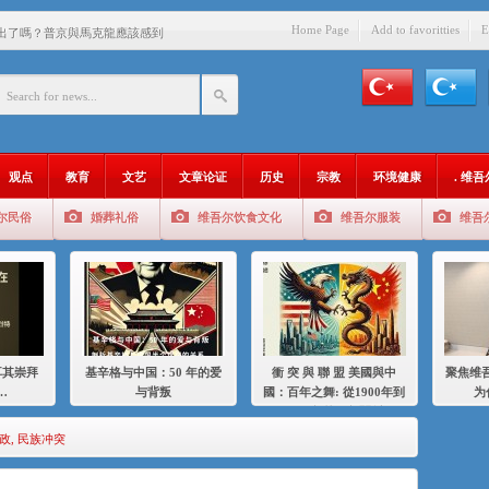
Home Page
Add to favoritties
E
出了嗎？普京與馬克龍應該感到
中國的人……
爱与背叛
：百年之舞: 從1900年到2024
观点
教育
文艺
文章论证
历史
宗教
环境健康
. 维
：我为什么要学汉语
尔民俗
婚葬礼俗
维吾尔饮食文化
维吾尔服装
维吾
智 / 伊利夏提
中的挣扎
的红衣女孩
绝
耳其崇拜
基辛格与中国：50 年的爱
衝 突 與 聯 盟 美國與中
聚焦维吾
，难见彼岸2021
…
与背叛
國：百年之舞: 從1900年到
为
2024年的百年關係
政
,
民族冲突