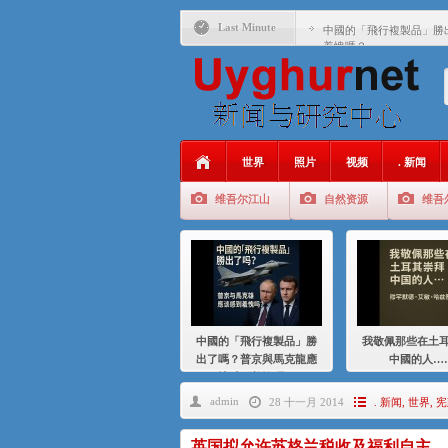
Last Minute
中國的「飛行複製品」勝
羞愧嗎？
我敬佩那些在土耳其崇拜
基辛格与中国：50 年的
衝 突 與 聯 盟 美國與中國
年的百年關係
世界
照片
视频
. 新闻
聚焦维吾尔 | 伊利夏提
维吾尔江山
自然资源
维吾
大一统情结使魏京生失去理
伊利夏提：在自责与内疚
伊利夏提：消失在集中营
伊利夏提：维吾尔种族灭
中國的「飛行複製品」勝
我敬佩那些在土
伊利夏提：满目苍夷2020
出了嗎？普京與馬克龍應
中國的人…
該感到羞愧嗎？
admin
28 十一月 2014
. 新闻
,
世界
,
宪
英国拟允许苏格兰税收及福利自主