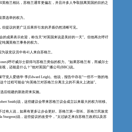
和英格兰相比，苏格兰通常更偏左，并且许多人争取脱离英国的目的之
加投票选举的权力。
，但提议的更广泛后果所引发的矛盾仍然清晰可见。
周四对委员会的成果表示欢迎，称当天“对英国来说是美好的一天”。但他再次呼吁
定纯属英格兰事务的权力。
反对，因为该党议员中有41人来自苏格兰。
 Jones)呼吁威尔士获得与苏格兰类似的权力。“如果苏格兰有，而威尔士
视，还能是什么？”他对英国广播公司(BBC)说。
爱德华·李(Edward Leigh)。他说，报告中存在“一些不一致的地
这个过程可能会“向英格兰对苏格兰分离主义的不满火上浇油”。
大选后组建的新政府来实施。
ert Smith)说，这些建议会带来苏格兰议会成立以来最大的权力转移。
不过有人说，如果有更多让步会更好。苏格兰第一部长、苏格兰民族党
斯特金(Nicola Sturgeon)说，这些提议的改变中，“太过缺乏来自苏格兰政府以及苏