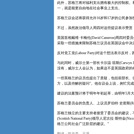
此外，苏格兰将对福利支出拥有极大的控制权。
一，就是能更自由地在社会事业上支出。
苏格兰议会还将获得允许16岁和17岁的公民参
不过，虽然政治领导人周四对这些提议表示赞赏
英国首相戴维·卡梅伦(David Cameron)
采取一些措施来限制苏格兰议员在英国议会中决
反对党工党(Labour Party)对这个想法表示
与此同时，威尔士第一部长卡尔温·琼斯(Carwyn
没有，威尔士人会认为，如果这不是英国政府的歧
一些英格兰的议员也提出了质疑，包括前部长、保守党人
方，以及待解的疑问”。他在议会上说，匆忙完成
建议的法案预计将于明年年初起草，由明年5月
苏格兰委员会的负责人、上议员罗伯特·史密斯(Rob
苏格兰独立的主要支持者接受了委员会的建议，
(Scottish National Party)领导人尼古拉·
格兰公民社会广泛阶层的建议。”
翻译：陈亦亭、王湛