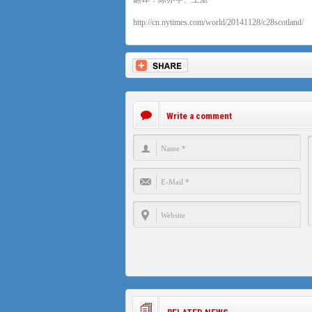
http://cn.nytimes.com/world/20141128/c28scotland/
Write a comment