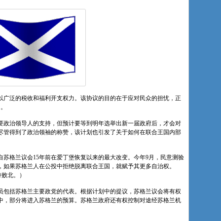
以广泛的税收和福利开支权力。该协议的目的在于应对民众的担忧，正
国。
要政治领导人的支持，但预计要等到明年选举出新一届政府后，才会对
尽管得到了政治领袖的称赞，该计划也引发了关于如何在联合王国内部
苏格兰议会15年前在爱丁堡恢复以来的最大改变。今年9月，民意测验
，如果苏格兰人在公投中拒绝脱离联合王国，就赋予其更多自治权。
持败北。）
员包括苏格兰主要政党的代表。根据计划中的提议，苏格兰议会将有权
中，部分将进入苏格兰的预算。苏格兰政府还有权控制对途经苏格兰机