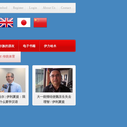
mbed
Register
Login
About Us
Contact
吾尔族的朋友
电子书籍
伊力哈木
尔 传统体育
尔 | 伊利夏提：我
大一统情结使魏京生失去
什么要学汉语
理智 / 伊利夏提