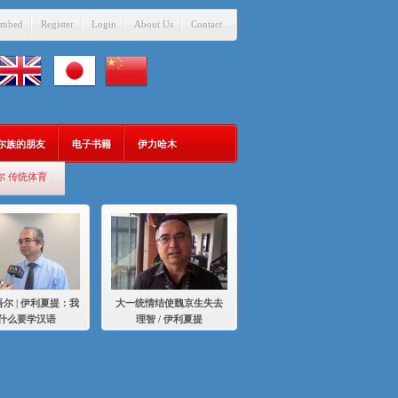
mbed
Register
Login
About Us
Contact
吾尔族的朋友
电子书籍
伊力哈木
尔 传统体育
尔 | 伊利夏提：我
大一统情结使魏京生失去
什么要学汉语
理智 / 伊利夏提