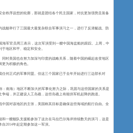
安全秩序设想的轮廓，那就是团结各个民主国家，对抗更加强势且装备
的战舰举行了三国最大最复杂联合军事演习之一，进行了反潜艇战、防
航母上的一位美国海军官员周三表示，这次军演受到一艘中国海监船的跟踪。上周，中
利于地区和平、稳定和安全。
。同时美国也在努力加深与印度的战略关系，随着中国的崛起改变地区
演更为积极的角色。
成任何正式的军事同盟。但这三个国家已于去年开始进行三边部长对
ea, 中国称：南海）地区不断加大的军事化努力之际，巩固与这些国家的关系是
土争端，并正建设人工岛礁，这些岛礁上有能供军机起降的跑道。
战中国对该地区的主张，美国称其目标是确保这些海域的航行自由。全
舰和一艘舰队支援船参加了这次在马拉巴尔海岸持续数天的演习，这是
自2014年起定期参加这一军演。