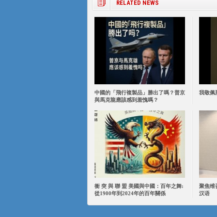
RELATED NEWS
中國的「飛行複製品」勝出了嗎？普京
我敬佩
與馬克龍應該感到羞愧嗎？
衝 突 與 聯 盟 美國與中國：百年之舞:
聚焦维
從1900年到2024年的百年關係
汉语