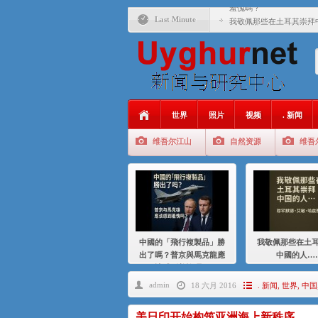
羞愧嗎？
Last Minute
我敬佩那些在土耳其崇拜
基辛格与中国：50 年的
衝 突 與 聯 盟 美國與中國
年的百年關係
聚焦维吾尔 | 伊利夏提
世界
照片
视频
. 新闻
大一统情结使魏京生失去理
维吾尔江山
自然资源
维吾
伊利夏提：在自责与内疚
伊利夏提：消失在集中营
伊利夏提：维吾尔种族灭
伊利夏提：满目苍夷2020
中國的「飛行複製品」勝
我敬佩那些在土
出了嗎？普京與馬克龍應
中國的人…
該感到羞愧嗎？
admin
18 六月 2016
. 新闻
,
世界
,
中国
美日印开始构筑亚洲海上新秩序