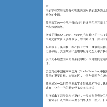
本
周的菲律宾海域部分勾勒出美国对新的亚洲海上
精良的中国。
美国海军的一个航空母舰战斗群连同印度和日本
空和搜救演练。
斯滕尼斯(USS John C. Stennis)号
国外交部发言人洪磊表示，中国希望这一演习有
长期以来，美国和日本在防卫方面一直紧密合作
力量平衡，美国鼓励印度在印度洋乃至太平洋扮
以作为不结盟国家而自豪的印度不太可能同意结
话。
美国对抗中国在南中国海（South China S
美国的重要目标。在该地区，中国与邻国存在领
美国通过一系列行动派出了多架战舰和飞机，挑
球有三分之一的贸易途经这些海域运送。
印度派出了两艘隐形护卫舰，一艘轻型导弹护卫
日益复杂广泛的美印年度系列军演的一部分。日本