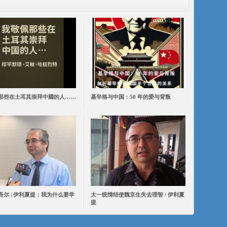
那些在土耳其崇拜中國的人……
基辛格与中国：50 年的爱与背叛
吾尔 | 伊利夏提：我为什么要学
大一统情结使魏京生失去理智 / 伊利夏
提