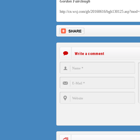
Gordon Fairclough
http://cn.wsj.com/gb/20160616/bgh130125.asp?mod
Write a comment