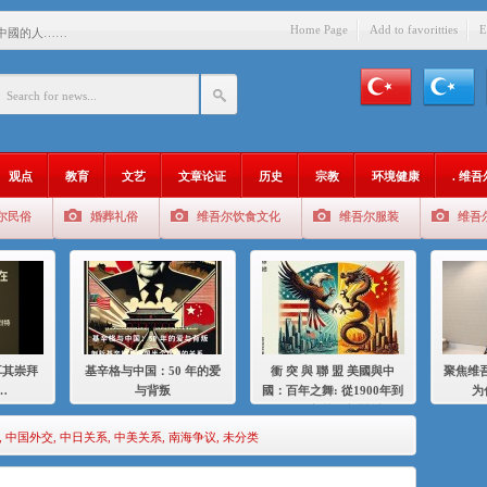
Home Page
Add to favoritties
E
中國的人……
爱与背叛
：百年之舞: 從1900年到2024
：我为什么要学汉语
观点
教育
文艺
文章论证
历史
宗教
环境健康
. 维
智 / 伊利夏提
尔民俗
婚葬礼俗
维吾尔饮食文化
维吾尔服装
维吾
中的挣扎
的红衣女孩
绝
，难见彼岸2021
耳其崇拜
基辛格与中国：50 年的爱
衝 突 與 聯 盟 美國與中
聚焦维吾
…
与背叛
國：百年之舞: 從1900年到
为
2024年的百年關係
,
中国外交
,
中日关系
,
中美关系
,
南海争议
,
未分类