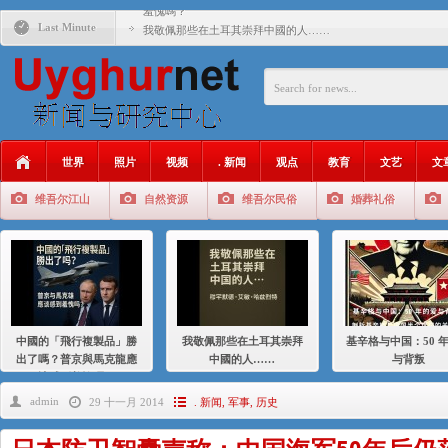
羞愧嗎？
Last Minute
我敬佩那些在土耳其崇拜中國的人……
基辛格与中国：50 年的爱与背叛
衝 突 與 聯 盟 美國與中國：百年之舞: 從1900年到2024
年的百年關係
聚焦维吾尔 | 伊利夏提：我为什么要学汉语
世界
照片
视频
. 新闻
观点
教育
文艺
文
大一统情结使魏京生失去理智 / 伊利夏提
维吾尔江山
自然资源
维吾尔民俗
婚葬礼俗
伊利夏提：在自责与内疚中的挣扎
伊利夏提：消失在集中营的红衣女孩
伊利夏提：维吾尔种族灭绝
伊利夏提：满目苍夷2020，难见彼岸2021
中國的「飛行複製品」勝
我敬佩那些在土耳其崇拜
基辛格与中国：50 
出了嗎？普京與馬克龍應
中國的人……
与背叛
該感到羞愧嗎？
admin
29 十一月 2014
. 新闻
,
军事
,
历史