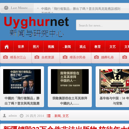
Last Minute
中國的「飛行複製品」勝出了嗎？普京與馬克龍應該感到
羞愧嗎？
我敬佩那些在土耳其崇拜中國的人……
基辛格与中国：50 年的爱与背叛
衝 突 與 聯 盟 美國與中國：百年之舞: 從1900年到2024
年的百年關係
世界
照片
视频
. 新闻
观点
教育
文艺
文
聚焦维吾尔 | 伊利夏提：我为什么要学汉语
维吾尔江山
自然资源
维吾尔民俗
婚葬礼俗
大一统情结使魏京生失去理智 / 伊利夏提
伊利夏提：在自责与内疚中的挣扎
伊利夏提：消失在集中营的红衣女孩
伊利夏提：维吾尔种族灭绝
中國的「飛行複製品」勝
我敬佩那些在土耳其崇拜
基辛格与中国：50 
伊利夏提：满目苍夷2020，难见彼岸2021
出了嗎？普京與馬克龍應
中國的人……
与背叛
該感到羞愧嗎？
admin
26 四月 2014
. 新闻
,
文艺