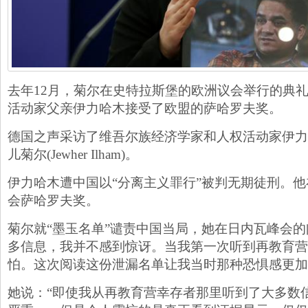
去年12月，菊尔在史特拉斯堡的欧洲议会举行的典
活动家父亲伊力哈木接受了欧盟的萨哈罗夫奖。
德国之声采访了维吾尔族经济学家和人权活动家伊力哈木 (I
儿菊尔(Jewher Ilham)。
伊力哈木遭中国以“分离主义罪行”被判无期徒刑。他在
会萨哈罗夫奖。
菊尔就“墨玉名单”谴责中国当局，她在日内瓦峰会的
多信息，我并不感到惊讶。当我第一次听到再教育营
怕。这次阅读这份泄漏名单让我当时那种恐惧感更加
她说：“即使我从再教育营幸存者那里听到了大多数