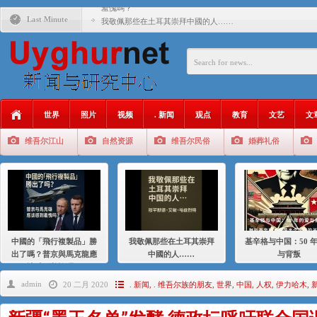
羞愧嗎？
Last Minute
我敬佩那些在土耳其崇拜中國的人……
基辛格与中国：50 年的爱与背叛
衝 突 與 聯 盟 美國與中國：百年之舞: 從1900年到2024
年的百年關係
聚焦维吾尔 | 伊利夏提：我为什么要学汉语
世界
照片
视频
. 新闻
观点
教育
文艺
文
大一统情结使魏京生失去理智 / 伊利夏提
维吾尔江山
自然资源
维吾尔民俗
婚葬礼俗
伊利夏提：在自责与内疚中的挣扎
伊利夏提：消失在集中营的红衣女孩
伊利夏提：维吾尔种族灭绝
伊利夏提：满目苍夷2020，难见彼岸2021
中國的「飛行複製品」勝
我敬佩那些在土耳其崇拜
基辛格与中国：50 
出了嗎？普京與馬克龍應
中國的人……
与背叛
該感到羞愧嗎？
admin
20 二月 2020
. 新闻
,
. 维吾尔族的朋友
,
世界
,
中国
,
人权
,
伊力哈木
,